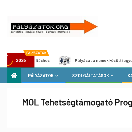
PÁLYÁZATOK
édia-kiállításhoz
Pályázat a nemek közötti egyenlőség e
2026
PÁLYÁZATOK
SZOLGÁLTATÁSOK
K
MOL Tehetségtámogató Pro