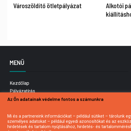
Városzöldítő ötletpályázat
Alkotói p
kiállításh
MENÜ
Kezdőlap
Pályázatírás
Az Ön adatainak védelme fontos a számunkra
Bemutatkozás
Médiaajánlat
Hírlevél feliratkozás
Mi és a partnereink információkat – például sütiket – tárolunk
személyes adatokat – például egyedi azonosítókat és az eszköz 
Impresszum
hirdetések és tartalom nyújtásához, hirdetés- és tartalommérés
Kapcsolat