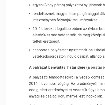
egyéni (vagy páros) pályázatot nyújthatnak b
rendelkeznek magyar állampolgársággal, áll
intézményben folytatják tanulmányaikat
10. életévüket legalább ebben az évben betölt
életévüket már betöltötték, de még középi
tettek érettségit.
csoportos pályázatot nyújthatnak be iskola
vetélkedősorozaton induló csapat, állandó sz
A pályázat benyújtási határideje (a postai
A pályázati támogatásokról a végső döntést
2014. november végéig. Az eredményről minde
eddig elért eredményeket vesszük figyelembe,
anyagi és családi körülményei ezt indokolják.