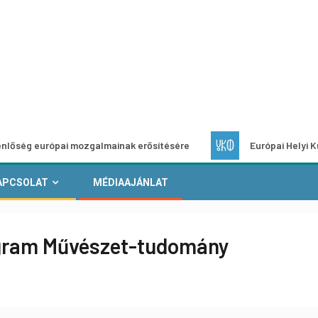
urópai mozgalmainak erősítésére
Európai Helyi Kultúra – p
APCSOLAT
MÉDIAAJÁNLAT
gram Művészet-tudomány