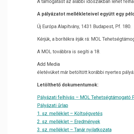
A támogatást az alábbi időszakban lehet felh
A pályázatot mellékleteivel együtt egy péld
Új Európa Alapítvány, 1431 Budapest, Pf. 180.
Kérjük, a borítékra írják rá: MOL Tehetségtá
A MOL továbbra is segíti a 18.
Add Media
életévüket már betöltött korábbi nyertes pál
Letölthető dokumentumok:
Pályázati felhívás – MOL Tehetségtámogató
Pályázati űrlap
1. sz. melléklet – Költségvetés
2. sz. melléklet – Eredmények
3. sz. melléklet – Tanár nyilatkozata