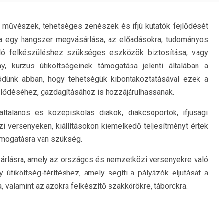
al művészek, tehetséges zenészek és ifjú kutatók fejlődését
ra egy hangszer megvásárlása, az előadásokra, tudományos
ló felkészüléshez szükséges eszközök biztosítása, vagy
y, kurzus útiköltségeinek támogatása jelenti általában a
dünk abban, hogy tehetségük kibontakoztatásával ezek a
jlődéséhez, gazdagításához is hozzájárulhassanak.
ltalános és középiskolás diákok, diákcsoportok, ifjúsági
 versenyeken, kiállításokon kiemelkedő teljesítményt értek
ámogatásra van szükség.
rlásra, amely az országos és nemzetközi versenyekre való
y útiköltség-térítéshez, amely segíti a pályázók eljutását a
, valamint az azokra felkészítő szakkörökre, táborokra.