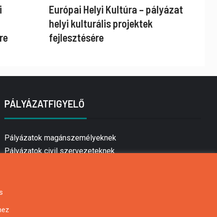
i
Európai Helyi Kultúra – pályázat
helyi kulturális projektek
re
fejlesztésére
PÁLYÁZATFIGYELŐ
Pályázatok magánszemélyeknek
Pályázatok civil szervezeteknek
Pályázatok vállalkozásoknak
Önkormányzati pályázatok
Mezőgazdasági pályázatok
s
Falusi turizmus pályázatok
hez
Napelem pályázatok