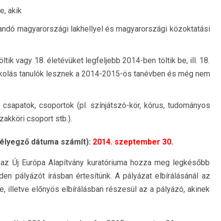
e, akik
andó magyarországi lakhellyel és magyarországi közoktatási
ik vagy 18. életévüket legfeljebb 2014-ben töltik be, ill. 18.
skolás tanulók lesznek a 2014-2015-ös tanévben és még nem
i csapatok, csoportok (pl. színjátszó-kör, kórus, tudományos
akköri csoport stb.).
 bélyegző dátuma számít):
2014. szeptember 30.
 az Új Európa Alapítvány kuratóriuma hozza meg legkésőbb
n pályázót írásban értesítünk. A pályázat elbírálásánál az
 illetve előnyös elbírálásban részesül az a pályázó, akinek