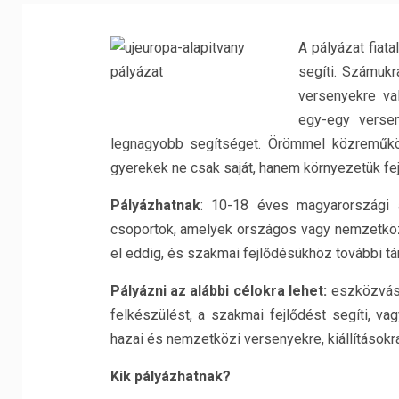
A pályázat fiat
segíti. Számuk
versenyekre va
egy-egy versen
legnagyobb segítséget. Örömmel közreműkö
gyerekek ne csak saját, hanem környezetük fe
Pályázhatnak
: 10-18 éves magyarországi á
csoportok, amelyek országos vagy nemzetközi
el eddig, és szakmai fejlődésükhöz további t
Pályázni az alábbi célokra lehet:
eszközvásá
felkészülést, a szakmai fejlődést segíti, vag
hazai és nemzetközi versenyekre, kiállításokra
Kik pályázhatnak?