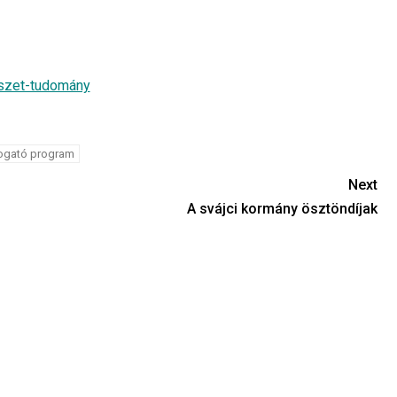
szet-tudomány
ogató program
Next
A svájci kormány ösztöndíjak