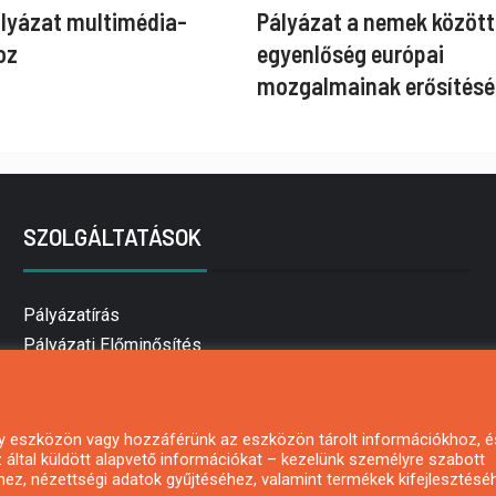
ályázat multimédia-
Pályázat a nemek között
oz
egyenlőség európai
mozgalmainak erősítésé
SZOLGÁLTATÁSOK
Pályázatírás
Pályázati Előminősítés
Pályázati tanácsadás
Pályázatírás vállalkozásoknak
Mezőgazdasági pályázatírás
 egy eszközön vagy hozzáférünk az eszközön tárolt információkhoz, é
által küldött alapvető információkat – kezelünk személyre szabott
Pályázatírás magánszemélyeknek
hez, nézettségi adatok gyűjtéséhez, valamint termékek kifejlesztésé
Pályázatírás civil szervezeteknek