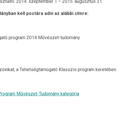
asználni: 2014. szeptember 1 – 2015. augusztus 31.
ányban kell postára adni az alábbi címre:
mogató program 2014 Művészet-tudomány.
yázóinkat, a Tehetségtámogató Klasszis program keretében.
 Program Művészet-Tudomány kategória