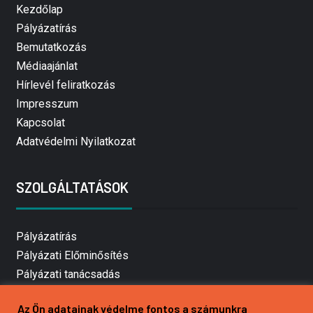
Kezdőlap
Pályázatírás
Bemutatkozás
Médiaajánlat
Hírlevél feliratkozás
Impresszum
Kapcsolat
Adatvédelmi Nyilatkozat
SZOLGÁLTATÁSOK
Pályázatírás
Pályázati Előminősítés
Pályázati tanácsadás
Pályázatírás vállalkozásoknak
Az Ön adatainak védelme fontos a számunkra
Mezőgazdasági pályázatírás