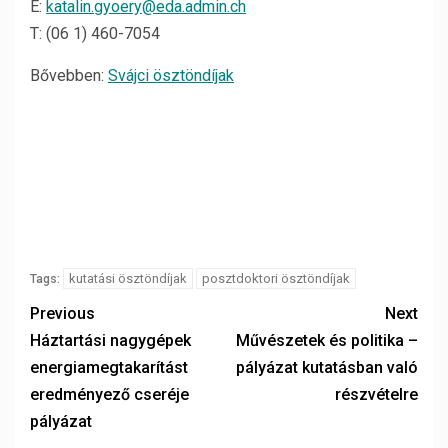
E:
katalin.gyoery@eda.admin.ch
T: (06 1) 460-7054
Bővebben:
Svájci ösztöndíjak
kutatási ösztöndíjak
posztdoktori ösztöndíjak
Tags:
Previous
Next
Háztartási nagygépek
Művészetek és politika –
energiamegtakarítást
pályázat kutatásban való
eredményező cseréje
részvételre
pályázat