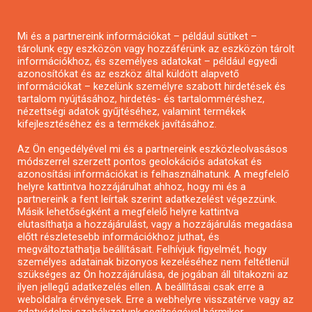
Pályázatírás magánszemélyeknek
Mi és a partnereink információkat – például sütiket –
Pályázatírás civil szervezeteknek
tárolunk egy eszközön vagy hozzáférünk az eszközön tárolt
Pályázatírás önkormányzatoknak
információkhoz, és személyes adatokat – például egyedi
azonosítókat és az eszköz által küldött alapvető
Pályázatfigyelés
információkat – kezelünk személyre szabott hirdetések és
Specifikus pályázatfigyelés vagy hírlevél
tartalom nyújtásához, hirdetés- és tartalomméréshez,
nézettségi adatok gyűjtéséhez, valamint termékek
kifejlesztéséhez és a termékek javításához.
PÁLYÁZATFIGYELŐ
Az Ön engedélyével mi és a partnereink eszközleolvasásos
módszerrel szerzett pontos geolokációs adatokat és
azonosítási információkat is felhasználhatunk. A megfelelő
helyre kattintva hozzájárulhat ahhoz, hogy mi és a
Pályázatok magánszemélyeknek
partnereink a fent leírtak szerint adatkezelést végezzünk.
Pályázatok civil szervezeteknek
Másik lehetőségként a megfelelő helyre kattintva
elutasíthatja a hozzájárulást, vagy a hozzájárulás megadása
Pályázatok vállalkozásoknak
előtt részletesebb információkhoz juthat, és
Önkormányzati pályázatok
megváltoztathatja beállításait. Felhívjuk figyelmét, hogy
személyes adatainak bizonyos kezeléséhez nem feltétlenül
Mezőgazdasági pályázatok
szükséges az Ön hozzájárulása, de jogában áll tiltakozni az
Falusi turizmus pályázatok
ilyen jellegű adatkezelés ellen. A beállításai csak erre a
weboldalra érvényesek. Erre a webhelyre visszatérve vagy az
Napelem pályázatok