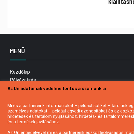
kiállításh
MENÜ
Kezdőlap
Pályázatírás
Bemutatkozás
Az Ön adatainak védelme fontos a számunkra
Médiaajánlat
Hírlevél feliratkozás
Mi és a partnereink információkat – például sütiket – tárolunk
személyes adatokat – például egyedi azonosítókat és az eszköz 
Impresszum
hirdetések és tartalom nyújtásához, hirdetés- és tartalommérés
Kapcsolat
és a termékek javításához.
Adatvédelmi Nyilatkozat
Az Ön engedélyével mi és a partnereink eszközleolvasásos móds