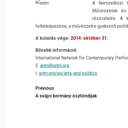
A Nemzetközi Há
Művészetek és p
részvételre. A 
feltérképezése, a művészetre gyakorolt polit
A kutatás vége:
2014. október 31.
Bővebb információ:
International Network for Contemporary Perfor
E:
ietm@ietm.org
I:
ietm.org/en/arts-and-politics
Previous
A svájci kormány ösztöndíjak