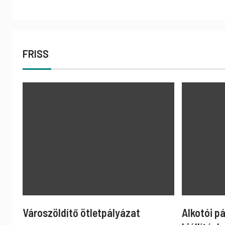
FRISS
Városzöldítő ötletpályázat
Alkotói p