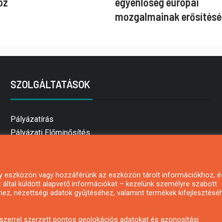
oz
egyenlőség európai
mozgalmainak erősítésé
SZOLGÁLTATÁSOK
Pályázatírás
Pályázati Előminősítés
Pályázati tanácsadás
Pályázatírás vállalkozásoknak
Mezőgazdasági pályázatírás
 egy eszközön vagy hozzáférünk az eszközön tárolt információkhoz, é
által küldött alapvető információkat – kezelünk személyre szabott
Pályázatírás magánszemélyeknek
hez, nézettségi adatok gyűjtéséhez, valamint termékek kifejlesztésé
Pályázatírás civil szervezeteknek
Pályázatírás önkormányzatoknak
zerrel szerzett pontos geolokációs adatokat és azonosítási