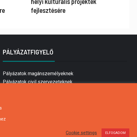
helyi kulturális projektek
re
fejlesztésére
PÁLYÁZATFIGYELŐ
Pályázatok magánszemélyeknek
Pályázatok civil szervezeteknek
Pályázatok vállalkozásoknak
Önkormányzati pályázatok
Mezőgazdasági pályázatok
s
Falusi turizmus pályázatok
hez
Napelem pályázatok
GINOP pályázatok
Cookie settings
ELFOGADOM