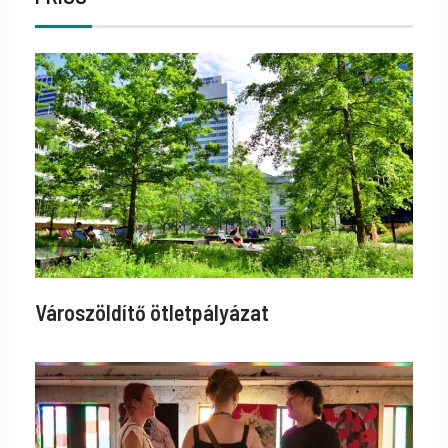
Városzöldítő ötletpályázat