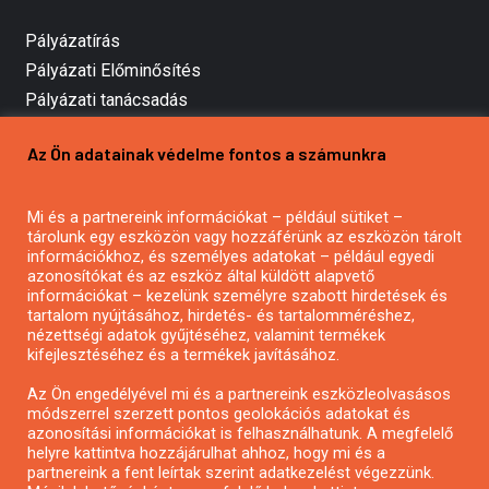
Pályázatírás
Pályázati Előminősítés
Pályázati tanácsadás
Pályázatírás vállalkozásoknak
Az Ön adatainak védelme fontos a számunkra
Mezőgazdasági pályázatírás
Pályázatírás magánszemélyeknek
Mi és a partnereink információkat – például sütiket –
Pályázatírás civil szervezeteknek
tárolunk egy eszközön vagy hozzáférünk az eszközön tárolt
Pályázatírás önkormányzatoknak
információkhoz, és személyes adatokat – például egyedi
azonosítókat és az eszköz által küldött alapvető
Pályázatfigyelés
információkat – kezelünk személyre szabott hirdetések és
Specifikus pályázatfigyelés vagy hírlevél
tartalom nyújtásához, hirdetés- és tartalomméréshez,
nézettségi adatok gyűjtéséhez, valamint termékek
kifejlesztéséhez és a termékek javításához.
PÁLYÁZATFIGYELŐ
Az Ön engedélyével mi és a partnereink eszközleolvasásos
módszerrel szerzett pontos geolokációs adatokat és
azonosítási információkat is felhasználhatunk. A megfelelő
helyre kattintva hozzájárulhat ahhoz, hogy mi és a
Pályázatok magánszemélyeknek
partnereink a fent leírtak szerint adatkezelést végezzünk.
Pályázatok civil szervezeteknek