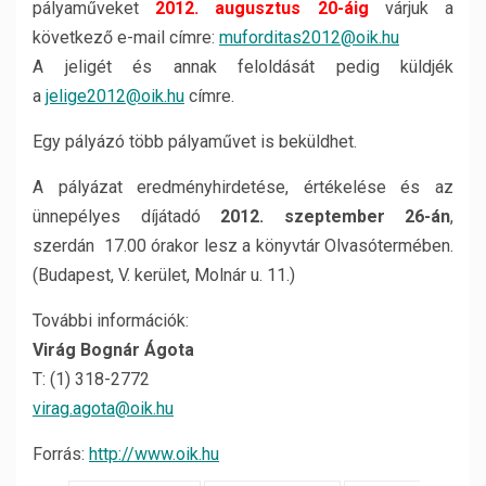
pályaműveket
2012. augusztus 20-áig
várjuk a
következő e-mail címre:
muforditas2012@oik.hu
A jeligét és annak feloldását pedig küldjék
a
jelige2012@oik.hu
címre.
Egy pályázó több pályaművet is beküldhet.
A pályázat eredményhirdetése, értékelése és az
ünnepélyes díjátadó
2012. szeptember 26-án
,
szerdán 17.00 órakor lesz a könyvtár Olvasótermében.
(Budapest, V. kerület, Molnár u. 11.)
További információk:
Virág Bognár Ágota
T: (1) 318-2772
virag.agota@oik.hu
Forrás:
http://www.oik.hu