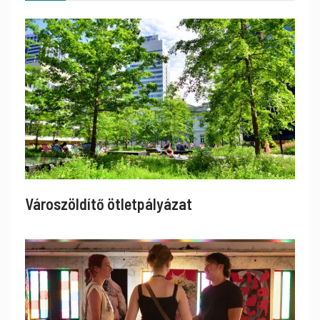
Városzöldítő ötletpályázat