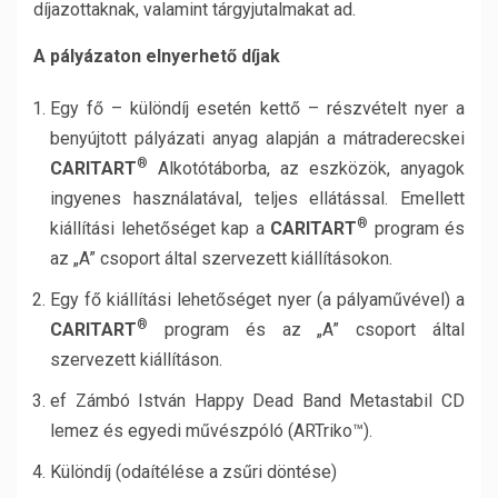
díjazottaknak, valamint tárgyjutalmakat ad.
A pályázaton elnyerhető díjak
Egy fő – különdíj esetén kettő – részvételt nyer a
benyújtott pályázati anyag alapján a mátraderecskei
®
CARITART
Alkotótáborba, az eszközök, anyagok
ingyenes használatával, teljes ellátással. Emellett
®
kiállítási lehetőséget kap a
CARITART
program és
az „A” csoport által szervezett kiállításokon.
Egy fő kiállítási lehetőséget nyer (a pályaművével) a
®
CARITART
program és az „A” csoport által
szervezett kiállításon.
ef Zámbó István Happy Dead Band Metastabil CD
lemez és egyedi művészpóló (ARTriko™).
Különdíj (odaítélése a zsűri döntése)