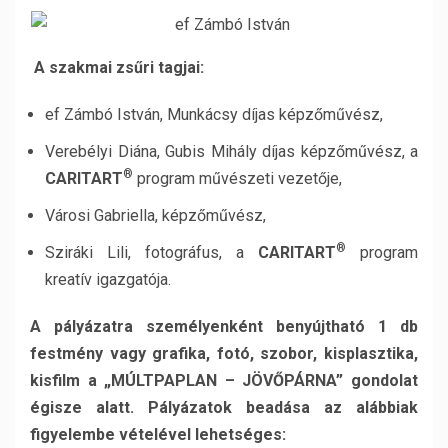
A szakmai zsűri tagjai:
ef Zámbó István, Munkácsy díjas képzőművész,
Verebélyi Diána, Gubis Mihály díjas képzőművész, a
®
CARITART
program művészeti vezetője,
Városi Gabriella, képzőművész,
®
Sziráki Lili, fotográfus, a
CARITART
program
kreatív igazgatója.
A pályázatra személyenként benyújtható 1 db
festmény vagy grafika, fotó, szobor, kisplasztika,
kisfilm a „MÚLTPAPLAN – JÖVŐPÁRNA” gondolat
égisze alatt. Pályázatok beadása az alábbiak
figyelembe vételével lehetséges: