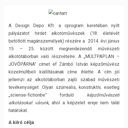
A Design Depo Kft. a cprogram keretében nyílt
pályázatot hirdet alkotóművészek (18. életévét
betöltött magánszemélyek) részére a 2014. évi június
15 – 25. között megrendezendő művészeti
alkotótáborban való részvételre. A „MÚLTPAPLAN –
JÖVŐPÁRNA” címet ef Zámbó István képzőművész
közelmúltbeli kiállításának címe ihlette. A cím jól
jellemzi az alkotótáborban zajló szabad művészeti
tevékenységet. Olyan szürreális, konstruktív, esetleg
„sciense-fictionbe” forduló
képzőművészeti
alkotásokat várunk
, ahol a képzelet ereje nem talál
határokat.
A kiíró célja