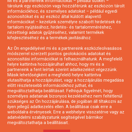
Mi és a partnereink információkat – például sütiket –
Pályázatírás civil szervezeteknek
tárolunk egy eszközön vagy hozzáférünk az eszközön tárolt
Pályázatírás önkormányzatoknak
információkhoz, és személyes adatokat – például egyedi
azonosítókat és az eszköz által küldött alapvető
Pályázatfigyelés
információkat – kezelünk személyre szabott hirdetések és
Specifikus pályázatfigyelés vagy hírlevél
tartalom nyújtásához, hirdetés- és tartalomméréshez,
nézettségi adatok gyűjtéséhez, valamint termékek
kifejlesztéséhez és a termékek javításához.
PÁLYÁZATFIGYELŐ
Az Ön engedélyével mi és a partnereink eszközleolvasásos
módszerrel szerzett pontos geolokációs adatokat és
azonosítási információkat is felhasználhatunk. A megfelelő
helyre kattintva hozzájárulhat ahhoz, hogy mi és a
Pályázatok magánszemélyeknek
partnereink a fent leírtak szerint adatkezelést végezzünk.
Pályázatok civil szervezeteknek
Másik lehetőségként a megfelelő helyre kattintva
elutasíthatja a hozzájárulást, vagy a hozzájárulás megadása
Pályázatok vállalkozásoknak
előtt részletesebb információkhoz juthat, és
Önkormányzati pályázatok
megváltoztathatja beállításait. Felhívjuk figyelmét, hogy
személyes adatainak bizonyos kezeléséhez nem feltétlenül
Mezőgazdasági pályázatok
szükséges az Ön hozzájárulása, de jogában áll tiltakozni az
Falusi turizmus pályázatok
ilyen jellegű adatkezelés ellen. A beállításai csak erre a
weboldalra érvényesek. Erre a webhelyre visszatérve vagy az
Napelem pályázatok
adatvédelmi szabályzatunk segítségével bármikor
GINOP pályázatok
megváltoztathatja a beállításait..