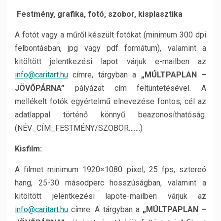
Festmény, grafika, fotó, szobor, kisplasztika
A fotót vagy a műről készült fotókat (minimum 300 dpi
felbontásban, jpg vagy pdf formátum), valamint a
kitöltött jelentkezési lapot várjuk e-mailben az
info@caritart.hu
címre, tárgyban a
„MÚLTPAPLAN –
JÖVŐPÁRNA”
pályázat cím feltüntetésével. A
mellékelt fotók egyértelmű elnevezése fontos, cél az
adatlappal történő könnyű beazonosíthatóság.
(NÉV_CÍM_FESTMÉNY/SZOBOR…….)
Kisfilm:
A filmet minimum 1920×1080 pixel, 25 fps, sztereó
hang, 25-30 másodperc hosszúságban, valamint a
kitöltött jelentkezési lapote-mailben várjuk az
info@caritart.hu
címre. A tárgyban a
„MÚLTPAPLAN –