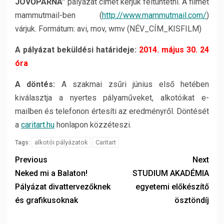
JÖVŐPÁRNA”
pályázat címet kérjük feltüntetni. A filmet
mammutmail-ben (
http://www.mammutmail.com/
)
várjuk. Formátum: avi, mov, wmv (NÉV_CÍM_KISFILM)
A pályázat beküldési határideje:
2014. május 30. 24
óra
A döntés:
A szakmai zsűri június első hetében
kiválasztja a nyertes pályaműveket, alkotóikat e-
mailben és telefonon értesíti az eredményről. Döntését
a
caritart.hu
honlapon közzéteszi.
alkotói pályázatok
Caritart
Tags:
Previous
Next
Neked mi a Balaton!
STUDIUM AKADÉMIA
Pályázat divattervezőknek
egyetemi előkészítő
és grafikusoknak
ösztöndíj