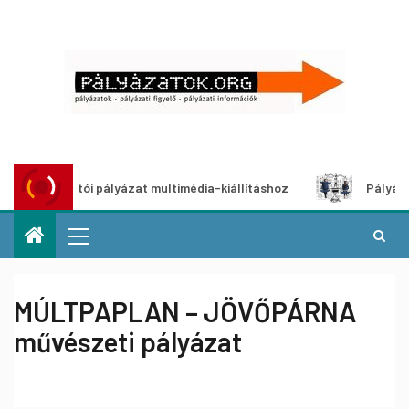
Alkotói pályázat multimédia-kiállításhoz
Pályázat a neme
MÚLTPAPLAN – JÖVŐPÁRNA
művészeti pályázat