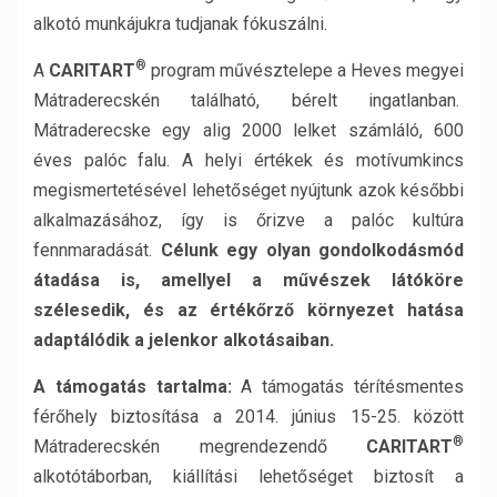
alkotó munkájukra tudjanak fókuszálni.
®
A
CARITART
program művésztelepe a Heves megyei
Mátraderecskén található, bérelt ingatlanban.
Mátraderecske egy alig 2000 lelket számláló, 600
éves palóc falu. A helyi értékek és motívumkincs
megismertetésével lehetőséget nyújtunk azok későbbi
alkalmazásához, így is őrizve a palóc kultúra
fennmaradását.
Célunk egy olyan gondolkodásmód
átadása is, amellyel a művészek látóköre
szélesedik, és az értékőrző környezet hatása
adaptálódik a jelenkor alkotásaiban.
A támogatás tartalma:
A támogatás térítésmentes
férőhely biztosítása a 2014. június 15-25. között
®
Mátraderecskén megrendezendő
CARITART
alkotótáborban, kiállítási lehetőséget biztosít a