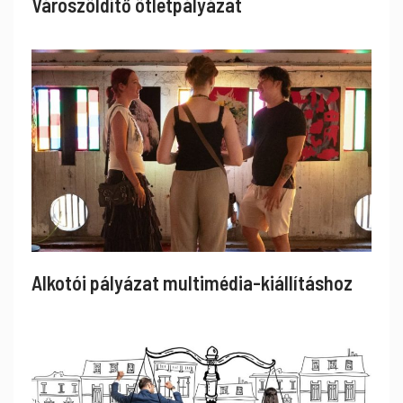
Városzöldítő ötletpályázat
Alkotói pályázat multimédia-kiállításhoz