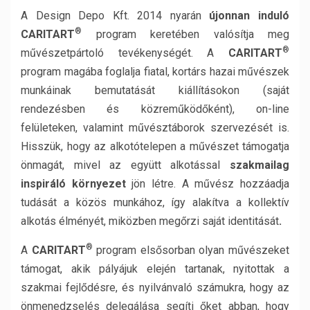
A Design Depo Kft. 2014 nyarán
újonnan induló
®
CARITART
program keretében valósítja meg
®
művészetpártoló tevékenységét. A
CARITART
program magába foglalja fiatal, kortárs hazai művészek
munkáinak bemutatását kiállításokon (saját
rendezésben és közreműködőként), on-line
felületeken, valamint művésztáborok szervezését is.
Hisszük, hogy az alkotótelepen a művészet támogatja
önmagát, mivel az együtt alkotással
szakmailag
inspiráló környezet
jön létre. A művész hozzáadja
tudását a közös munkához, így alakítva a kollektív
alkotás élményét, miközben megőrzi saját identitását
.
®
A
CARITART
program elsősorban olyan művészeket
támogat, akik pályájuk elején tartanak, nyitottak a
szakmai fejlődésre, és nyilvánvaló számukra, hogy az
önmenedzselés delegálása segíti őket abban, hogy