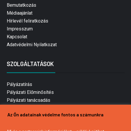
Bemutatkozás
Médiaajánlat
Hírlevél feliratkozás
Impresszum
Kapcsolat
Adatvédelmi Nyilatkozat
SZOLGÁLTATÁSOK
Pályázatírás
Pályázati Előminősítés
Pályázati tanácsadás
Pályázatírás vállalkozásoknak
Az Ön adatainak védelme fontos a számunkra
Mezőgazdasági pályázatírás
Pályázatírás magánszemélyeknek