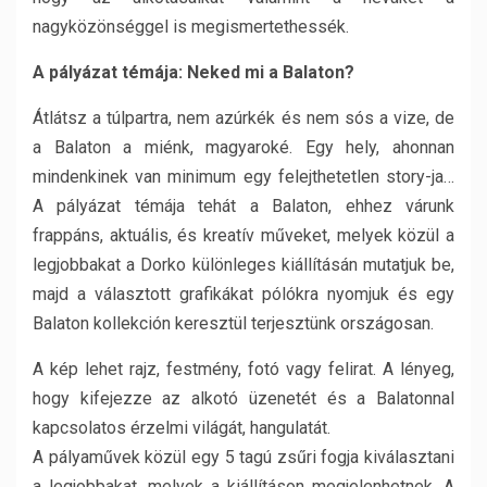
nagyközönséggel is megismertethessék.
A pályázat témája: Neked mi a Balaton?
Átlátsz a túlpartra, nem azúrkék és nem sós a vize, de
a Balaton a miénk, magyaroké. Egy hely, ahonnan
mindenkinek van minimum egy felejthetetlen story-ja…
A pályázat témája tehát a Balaton, ehhez várunk
frappáns, aktuális, és kreatív műveket, melyek közül a
legjobbakat a Dorko különleges kiállításán mutatjuk be,
majd a választott grafikákat pólókra nyomjuk és egy
Balaton kollekción keresztül terjesztünk országosan.
A kép lehet rajz, festmény, fotó vagy felirat. A lényeg,
hogy kifejezze az alkotó üzenetét és a Balatonnal
kapcsolatos érzelmi világát, hangulatát.
A pályaművek közül egy 5 tagú zsűri fogja kiválasztani
a legjobbakat, melyek a kiállításon megjelenhetnek. A