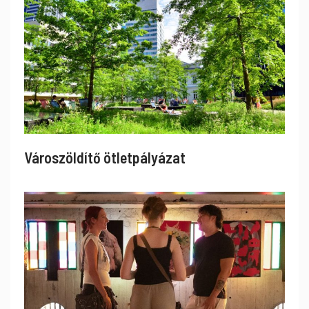
Városzöldítő ötletpályázat