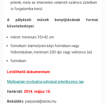
jelenik, mely az interneten valamint számos üzletben
is forgalomba kerül.
A pályázati művek benyújtásának formai
követelményei:
méret: minimum 35×42 cm
formátum: bármelyien képi formátum nagy
felbontásban, minimum 200 dpi vagy vektoros (ai)
formátum
Letölthető dokumentum:
Múltpaplan-jövőpárna pályázat jelentkezési lap
Határidő:
2014. május 16.
Beküldés:
palyazat@dorko.hu