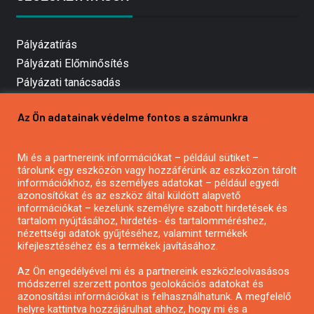
Pályázatírás
Pályázati Előminősítés
Pályázati tanácsadás
Pályázatírás vállalkozásoknak
Az Ön adatainak védelme fontos a számunkra
Mezőgazdasági pályázatírás
Pályázatírás magánszemélyeknek
Mi és a partnereink információkat – például sütiket –
Pályázatírás civil szervezeteknek
tárolunk egy eszközön vagy hozzáférünk az eszközön tárolt
Pályázatírás önkormányzatoknak
információkhoz, és személyes adatokat – például egyedi
azonosítókat és az eszköz által küldött alapvető
Pályázatfigyelés
információkat – kezelünk személyre szabott hirdetések és
Specifikus pályázatfigyelés vagy hírlevél
tartalom nyújtásához, hirdetés- és tartalomméréshez,
nézettségi adatok gyűjtéséhez, valamint termékek
kifejlesztéséhez és a termékek javításához.
PÁLYÁZATFIGYELŐ
Az Ön engedélyével mi és a partnereink eszközleolvasásos
módszerrel szerzett pontos geolokációs adatokat és
azonosítási információkat is felhasználhatunk. A megfelelő
helyre kattintva hozzájárulhat ahhoz, hogy mi és a
Pályázatok magánszemélyeknek