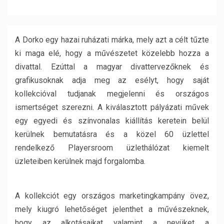
A Dorko egy hazai ruházati márka, mely azt a célt tűzte
ki maga elé, hogy a művészetet közelebb hozza a
divattal. Ezúttal a magyar divattervezőknek és
grafikusoknak adja meg az esélyt, hogy saját
kollekcióval tudjanak megjelenni és országos
ismertséget szerezni. A kiválasztott pályázati művek
egy egyedi és színvonalas kiállítás keretein belül
kerülnek bemutatásra és a közel 60 üzlettel
rendelkező Playersroom üzlethálózat kiemelt
üzleteiben kerülnek majd forgalomba.
A kollekciót egy országos marketingkampány övez,
mely kiugró lehetőséget jelenthet a művészeknek,
hogy az alkotásaikat valamint a nevüket a