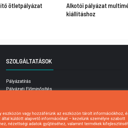
ítő ötletpályázat
Alkotói pályázat multim
kiállításhoz
SZOLGÁLTATÁSOK
Pályázatírás
Pályázati Előminősítés
Pályázati tanácsadás
Pályázatírás vállalkozásoknak
Mezőgazdasági pályázatírás
 egy eszközön vagy hozzáférünk az eszközön tárolt információkhoz, é
által küldött alapvető információkat – kezelünk személyre szabott
Pályázatírás magánszemélyeknek
hez, nézettségi adatok gyűjtéséhez, valamint termékek kifejlesztésé
Pályázatírás civil szervezeteknek