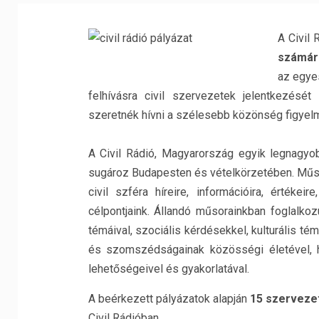
A Civil 
számár
az egye
felhívásra civil szervezetek jelentkezését 
szeretnék hívni a szélesebb közönség figyelm
A Civil Rádió, Magyarország egyik legnagyob
sugároz Budapesten és vételkörzetében. Műso
civil szféra híreire, információira, érték
célpontjaink. Állandó műsorainkban foglalk
témáival, szociális kérdésekkel, kulturális té
és szomszédságainak közösségi életével, h
lehetőségeivel és gyakorlatával.
A beérkezett pályázatok alapján
15 szervezet
Civil Rádióban.