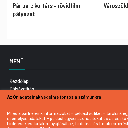
Pár perc kortárs – rövidfilm
Városzöld
pályázat
MENÜ
Kezdőlap
Pályázatírás
Az Ön adatainak védelme fontos a számunkra
Bemutatkozás
Médiaajánlat
Hírlevél feliratkozás
Mi és a partnereink információkat – például sütiket – tárolunk
személyes adatokat – például egyedi azonosítókat és az eszköz 
Impresszum
hirdetések és tartalom nyújtásához, hirdetés- és tartalommérés
Kapcsolat