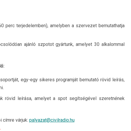
0 perc terjedelemben), amelyben a szervezet bemutathatja
pcsolódóan ajánló szpotot gyártunk, amelyet 30 alkalommal
ő:
csoportját, egy-egy sikeres programját bemutató rövid leírás,
i.
 rövid leírása, amelyet a spot segítségével szeretnének
i címre várjuk:
palyazat@civilradio.hu
.