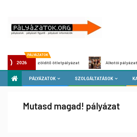
PÁLYÁZATOK
Városzöldítő ötletpályázat
Alkotói pályázat multimé
2026
PÁLYÁZATOK
SZOLGÁLTATÁSOK
K
Mutasd magad! pályázat