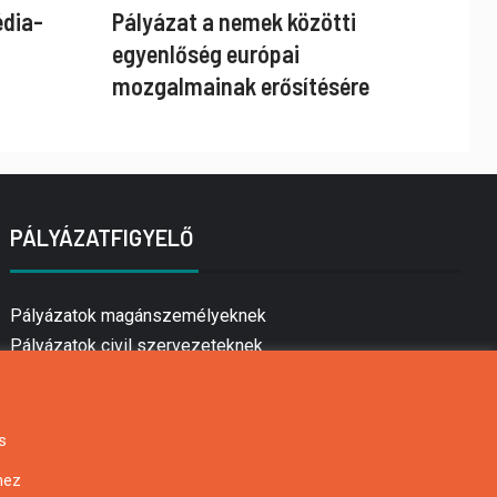
édia-
Pályázat a nemek közötti
egyenlőség európai
mozgalmainak erősítésére
PÁLYÁZATFIGYELŐ
Pályázatok magánszemélyeknek
Pályázatok civil szervezeteknek
Pályázatok vállalkozásoknak
Önkormányzati pályázatok
Mezőgazdasági pályázatok
s
Falusi turizmus pályázatok
hez
Napelem pályázatok