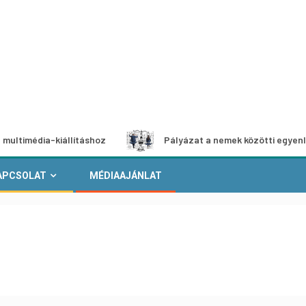
dia-kiállításhoz
Pályázat a nemek közötti egyenlőség eu
APCSOLAT
MÉDIAAJÁNLAT