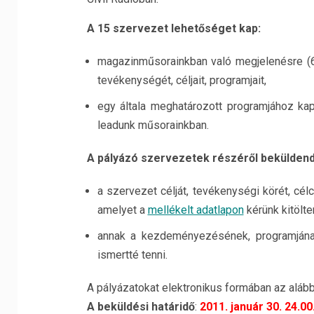
A 15 szervezet lehetőséget kap:
magazinműsorainkban való megjelenésre (6
tevékenységét, céljait, programjait,
egy általa meghatározott programjához ka
leadunk műsorainkban.
A pályázó szervezetek részéről beküldend
a szervezet célját, tevékenységi körét, cél
amelyet a
mellékelt adatlapon
kérünk kitölten
annak a kezdeményezésének, programjának
ismertté tenni.
A pályázatokat elektronikus formában az alább
A beküldési határidő
:
2011. január 30. 24.00