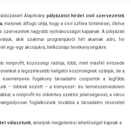
Rádiózásért Alapítvány
pályázatot hirdet civil szervezetek
a
, melynek átfogó célja, hogy a civil szféra történései, illetve
s szervezetek nagyobb nyilvánosságot kapjanak. A pályázati
várjuk, akik szakmai programjukról hírt akarnak adni, fel
ét egy-egy akciójukra, hétköznapi tevékenységükre.
b nonprofit, közösségi rádiója, több, mint másfél évtizede
rainkat a legszélesebb hallgatói közönségnek szánjuk, de a
eire, eseményeire fogékony társadalmi csoportok a legfőbb
ozunk – többek között – a környezet- és természetvédelem
mákkal, a nonprofit és önkéntes szektor jelenségeivel, a város
angsúlyosan foglalkozunk továbbá a társadalmi részvétel
et választunk
, amelyek megjelenési lehetőséget kapnak a