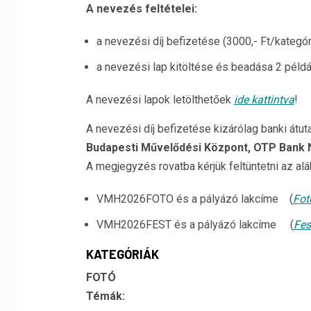
A nevezés feltételei:
a nevezési díj befizetése (3000,- Ft/kategór
a nevezési lap kitöltése és beadása 2 péld
A nevezési lapok letölthetőek
ide kattintva
!
A nevezési díj befizetése kizárólag banki át
Budapesti Művelődési Központ, OTP Bank
A megjegyzés rovatba kérjük feltüntetni az alá
VMH2026FOTO és a pályázó lakcíme (
Fot
VMH2026FEST és a pályázó lakcíme (
Fes
KATEGÓRIÁK
FOTÓ
Témák: