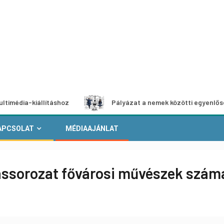
llításhoz
Pályázat a nemek közötti egyenlőség európai m
APCSOLAT
MÉDIAAJÁNLAT
ítássorozat fővárosi művészek szám