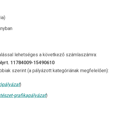
ia)
ányban
utalással lehetséges a következő számlaszámra:
 Nyrt. 11784009-15490610
bbiak szerint (a pályázott kategóriának megfelelően):
ópályázat
)
tészet-grafikapályázat
)