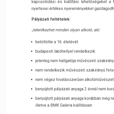
kapcsolódási és kiállítási lehetőségeket a
nyertesei értékes nyereményekkel gazdagodh
Pályázati feltételek:
Jelentkezhet minden olyan alkotó, aki:
betöltötte a 16. életévét
budapesti lakóhellyel rendelkezik
jelenleg nem hallgatója művészeti szakirán
nem rendelkezik művészeti szakirányú fel
nem végez hivatásszerűen alkotóművészet
benyújtott pályázati anyaga 2 évnél nem kor
benyújtott pályázati anyaga korábban még 
illetve a BMK Galéria kiállításain