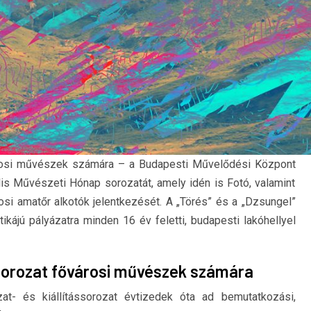
városi művészek számára – a Budapesti Művelődési Központ
is Művészeti Hónap sorozatát, amely idén is Fotó, valamint
rosi amatőr alkotók jelentkezését. A „Törés” és a „Dzsungel”
tikájú pályázatra minden 16 év feletti, budapesti lakóhellyel
ssorozat fővárosi művészek számára
t- és kiállítássorozat évtizedek óta ad bemutatkozási,