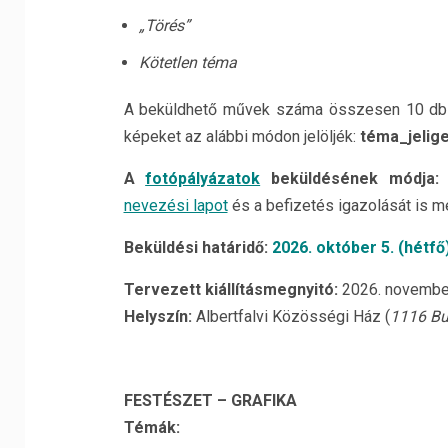
„Törés”
Kötetlen téma
A beküldhető művek száma összesen 10 db jpe
képeket az alábbi módon jelöljék:
téma_jelig
A
fotópályázatok
beküldésének módja:
nevezési lapot
és a befizetés igazolását is m
Beküldési határidő:
2026. október 5. (hétfő)
Tervezett kiállításmegnyitó:
2026. november
Helyszín:
Albertfalvi Közösségi Ház (
1116 Bu
FESTÉSZET – GRAFIKA
Témák: