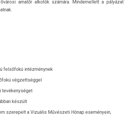
 fővárosi amatőr alkotók számára. Mindemellett a pályázat
atnak.
yú felsőfokú intézménynek
sőfokú végzettséggel
i tevékenységet
ábban készült
nem szerepelt a Vizuális Művészeti Hónap eseményein,