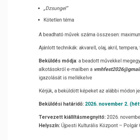
„Dzsungel”
Kötetlen téma
A beadható művek száma összesen: maximum 4
Ajánlott technikák: akvarell, olaj, akril, temper
Beküldés módja
: a beadott művekkel megegy
alkotásokról e-mailben a
vmhfest2026@gmai
igazolását is mellékelve
Kérjük, a beküldött képeket az alábbi módon jel
Beküldési határidő:
2026. november 2. (hét
Tervezett kiállításmegnyitó:
2026. november
Helyszín:
Újpesti Kulturális Központ – Polgár 