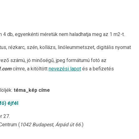
 db, egyenkénti méretük nem haladhatja meg az 1 m2-t.
a, tus, rézkarc, szén, kollázs, linóleummetszet, digitális nyomat
ező számú, jó minőségű, jpeg formátumú fotó az
l.com
címre, a kitöltött
nevezési lapot
és a befizetés
öljék:
téma_kép címe
fő) éjfél
 27.
Centrum (
1042 Budapest, Árpád út 66.
)