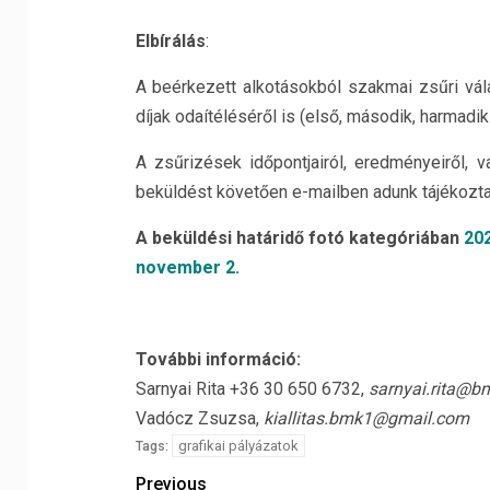
Elbírálás
:
A beérkezett alkotásokból szakmai zsűri vála
díjak odaítéléséről is (első, második, harmadik
A zsűrizések időpontjairól, eredményeiről, v
beküldést követően e-mailben adunk tájékozta
A beküldési határidő fotó kategóriában
202
november 2.
További információ:
Sarnyai Rita +36 30 650 6732,
sarnyai.rita@
Vadócz Zsuzsa,
kiallitas.bmk1@gmail.com
grafikai pályázatok
Tags:
Previous