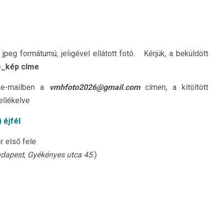
g formátumú, jeligével ellátott fotó. Kérjük, a beküldött
e_kép címe
e-mailben a
vmhfoto2026@gmail.com
címen, a kitöltött
ellékelve
 éjfél
 első fele
dapest, Gyékényes utca 45.
)