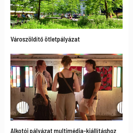
Városzöldítő ötletpályázat
Alkotói pályázat multimédia-kiállításhoz