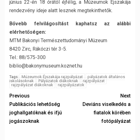
június 22-én 18 órától éjfélig, a Múzeumok Éjszakája
rendezvény ideje alatt lesznek megtekinthetők.
Bővebb felvilágosítást kaphatsz az alábbi
elérhetőségen:
MTM Bakonyi Természettudományi Múzeum
8420 Zirc, Rákóczi tér 3-5.
Tel.: 88/575-300
biblio@bakonymuseum.koznet.hu
Múzeumok Éjszakája rajzpályázat
pályázatok általános
Tags:
iskolásoknak
Pályázatok diákoknak
rajzpályázat
rajzpályázat diákoknak
rajzpályázatok
Previous
Next
Publikációs lehetőség
Deviáns viselkedés a
joghallgatóknak és ifjú
fiatalok körében
jogászoknak
fotópályázat