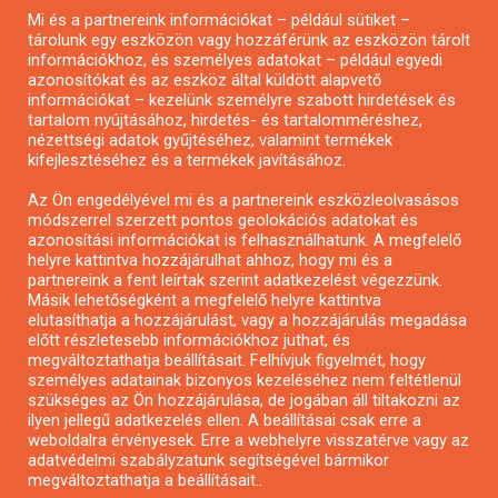
Mi és a partnereink információkat – például sütiket –
Pályázatírás civil szervezeteknek
tárolunk egy eszközön vagy hozzáférünk az eszközön tárolt
Pályázatírás önkormányzatoknak
információkhoz, és személyes adatokat – például egyedi
azonosítókat és az eszköz által küldött alapvető
Pályázatfigyelés
információkat – kezelünk személyre szabott hirdetések és
Specifikus pályázatfigyelés vagy hírlevél
tartalom nyújtásához, hirdetés- és tartalomméréshez,
nézettségi adatok gyűjtéséhez, valamint termékek
kifejlesztéséhez és a termékek javításához.
PÁLYÁZATFIGYELŐ
Az Ön engedélyével mi és a partnereink eszközleolvasásos
módszerrel szerzett pontos geolokációs adatokat és
azonosítási információkat is felhasználhatunk. A megfelelő
helyre kattintva hozzájárulhat ahhoz, hogy mi és a
Pályázatok magánszemélyeknek
partnereink a fent leírtak szerint adatkezelést végezzünk.
Pályázatok civil szervezeteknek
Másik lehetőségként a megfelelő helyre kattintva
elutasíthatja a hozzájárulást, vagy a hozzájárulás megadása
Pályázatok vállalkozásoknak
előtt részletesebb információkhoz juthat, és
Önkormányzati pályázatok
megváltoztathatja beállításait. Felhívjuk figyelmét, hogy
személyes adatainak bizonyos kezeléséhez nem feltétlenül
Mezőgazdasági pályázatok
szükséges az Ön hozzájárulása, de jogában áll tiltakozni az
Falusi turizmus pályázatok
ilyen jellegű adatkezelés ellen. A beállításai csak erre a
weboldalra érvényesek. Erre a webhelyre visszatérve vagy az
Napelem pályázatok
adatvédelmi szabályzatunk segítségével bármikor
GINOP pályázatok
megváltoztathatja a beállításait..