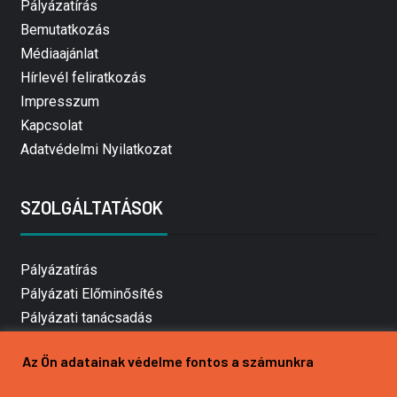
Pályázatírás
Bemutatkozás
Médiaajánlat
Hírlevél feliratkozás
Impresszum
Kapcsolat
Adatvédelmi Nyilatkozat
SZOLGÁLTATÁSOK
Pályázatírás
Pályázati Előminősítés
Pályázati tanácsadás
Pályázatírás vállalkozásoknak
Az Ön adatainak védelme fontos a számunkra
Mezőgazdasági pályázatírás
Pályázatírás magánszemélyeknek