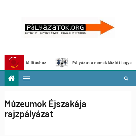
édia-kiállításhoz
Pályázat a nemek közötti egyenlőség e
Múzeumok Éjszakája
rajzpályázat