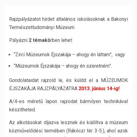
Rajzpályázatot hirdet általános iskolásoknak a Bakonyi
Természettudományi Múzeum.
Pályázni
2 témakö
rben lehet:
“Zirci Múzeumok Éjszakája – ahogy én láttam”, vagy
“Múzeumok Éjszakája – ahogy én szeretném”.
Gondolataidat rajzold le, és küldd el a MÚZEUMOK
ÉJSZAKÁJA RAJZPÁLYÁZATRA
2013. június 14-ig!
A/4-es méretű lapon rajzodat bármilyen technikával
készítheted.
Az alkotásokat díjazva lesznek és kiállítva a múzeum
közművelődési termében (Rákóczi tér 3-5.), ahol azok