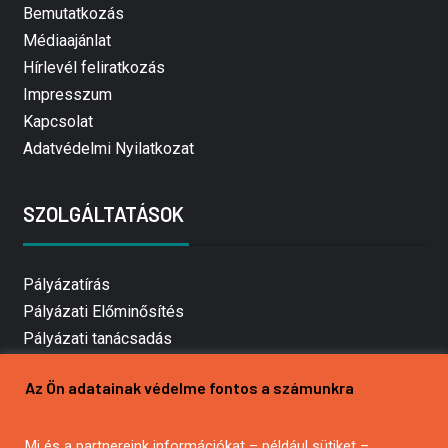
Bemutatkozás
Médiaajánlat
Hírlevél feliratkozás
Impresszum
Kapcsolat
Adatvédelmi Nyilatkozat
SZOLGÁLTATÁSOK
Pályázatírás
Pályázati Előminősítés
Pályázati tanácsadás
Pályázatírás vállalkozásoknak
Az Ön adatainak védelme fontos a számunkra
Mezőgazdasági pályázatírás
Pályázatírás magánszemélyeknek
Mi és a partnereink információkat – például sütiket –
Pályázatírás civil szervezeteknek