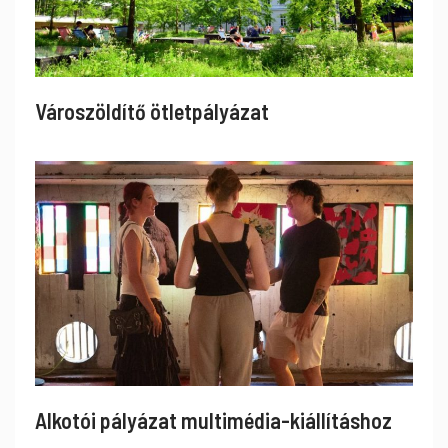
Városzöldítő ötletpályázat
Alkotói pályázat multimédia-kiállításhoz