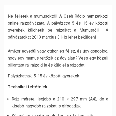
Ne féljetek a mumusoktól! A Cseh Rádió nemzetközi
online rajzpályázata. A pályázatra 5 és 15 év közötti
gyerekek küldhetik be rajzaikat a Mumusról! A
pályázatokat 2013 március 31-ig lehet beküldeni.
Amikor egyedül vagy otthon és félsz, és úgy gondolod,
hogy egy mumus rejtőzik az ágy alatt? Vess egy közeli
pillantást rá, rajzold le és küld el a rajzodat!
Pályázhatnak: 5-15 év közötti gyerekek
Technikai feltételek
Rajz mérete: legjobb a 210 × 297 mm (A4), de a
kisebb-nagyobb rajzokat is elfogadják;
Kézműves munka: égetett agyag, fa, fém, stb;