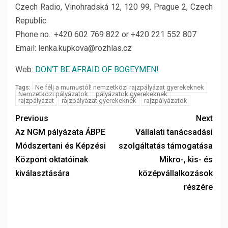
Czech Radio, Vinohradská 12, 120 99, Prague 2, Czech
Republic
Phone no.: +420 602 769 822 or +420 221 552 807
Email: lenka.kupkova@rozhlas.cz
Web:
DON’T BE AFRAID OF BOGEYMEN!
Ne félj a mumustól! nemzetközi rajzpályázat gyerekeknek
Tags:
Nemzetközi pályázatok
pályázatok gyerekeknek
rajzpályázat
rajzpályázat gyerekeknek
rajzpályázatok
Previous
Next
Az NGM pályázata ÁBPE
Vállalati tanácsadási
Módszertani és Képzési
szolgáltatás támogatása
Központ oktatóinak
Mikro-, kis- és
kiválasztására
középvállalkozások
részére