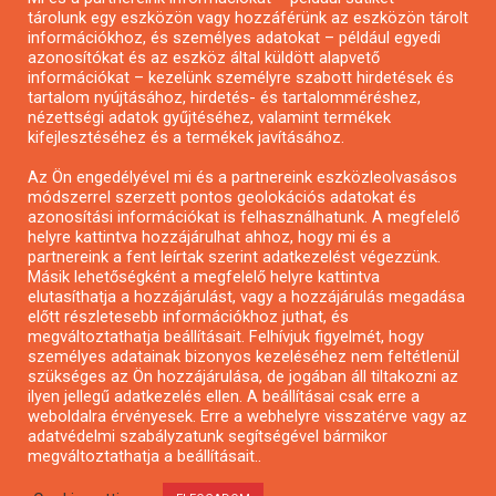
tárolunk egy eszközön vagy hozzáférünk az eszközön tárolt
Pályázatírás önkormányzatoknak
információkhoz, és személyes adatokat – például egyedi
azonosítókat és az eszköz által küldött alapvető
Pályázatfigyelés
információkat – kezelünk személyre szabott hirdetések és
Specifikus pályázatfigyelés vagy hírlevél
tartalom nyújtásához, hirdetés- és tartalomméréshez,
nézettségi adatok gyűjtéséhez, valamint termékek
kifejlesztéséhez és a termékek javításához.
PÁLYÁZATFIGYELŐ
Az Ön engedélyével mi és a partnereink eszközleolvasásos
módszerrel szerzett pontos geolokációs adatokat és
azonosítási információkat is felhasználhatunk. A megfelelő
helyre kattintva hozzájárulhat ahhoz, hogy mi és a
Pályázatok magánszemélyeknek
partnereink a fent leírtak szerint adatkezelést végezzünk.
Pályázatok civil szervezeteknek
Másik lehetőségként a megfelelő helyre kattintva
elutasíthatja a hozzájárulást, vagy a hozzájárulás megadása
Pályázatok vállalkozásoknak
előtt részletesebb információkhoz juthat, és
Önkormányzati pályázatok
megváltoztathatja beállításait. Felhívjuk figyelmét, hogy
személyes adatainak bizonyos kezeléséhez nem feltétlenül
Mezőgazdasági pályázatok
szükséges az Ön hozzájárulása, de jogában áll tiltakozni az
Falusi turizmus pályázatok
ilyen jellegű adatkezelés ellen. A beállításai csak erre a
weboldalra érvényesek. Erre a webhelyre visszatérve vagy az
Napelem pályázatok
adatvédelmi szabályzatunk segítségével bármikor
GINOP pályázatok
megváltoztathatja a beállításait..