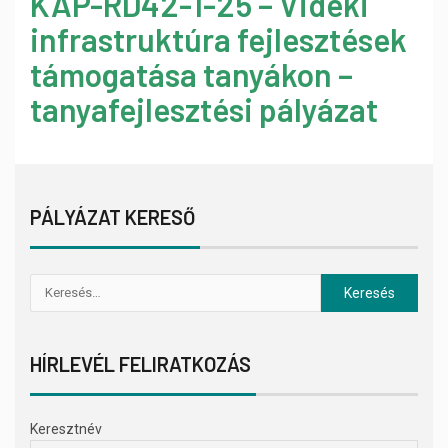
KAP-RD42-1-25 – Vidéki
infrastruktúra fejlesztések
támogatása tanyákon –
tanyafejlesztési pályázat
PÁLYÁZAT KERESŐ
HÍRLEVÉL FELIRATKOZÁS
Keresztnév