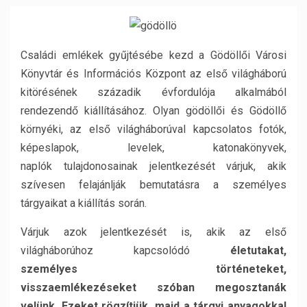
Családi emlékek gyűjtésébe kezd a Gödöllői Városi
Könyvtár és Információs Központ az első világháború
kitörésének századik évfordulója alkalmából
rendezendő kiállításához. Olyan gödöllői és Gödöllő
környéki, az első világháborúval kapcsolatos fotók,
képeslapok, levelek, katonakönyvek,
naplók tulajdonosainak jelentkezését várjuk, akik
szívesen felajánlják bemutatásra a személyes
tárgyaikat a kiállítás során.
Várjuk azok jelentkezését is, akik az első
világháborúhoz kapcsolódó
életutakat,
személyes
történeteket,
visszaemlékezéseket
szóban megosztanák
velünk. Ezeket rögzítjük, majd a tárgyi anyagokkal