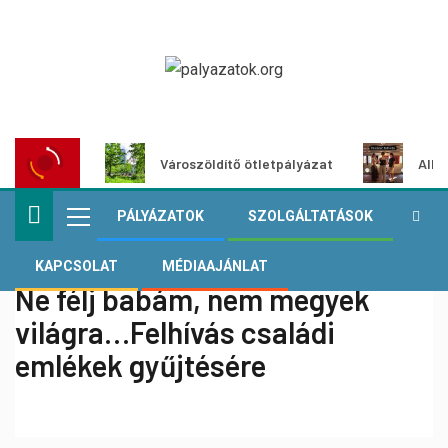
Városzöldítő ötletpályázat
Alko
PÁLYÁZATOK
SZOLGÁLTATÁSOK
KAPCSOLAT
MÉDIAAJÁNLAT
Ne félj babám, nem megyek
világra…Felhívás családi
emlékek gyűjtésére