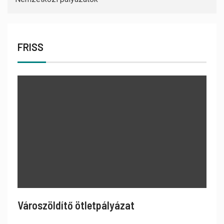
FRISS
Városzöldítő ötletpályázat