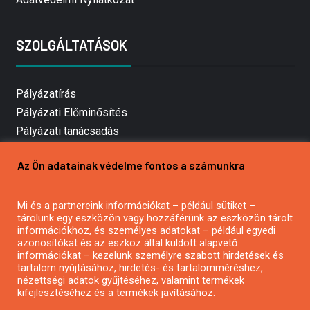
SZOLGÁLTATÁSOK
Pályázatírás
Pályázati Előminősítés
Pályázati tanácsadás
Pályázatírás vállalkozásoknak
Az Ön adatainak védelme fontos a számunkra
Mezőgazdasági pályázatírás
Pályázatírás magánszemélyeknek
Mi és a partnereink információkat – például sütiket –
Pályázatírás civil szervezeteknek
tárolunk egy eszközön vagy hozzáférünk az eszközön tárolt
Pályázatírás önkormányzatoknak
információkhoz, és személyes adatokat – például egyedi
azonosítókat és az eszköz által küldött alapvető
Pályázatfigyelés
információkat – kezelünk személyre szabott hirdetések és
Specifikus pályázatfigyelés vagy hírlevél
tartalom nyújtásához, hirdetés- és tartalomméréshez,
nézettségi adatok gyűjtéséhez, valamint termékek
kifejlesztéséhez és a termékek javításához.
PÁLYÁZATFIGYELŐ