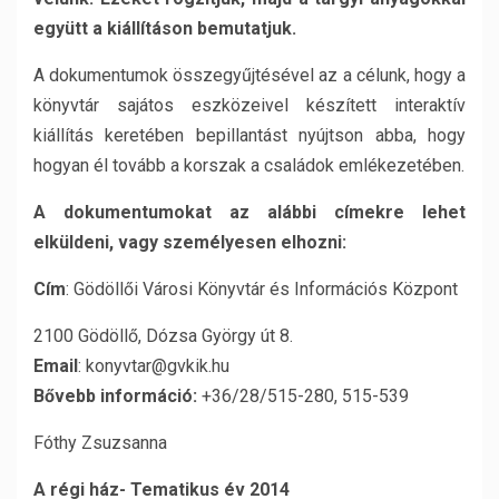
együtt a kiállításon bemutatjuk.
A dokumentumok összegyűjtésével az a célunk, hogy a
könyvtár sajátos eszközeivel készített interaktív
kiállítás keretében bepillantást nyújtson abba, hogy
hogyan él tovább a korszak a családok emlékezetében.
A dokumentumokat az alábbi címekre lehet
elküldeni, vagy személyesen elhozni:
Cím
: Gödöllői Városi Könyvtár és Információs Központ
2100 Gödöllő, Dózsa György út 8.
Email
: konyvtar@gvkik.hu
Bővebb információ:
+36/28/515-280, 515-539
Fóthy Zsuzsanna
A régi ház- Tematikus év 2014