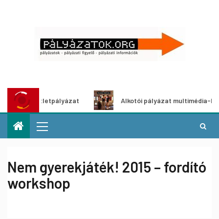
ítő ötletpályázat
Alkotói pályázat multimédia-kiállításh
Nem gyerekjáték! 2015 – fordító
workshop