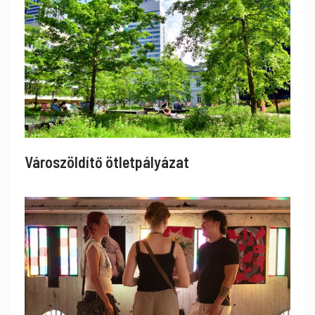
Városzöldítő ötletpályázat