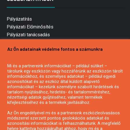
Pályázatírás
Pályázati Előminősítés
Pályázati tanácsadás
Pályázatírás vállalkozásoknak
Az Ön adatainak védelme fontos a számunkra
Mezőgazdasági pályázatírás
Pályázatírás magánszemélyeknek
Mi és a partnereink információkat – például sütiket –
Pályázatírás civil szervezeteknek
tárolunk egy eszközön vagy hozzáférünk az eszközön tárolt
Pályázatírás önkormányzatoknak
információkhoz, és személyes adatokat – például egyedi
azonosítókat és az eszköz által küldött alapvető
Pályázatfigyelés
információkat – kezelünk személyre szabott hirdetések és
Specifikus pályázatfigyelés vagy hírlevél
tartalom nyújtásához, hirdetés- és tartalomméréshez,
nézettségi adatok gyűjtéséhez, valamint termékek
kifejlesztéséhez és a termékek javításához.
PÁLYÁZATFIGYELŐ
Az Ön engedélyével mi és a partnereink eszközleolvasásos
módszerrel szerzett pontos geolokációs adatokat és
azonosítási információkat is felhasználhatunk. A megfelelő
helyre kattintva hozzájárulhat ahhoz, hogy mi és a
Pályázatok magánszemélyeknek