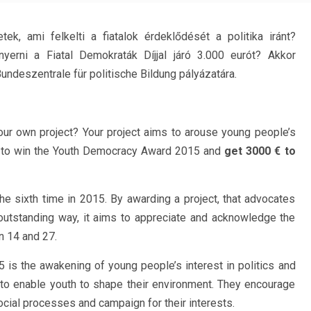
etek, ami felkelti a fiatalok érdeklődését a politika iránt?
yerni a Fiatal Demokraták Díjjal járó 3.000 eurót? Akkor
undeszentrale für politische Bildung pályázatára.
 your own project? Your project aims to arouse young people’s
ike to win the Youth Democracy Award 2015 and
get 3000 € to
 sixth time in 2015. By awarding a project, that advocates
outstanding way, it aims to appreciate and acknowledge the
 14 and 27.
is the awakening of young people’s interest in politics and
s to enable youth to shape their environment. They encourage
ocial processes and campaign for their interests.