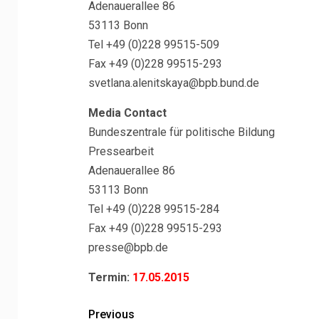
Adenauerallee 86
53113 Bonn
Tel +49 (0)228 99515-509
Fax +49 (0)228 99515-293
svetlana.alenitskaya@bpb.bund.de
Media Contact
Bundeszentrale für politische Bildung
Pressearbeit
Adenauerallee 86
53113 Bonn
Tel +49 (0)228 99515-284
Fax +49 (0)228 99515-293
presse@bpb.de
Termin:
17.05.2015
Previous