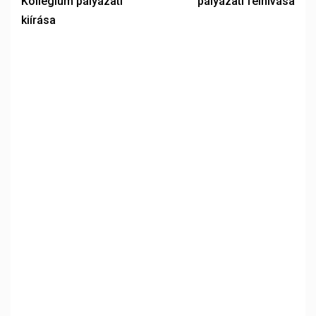
Kollégium pályázati
pályázati felhívása
kiírása