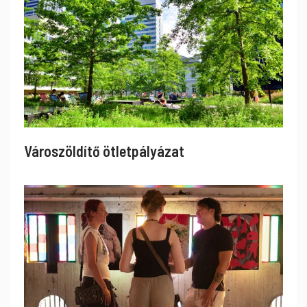
Városzöldítő ötletpályázat