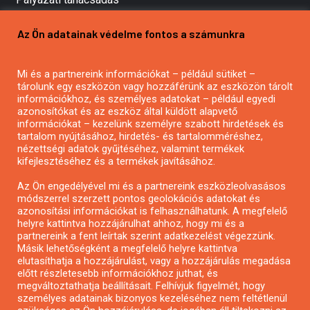
Pályázatírás vállalkozásoknak
Az Ön adatainak védelme fontos a számunkra
Mezőgazdasági pályázatírás
Pályázatírás magánszemélyeknek
Mi és a partnereink információkat – például sütiket –
Pályázatírás civil szervezeteknek
tárolunk egy eszközön vagy hozzáférünk az eszközön tárolt
Pályázatírás önkormányzatoknak
információkhoz, és személyes adatokat – például egyedi
azonosítókat és az eszköz által küldött alapvető
Pályázatfigyelés
információkat – kezelünk személyre szabott hirdetések és
Specifikus pályázatfigyelés vagy hírlevél
tartalom nyújtásához, hirdetés- és tartalomméréshez,
nézettségi adatok gyűjtéséhez, valamint termékek
kifejlesztéséhez és a termékek javításához.
PÁLYÁZATFIGYELŐ
Az Ön engedélyével mi és a partnereink eszközleolvasásos
módszerrel szerzett pontos geolokációs adatokat és
azonosítási információkat is felhasználhatunk. A megfelelő
helyre kattintva hozzájárulhat ahhoz, hogy mi és a
Pályázatok magánszemélyeknek
partnereink a fent leírtak szerint adatkezelést végezzünk.
Pályázatok civil szervezeteknek
Másik lehetőségként a megfelelő helyre kattintva
elutasíthatja a hozzájárulást, vagy a hozzájárulás megadása
Pályázatok vállalkozásoknak
előtt részletesebb információkhoz juthat, és
Önkormányzati pályázatok
megváltoztathatja beállításait. Felhívjuk figyelmét, hogy
személyes adatainak bizonyos kezeléséhez nem feltétlenül
Mezőgazdasági pályázatok