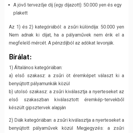
A jövő tervezője díj (egy díjazott): 50.000 yen és egy
plakett
Az 1) és 2) kategóriából: a zsűri különdíja: 50.000 yen
Nem adnak ki díjat, ha a pályaművek nem érik el a
megfelelő mércét. A pénzdíjból az adókat levonják.
Bírálat:
1) Általános kategóriában:
a) első szakasz: a zsűri öt éremképet választ ki a
benyújtott pályamunkák közül
b) utolsó szakasz: a zsűri kiválasztja a nyerteseket az
első szakaszban kiválasztott éremkép-tervekből
készült gipsztervek alapján
2) Diák kategóriában: a zsűri kiválasztja a nyerteseket a
benyújtott pályaművek közül Megjegyzés: a zsűri