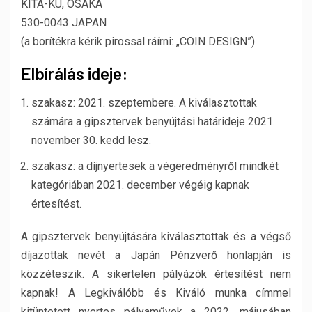
KITA-KU, OSAKA
530-0043 JAPAN
(a borítékra kérik pirossal ráírni: „COIN DESIGN”)
Elbírálás ideje:
szakasz: 2021. szeptembere. A kiválasztottak
számára a gipsztervek benyújtási határideje 2021.
november 30. kedd lesz.
szakasz: a díjnyertesek a végeredményről mindkét
kategóriában 2021. december végéig kapnak
értesítést.
A gipsztervek benyújtására kiválasztottak és a végső
díjazottak nevét a Japán Pénzverő honlapján is
közzéteszik. A sikertelen pályázók értesítést nem
kapnak! A Legkiválóbb és Kiváló munka címmel
kitüntetett nyertes pályaművek a 2022. májusában