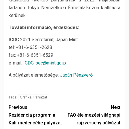
tartandó Tokyo Nemzetközi Érmetalálkozón kiállításra
kerülnek.
További információ, érdeklődés:
ICDC 2021 Secretariat, Japan Mint
tel: +81-6-6351-2628
fax: +81-6-6351-6529
e-mail:
ICDC-sec@mint.go.jp
A pályázat elérhetősége:
Japán Pénzverő
Grafikai Pályázat
Tags:
Previous
Next
Rezidencia program a
FAO élelmezési világnapi
Káli-medencébe pályázat
rajzverseny pályázat