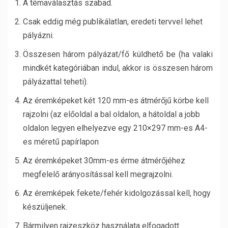
A témaválasztás szabad.
Csak eddig még publikálatlan, eredeti tervvel lehet
pályázni.
Összesen három pályázat/fő küldhető be (ha valaki
mindkét kategóriában indul, akkor is összesen három
pályázattal teheti).
Az éremképeket két 120 mm-es átmérőjű körbe kell
rajzolni (az előoldal a bal oldalon, a hátoldal a jobb
oldalon legyen elhelyezve egy 210×297 mm-es A4-
es méretű papírlapon
Az éremképeket 30mm-es érme átmérőjéhez
megfelelő arányosítással kell megrajzolni.
Az éremképek fekete/fehér kidolgozással kell, hogy
készüljenek.
Bármilyen rajzeszköz használata elfogadott.