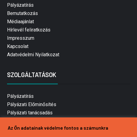
Pályázatírás
Bemutatkozás
Médiaajánlat
Hírlevél feliratkozás
Impresszum
Kapcsolat
Adatvédelmi Nyilatkozat
SZOLGÁLTATÁSOK
Pályázatírás
Pályázati Előminősítés
Pályázati tanácsadás
Pályázatírás vállalkozásoknak
Az Ön adatainak védelme fontos a számunkra
Mezőgazdasági pályázatírás