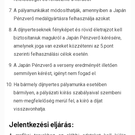
A pályamunkákat módosíthatják, amennyiben a Japán
Pénzverő medálgyártásra felhasználja azokat.
A díjnyerteseknek fényképet és rövid életrajzot kell
biztosítaniuk magukról a Japán Pénzverő kérésére,
amelynek joga van ezeket közzétenni az 5.pont
szerinti felhasználási célok esetén.
A Japán Pénzverő a verseny eredményét illetően
semmilyen kérést, igényt nem fogad el.
Ha bármely díjnyertes pályamunka esetében
bármilyen, a pályázati kiírás szabályaival szembeni
nem-megfelelőség merül fel, a kiíró a díjat
visszavonhatja.
Jelentkezési eljárás: