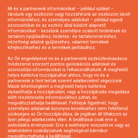
Pályázatírás magánszemélyeknek
Mi és a partnereink információkat – például sütiket –
Pályázatírás civil szervezeteknek
tárolunk egy eszközön vagy hozzáférünk az eszközön tárolt
Pályázatírás önkormányzatoknak
információkhoz, és személyes adatokat – például egyedi
azonosítókat és az eszköz által küldött alapvető
Pályázatfigyelés
információkat – kezelünk személyre szabott hirdetések és
Specifikus pályázatfigyelés vagy hírlevél
tartalom nyújtásához, hirdetés- és tartalomméréshez,
nézettségi adatok gyűjtéséhez, valamint termékek
kifejlesztéséhez és a termékek javításához.
PÁLYÁZATFIGYELŐ
Az Ön engedélyével mi és a partnereink eszközleolvasásos
módszerrel szerzett pontos geolokációs adatokat és
azonosítási információkat is felhasználhatunk. A megfelelő
helyre kattintva hozzájárulhat ahhoz, hogy mi és a
Pályázatok magánszemélyeknek
partnereink a fent leírtak szerint adatkezelést végezzünk.
Pályázatok civil szervezeteknek
Másik lehetőségként a megfelelő helyre kattintva
elutasíthatja a hozzájárulást, vagy a hozzájárulás megadása
Pályázatok vállalkozásoknak
előtt részletesebb információkhoz juthat, és
Önkormányzati pályázatok
megváltoztathatja beállításait. Felhívjuk figyelmét, hogy
személyes adatainak bizonyos kezeléséhez nem feltétlenül
Mezőgazdasági pályázatok
szükséges az Ön hozzájárulása, de jogában áll tiltakozni az
Falusi turizmus pályázatok
ilyen jellegű adatkezelés ellen. A beállításai csak erre a
weboldalra érvényesek. Erre a webhelyre visszatérve vagy az
Napelem pályázatok
adatvédelmi szabályzatunk segítségével bármikor
GINOP pályázatok
megváltoztathatja a beállításait..