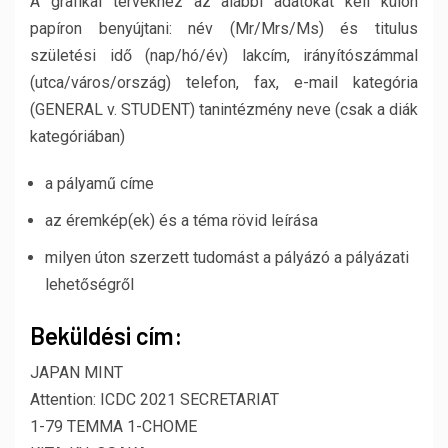
A grafikai tervekhez az alábbi adatokat kell külön
papíron benyújtani: név (Mr/Mrs/Ms) és titulus
születési idő (nap/hó/év) lakcím, irányítószámmal
(utca/város/ország) telefon, fax, e-mail kategória
(GENERAL v. STUDENT) tanintézmény neve (csak a diák
kategóriában)
a pályamű címe
az éremkép(ek) és a téma rövid leírása
milyen úton szerzett tudomást a pályázó a pályázati
lehetőségről
Beküldési cím:
JAPAN MINT
Attention: ICDC 2021 SECRETARIAT
1-79 TEMMA 1-CHOME