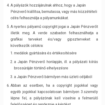
A pályázók hozzájárulnak ahhoz, hogy a Japán
Pénzverő kiállítsa, bemutassa, vagy más közzétételi
célra felhasználja a pályamunkáikat.
A nyertes pályamű copyright jogai a Japán Pénzverőt
illetik meg. A verde szabadon felhasználhatja a
grafikai terveket és/vagy gipszterveket a
következők célokra:
medálok gyártására és értékesítésére
a Japán Pénzverő honlapján, ill. a pályázati kiírás
brossúráján történő elhelyezésre
a Japán Pénzverő bármilyen más üzleti céljából
Abban az esetben, ha a copyright jogokkal vagy
egyéb jogokkal kapcsolatosan bármilyen 3.személy
lépne fel, a pályázónak kell viselnie a felmerülő
felelősséget és rendeznie a kérdést