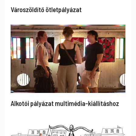
Városzöldítő ötletpályázat
Alkotói pályázat multimédia-kiállításhoz