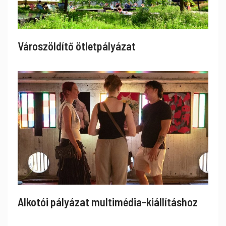
Városzöldítő ötletpályázat
Alkotói pályázat multimédia-kiállításhoz