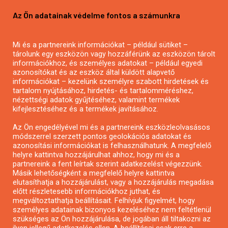
Pályázatírás vállalkozásoknak
Az Ön adatainak védelme fontos a számunkra
Mezőgazdasági pályázatírás
Pályázatírás magánszemélyeknek
Mi és a partnereink információkat – például sütiket –
Pályázatírás civil szervezeteknek
tárolunk egy eszközön vagy hozzáférünk az eszközön tárolt
Pályázatírás önkormányzatoknak
információkhoz, és személyes adatokat – például egyedi
azonosítókat és az eszköz által küldött alapvető
Pályázatfigyelés
információkat – kezelünk személyre szabott hirdetések és
Specifikus pályázatfigyelés vagy hírlevél
tartalom nyújtásához, hirdetés- és tartalomméréshez,
nézettségi adatok gyűjtéséhez, valamint termékek
kifejlesztéséhez és a termékek javításához.
PÁLYÁZATFIGYELŐ
Az Ön engedélyével mi és a partnereink eszközleolvasásos
módszerrel szerzett pontos geolokációs adatokat és
azonosítási információkat is felhasználhatunk. A megfelelő
helyre kattintva hozzájárulhat ahhoz, hogy mi és a
Pályázatok magánszemélyeknek
partnereink a fent leírtak szerint adatkezelést végezzünk.
Pályázatok civil szervezeteknek
Másik lehetőségként a megfelelő helyre kattintva
elutasíthatja a hozzájárulást, vagy a hozzájárulás megadása
Pályázatok vállalkozásoknak
előtt részletesebb információkhoz juthat, és
Önkormányzati pályázatok
megváltoztathatja beállításait. Felhívjuk figyelmét, hogy
személyes adatainak bizonyos kezeléséhez nem feltétlenül
Mezőgazdasági pályázatok
szükséges az Ön hozzájárulása, de jogában áll tiltakozni az
Falusi turizmus pályázatok