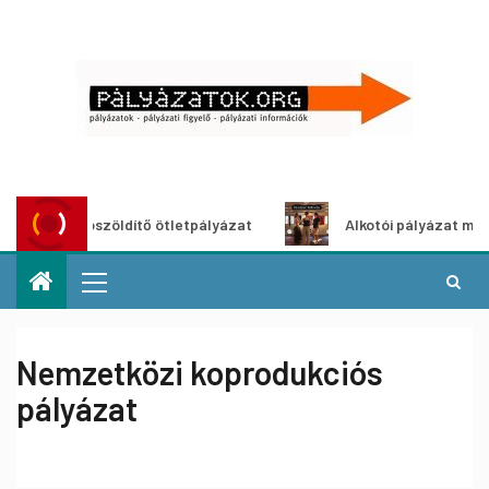
Városzöldítő ötletpályázat
Alkotói pályázat multimédia
Nemzetközi koprodukciós
pályázat