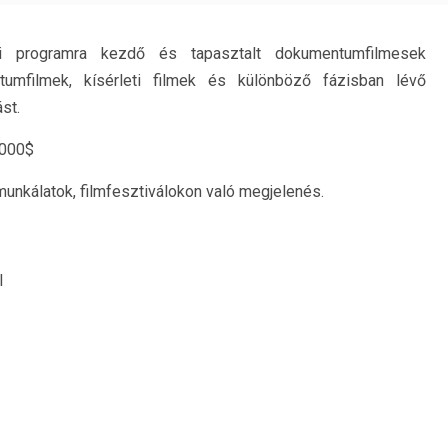
si programra kezdő és tapasztalt dokumentumfilmesek
tumfilmek, kísérleti filmek és különböző fázisban lévő
st.
000$
munkálatok, filmfesztiválokon való megjelenés.
l