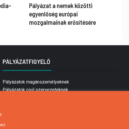
édia-
Pályázat a nemek közötti
egyenlőség európai
mozgalmainak erősítésére
PÁLYÁZATFIGYELŐ
Pályázatok magánszemélyeknek
Pályázatok civil szervezeteknek
Pályázatok vállalkozásoknak
Önkormányzati pályázatok
Mezőgazdasági pályázatok
s
Falusi turizmus pályázatok
hez
Napelem pályázatok