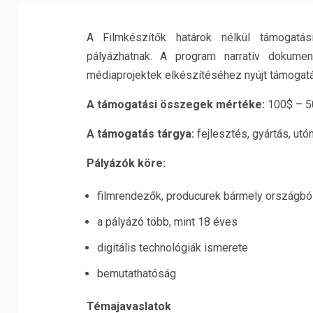
A Filmkészítők határok nélkül támogatá
pályázhatnak. A program narratív dokumen
médiaprojektek elkészítéséhez nyújt támogatá
A támogatási összegek mértéke:
100$ – 5
A támogatás tárgya:
fejlesztés, gyártás, utó
Pályázók köre:
filmrendezők, producurek bármely országbó
a pályázó több, mint 18 éves
digitális technológiák ismerete
bemutathatóság
Témajavaslatok