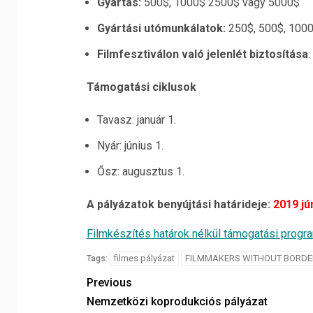
Gyártás:
500$, 1000$ 2500$ vagy 5000$
Gyártási utómunkálatok:
250$, 500$, 100
Filmfesztiválon való jelenlét biztosítása
:
Támogatási ciklusok
Tavasz: január 1.
Nyár: június 1.
Ősz: augusztus 1.
A pályázatok benyújtási határideje:
2019 jú
Filmkészítés határok nélkül támogatási progr
filmes pályázat
FILMMAKERS WITHOUT BORDE
Tags:
Previous
Nemzetközi koprodukciós pályázat