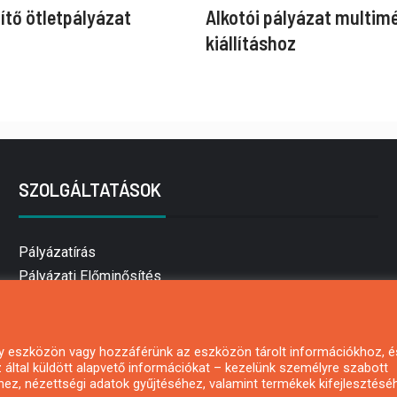
ítő ötletpályázat
Alkotói pályázat multim
kiállításhoz
SZOLGÁLTATÁSOK
Pályázatírás
Pályázati Előminősítés
Pályázati tanácsadás
Pályázatírás vállalkozásoknak
Mezőgazdasági pályázatírás
 egy eszközön vagy hozzáférünk az eszközön tárolt információkhoz, é
által küldött alapvető információkat – kezelünk személyre szabott
Pályázatírás magánszemélyeknek
hez, nézettségi adatok gyűjtéséhez, valamint termékek kifejlesztésé
Pályázatírás civil szervezeteknek