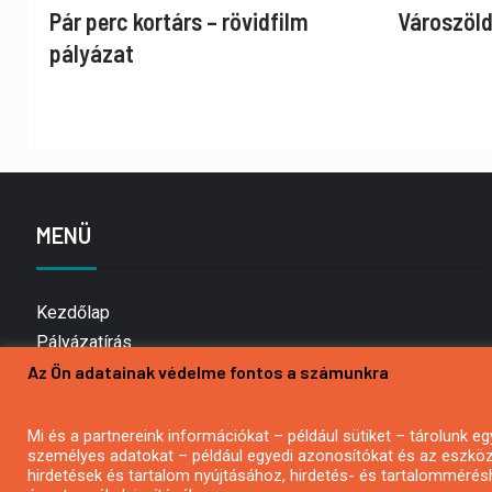
Pár perc kortárs – rövidfilm
Városzöld
pályázat
MENÜ
Kezdőlap
Pályázatírás
Az Ön adatainak védelme fontos a számunkra
Bemutatkozás
Médiaajánlat
Hírlevél feliratkozás
Mi és a partnereink információkat – például sütiket – tárolunk
személyes adatokat – például egyedi azonosítókat és az eszköz 
Impresszum
hirdetések és tartalom nyújtásához, hirdetés- és tartalommérés
Kapcsolat