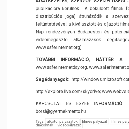
ADATKEZELÉS, SZERZŐI- SZEMÉLYISÉGI 
publikációra kerülnek. A beküldött filmek f
disztribúciós joga) átruházódik a szer
feltüntetésével, a kiválasztott és díjazott fi
Nap rendezvényen Budapesten és potenciál
videómegosztó alkalmazások segítségé
www.saferinternet.org).
TOVÁBBI INFORMÁCIÓ, HÁTTÉR A
www.saferinternetday.org, www.saferinternet.
Segédanyagok:
http://windows.microsoft.c
http://explore.live.com/skydrive; www.webvel
KAPCSOLAT ÉS EGYÉB
INFORMÁCIÓ:
Bo
borsi@gyermekmento.hu
alkotói pályázatok
filmes pályázat
filmes pál
Tags:
diákoknak
videópályázat