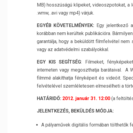
MB) hosszúságú klipeket, videoszpotokat, a l
.wmw, .avi vagy mp4) várjuk.
EGYÉB KÖVETELMÉNYEK:
Egy jelentkező ak
korábban nem kerültek publikációra. Bármilyen
garantálja, hogy a beküldött filmfelvétel nem
vagy az adatvédelmi szabályokkal.
EGY KIS SEGÍTSÉG
: Filmeket, fényképek
interneten vagy megoszthatja barátaival. A
filmmé alakíthatja fényképeit és videóit. Spe
felvételével szemléletesen elmesélheti a tört
HATÁRIDŐ:
2012. január 31. 12:00
(a feltölt
JELENTKEZÉS, BEKÜLDÉS MÓDJA:
A pályaművek digitális formában tölthetők f