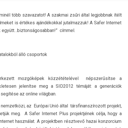
minél több szavazatot! A szakmai zsűri által legjobbnak ítélt
lmeket is értékes ajándékokkal jutalmazzuk! A Safer Internet
k együtt…biztonságosabban!” címmel.
atalokból álló csoportok
érkezett mozgóképek közzétételével népszerűsítse a
kletesen jelenítse meg a SID2012 témáját: a generációk
segítése az online világban.
nemzetközi, az Európai Unió által társfinanszírozott projekt,
etjük meg. A Safer Internet Plus projektjének célja, hogy a
nternet használat. A projektben résztvevő hazai konzorcium