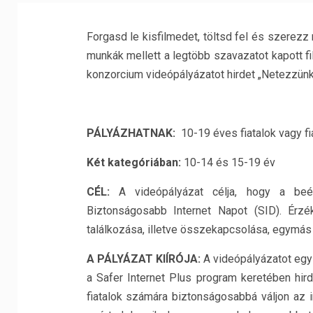
Forgasd le kisfilmedet, töltsd fel és szerezz 
munkák mellett a legtöbb szavazatot kapott fi
konzorcium videópályázatot hirdet „Netezzün
PÁLYÁZHATNAK:
10-19 éves fiatalok vagy fi
Két kategóriában:
10-14 és 15-19 év
CÉL:
A videópályázat célja, hogy a be
Biztonságosabb Internet Napot (SID). Érzé
találkozása, illetve összekapcsolása, egymás 
A PÁLYÁZAT KIÍRÓJA:
A videópályázatot egy 
a Safer Internet Plus program keretében hird
fiatalok számára biztonságosabbá váljon az i