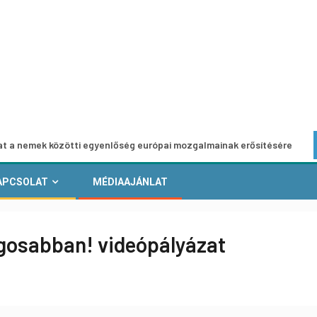
özötti egyenlőség európai mozgalmainak erősítésére
Euró
APCSOLAT
MÉDIAAJÁNLAT
gosabban! videópályázat