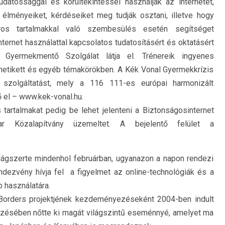
datossággal és körültekintéssel használják az internetet,
élményeiket, kérdéseiket meg tudják osztani, illetve hogy
káros tartalmakkal való szembesülés esetén segítséget
rnet használattal kapcsolatos tudatosításért és oktatásért
Gyermekmentő Szolgálat látja el. Trénereik ingyenes
 netikett és egyéb témakörökben. A Kék Vonal Gyermekkrízis
e szolgáltatást, mely a 116 111-es európai harmonizált
 el – www.kek-vonal.hu.
tartalmakat pedig be lehet jelenteni a Biztonságosinternet
 Közalapítvány üzemeltet. A bejelentő felület a
lágszerte mindenhol februárban, ugyanazon a napon rendezi
ezvény hívja fel a figyelmet az online-technológiák és a
 használatára.
Borders projektjének kezdeményezéseként 2004-ben indult
vezésében nőtte ki magát világszintű eseménnyé, amelyet ma