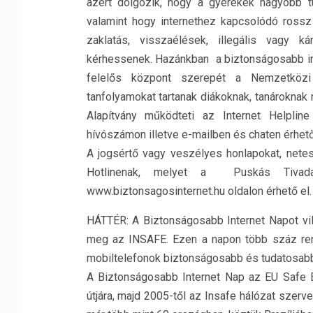
azért dolgozik, hogy a gyerekek nagyobb tu
valamint hogy internethez kapcsolódó rossz 
zaklatás, visszaélések, illegális vagy 
kérhessenek. Hazánkban a biztonságosabb inte
felelős központ szerepét a Nemzetközi 
tanfolyamokat tartanak diákoknak, tanároknak
Alapítvány működteti az Internet Helplin
hívószámon illetve e-mailben és chaten érhető
A jogsértő vagy veszélyes honlapokat, netes 
Hotlinenak, melyet a Puskás Tivadar
www.biztonsagosinternet.hu oldalon érhető el.
HÁTTÉR: A Biztonságosabb Internet Napot vi
meg az INSAFE. Ezen a napon több száz rend
mobiltelefonok biztonságosabb és tudatosabb
A Biztonságosabb Internet Nap az EU Safe 
útjára, majd 2005-től az Insafe hálózat szer