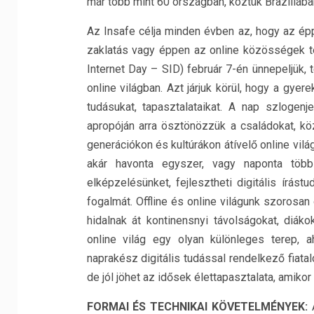
már több mint 60 országban, köztük Brazíliá
Az Insafe célja minden évben az, hogy az épp
zaklatás vagy éppen az online közösségek t
Internet Day – SID) február 7-én ünnepeljük,
online világban. Azt járjuk körül, hogy a gye
tudásukat, tapasztalataikat. A nap szloge
apropóján arra ösztönözzük a családokat, k
generációkon és kultúrákon átívelő online vi
akár havonta egyszer, vagy naponta többs
elképzelésünket, fejlesztheti digitális írás
fogalmát. Offline és online világunk szoros
hidalnak át kontinensnyi távolságokat, diáko
online világ egy olyan különleges terep, 
naprakész digitális tudással rendelkező fiata
de jól jöhet az idősek élettapasztalata, amikor
FORMAI ÉS TECHNIKAI KÖVETELMÉNYEK:
A