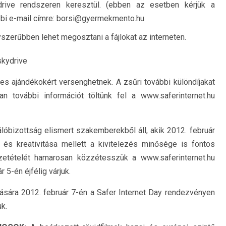
ive rendszeren keresztül. (ebben az esetben kérjük a
ábbi e-mail címre: borsi@gyermekmento.hu
zerűbben lehet megosztani a fájlokat az interneten.
skydrive
es ajándékokért versenghetnek. A zsűri további különdíjakat
n további információt töltünk fel a www.saferinternet.hu
lóbizottság elismert szakemberekből áll, akik 2012. február
és kreativitása mellett a kivitelezés minősége is fontos
zetételét hamarosan közzétesszük a www.saferinternet.hu
5-én éjfélig várjuk.
sára 2012. február 7-én a Safer Internet Day rendezvényen
uk.