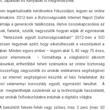
ban, Japánban és Kenyában is megrendeznek.
en legaktuálisabb kérdésekre fókuszáljon, legyen az online
émaköre. 2012-ben a Biztonságosabb Internet Napot (Safer
 témája a generációk találkozása, illetve összekapcsolása az
rekek, fiatalok, szülők, nagyszülők hogyan adják át egymásnak
nje: “Netezzünk együtt…biztonságosabban!” 2012-ben a SID
özösen tegyenek azért, hogy elkerülhessék a veszélyeket a
lágban. Minden egyes ember – legyen akár 5, 40 vagy 75 éves,
zör internetezik – formálhatja a világhálóról alkotott
tudásunkat, érthetőbbé teheti számunkra az online biztonság
an összefügg: nagyszülők és unokák webkamera segítségével
k az internet segítségével készítik el házi feladatukat. Az
ahol valamennyi korosztály együtt, egymástól tanulhat. A
lok megtaníthatják szüleiknek az új technológiák használatát,
 az unokák felfedezőutakra indulnak a digitális világba.
 beküldött fekete-fehér vagy színes, max. 2 perc (max: 50