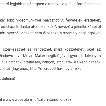
ehető legjobb minőségben elmentve, digitális formátumban (
ár több videómunkával pályázhat. A felvételek eredetiek,
 editálási technika alkalmazható. A nevező a jelentkezésével
 sért szerzői jogokat, nem él vissza a személyiségi jogokkal
et szerkeszthet és rendezhet, majd közzéteheti őket az
 Windows Live Movie Maker segítségével gyorsan látványos
ciális hatások, áttűnések, hangok, stáblisták és képaláírások
énetet. (Ingyenes) http://microsoft.hu/moviemaker
és dátuma)
el a www.webvelem.hu/saferinternet oldalra