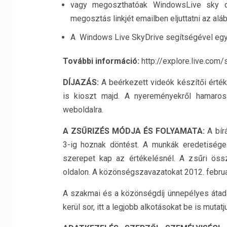
vagy megoszthatóak WindowsLive sky dr
megosztás linkjét emailben eljuttatni az al
A Windows Live SkyDrive segítségével egys
További információ:
http://explore.live.com/
DÍJAZÁS:
A beérkezett videók készítői érték
is kioszt majd. A nyereményekről hamarosa
weboldalra.
A ZSŰRIZÉS MÓDJA ÉS FOLYAMATA:
A bírá
3-ig hoznak döntést. A munkák eredetisége 
szerepet kap az értékelésnél. A zsűri öss
oldalon. A közönségszavazatokat 2012. február 
A szakmai és a közönségdíj ünnepélyes átadá
kerül sor, itt a legjobb alkotásokat be is mutatj