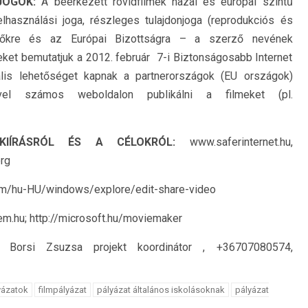
JOGOK:
A beérkezett rövidfilmek hazai és európai szintű
elhasználási joga, részleges tulajdonjoga (reprodukciós és
vezőkre és az Európai Bizottságra – a szerző nevének
lmeket bemutatjuk a 2012. február 7-i Biztonságosabb Internet
is lehetőséget kapnak a partnerországok (EU országok)
vel számos weboldalon publikálni a filmeket (pl.
 KIÍRÁSRÓL ÉS A CÉLOKRÓL:
www.saferinternet.hu,
org
om/hu-HU/windows/explore/edit-share-video
em.hu; http://microsoft.hu/moviemaker
rsi Zsuzsa projekt koordinátor , +36707080574,
yázatok
filmpályázat
pályázat általános iskolásoknak
pályázat