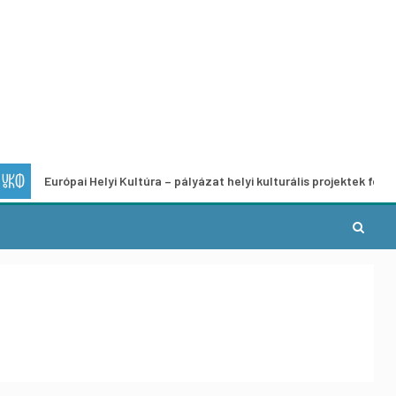
pai Helyi Kultúra – pályázat helyi kulturális projektek fejlesztésére