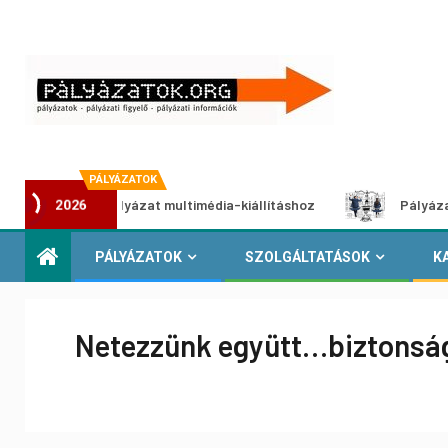
PÁLYÁZATOK
otói pályázat multimédia-kiállításhoz
Pályázat a nemek k
2026
PÁLYÁZATOK
SZOLGÁLTATÁSOK
K
Netezzünk együtt…biztonsá