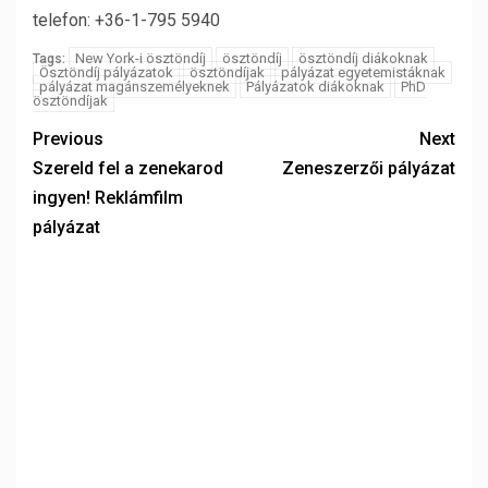
telefon: +36-1-795 5940
New York-i ösztöndíj
ösztöndíj
ösztöndíj diákoknak
Tags:
Ösztöndíj pályázatok
ösztöndíjak
pályázat egyetemistáknak
pályázat magánszemélyeknek
Pályázatok diákoknak
PhD
ösztöndíjak
Previous
Next
Szereld fel a zenekarod
Zeneszerzői pályázat
ingyen! Reklámfilm
pályázat