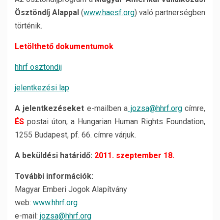
Ösztöndíj Alappal
(
www.haesf.org
) való partnerségben
történik.
Letölthető dokumentumok
hhrf osztondij
jelentkezési lap
A jelentkezéseket
e-mailben a
jozsa@hhrf.org
címre,
ÉS
postai úton, a Hungarian Human Rights Foundation,
1255 Budapest, pf. 66. címre várjuk.
A beküldési határidő:
2011. szeptember 18.
További információk:
Magyar Emberi Jogok Alapítvány
web:
www.hhrf.org
e-mail:
jozsa@hhrf.org