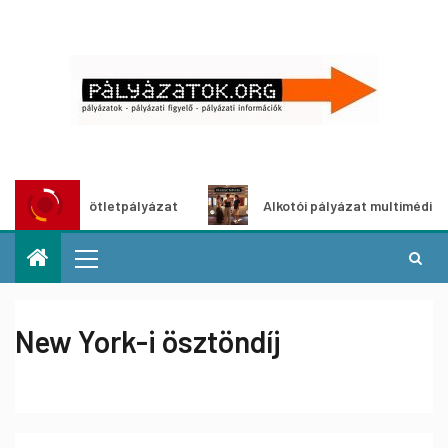
öldítő ötletpályázat
Alkotói pályázat multimédia-kiállítá
New York-i ösztöndíj