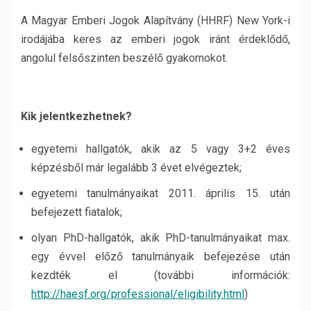
A Magyar Emberi Jogok Alapítvány (HHRF) New York-i
irodájába keres az emberi jogok iránt érdeklődő,
angolul felsőszinten beszélő gyakornokot.
Kik jelentkezhetnek?
egyetemi hallgatók, akik az 5 vagy 3+2 éves
képzésből már legalább 3 évet elvégeztek;
egyetemi tanulmányaikat 2011. április 15. után
befejezett fiatalok;
olyan PhD-hallgatók, akik PhD-tanulmányaikat max.
egy évvel előző tanulmányaik befejezése után
kezdték el (további információk:
http://haesf.org/professional/eligibility.html
)