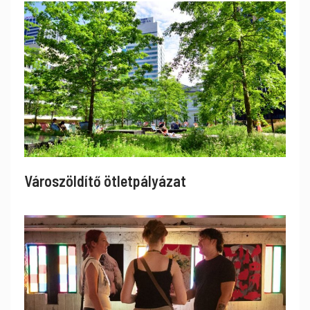
Városzöldítő ötletpályázat