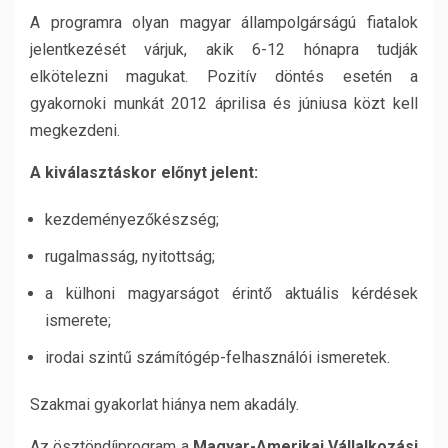
A programra olyan magyar állampolgárságú fiatalok
jelentkezését várjuk, akik 6-12 hónapra tudják
elkötelezni magukat. Pozitív döntés esetén a
gyakornoki munkát 2012 áprilisa és júniusa közt kell
megkezdeni.
A kiválasztáskor előnyt jelent:
kezdeményezőkészség;
rugalmasság, nyitottság;
a külhoni magyarságot érintő aktuális kérdések
ismerete;
irodai szintű számítógép-felhasználói ismeretek.
Szakmai gyakorlat hiánya nem akadály.
Az ösztöndíjprogram a
Magyar-Amerikai Vállalkozási