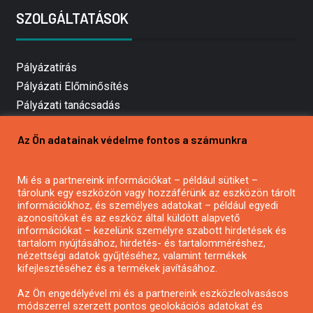
SZOLGÁLTATÁSOK
Pályázatírás
Pályázati Előminősítés
Pályázati tanácsadás
Pályázatírás vállalkozásoknak
Az Ön adatainak védelme fontos a számunkra
Mezőgazdasági pályázatírás
Pályázatírás magánszemélyeknek
Mi és a partnereink információkat – például sütiket –
Pályázatírás civil szervezeteknek
tárolunk egy eszközön vagy hozzáférünk az eszközön tárolt
Pályázatírás önkormányzatoknak
információkhoz, és személyes adatokat – például egyedi
azonosítókat és az eszköz által küldött alapvető
Pályázatfigyelés
információkat – kezelünk személyre szabott hirdetések és
Specifikus pályázatfigyelés vagy hírlevél
tartalom nyújtásához, hirdetés- és tartalomméréshez,
nézettségi adatok gyűjtéséhez, valamint termékek
kifejlesztéséhez és a termékek javításához.
PÁLYÁZATFIGYELŐ
Az Ön engedélyével mi és a partnereink eszközleolvasásos
módszerrel szerzett pontos geolokációs adatokat és