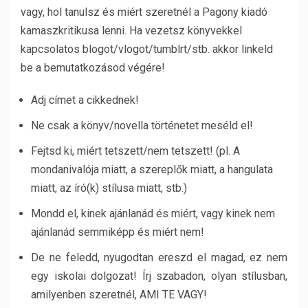
vagy, hol tanulsz és miért szeretnél a Pagony kiadó
kamaszkritikusa lenni. Ha vezetsz könyvekkel
kapcsolatos blogot/vlogot/tumblrt/stb. akkor linkeld
be a bemutatkozásod végére!
Adj címet a cikkednek!
Ne csak a könyv/novella történetet meséld el!
Fejtsd ki, miért tetszett/nem tetszett! (pl. A
mondanivalója miatt, a szereplők miatt, a hangulata
miatt, az író(k) stílusa miatt, stb.)
Mondd el, kinek ajánlanád és miért, vagy kinek nem
ajánlanád semmiképp és miért nem!
De ne feledd, nyugodtan ereszd el magad, ez nem
egy iskolai dolgozat! Írj szabadon, olyan stílusban,
amilyenben szeretnél, AMI TE VAGY!