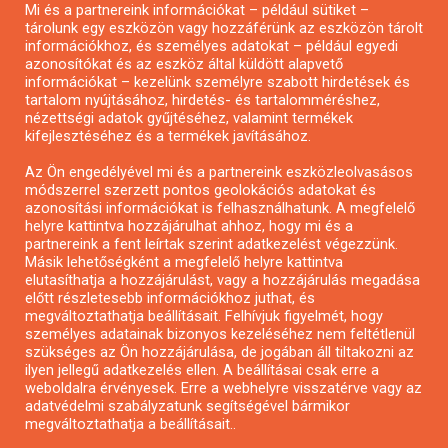
Mi és a partnereink információkat – például sütiket –
Pályázatírás civil szervezeteknek
tárolunk egy eszközön vagy hozzáférünk az eszközön tárolt
Pályázatírás önkormányzatoknak
információkhoz, és személyes adatokat – például egyedi
azonosítókat és az eszköz által küldött alapvető
Pályázatfigyelés
információkat – kezelünk személyre szabott hirdetések és
Specifikus pályázatfigyelés vagy hírlevél
tartalom nyújtásához, hirdetés- és tartalomméréshez,
nézettségi adatok gyűjtéséhez, valamint termékek
kifejlesztéséhez és a termékek javításához.
PÁLYÁZATFIGYELŐ
Az Ön engedélyével mi és a partnereink eszközleolvasásos
módszerrel szerzett pontos geolokációs adatokat és
azonosítási információkat is felhasználhatunk. A megfelelő
helyre kattintva hozzájárulhat ahhoz, hogy mi és a
Pályázatok magánszemélyeknek
partnereink a fent leírtak szerint adatkezelést végezzünk.
Pályázatok civil szervezeteknek
Másik lehetőségként a megfelelő helyre kattintva
elutasíthatja a hozzájárulást, vagy a hozzájárulás megadása
Pályázatok vállalkozásoknak
előtt részletesebb információkhoz juthat, és
Önkormányzati pályázatok
megváltoztathatja beállításait. Felhívjuk figyelmét, hogy
személyes adatainak bizonyos kezeléséhez nem feltétlenül
Mezőgazdasági pályázatok
szükséges az Ön hozzájárulása, de jogában áll tiltakozni az
Falusi turizmus pályázatok
ilyen jellegű adatkezelés ellen. A beállításai csak erre a
weboldalra érvényesek. Erre a webhelyre visszatérve vagy az
Napelem pályázatok
adatvédelmi szabályzatunk segítségével bármikor
GINOP pályázatok
megváltoztathatja a beállításait..