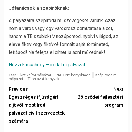
Jótanácsok a szépíróknak:
A pályázatra szépirodalmi szövegeket várunk. Azaz
nem a város vagy egy városrész bemutatása a cél,
hanem a TE szubjektív nézőpontod, nyelvi világod, az
eleve fiktív vagy fiktívvé formált saját történeted,
leírásod! Ne felejts el címet is adni művednek!
Nézzük máshogy – irodalmi pályázat
kritikaírói pályázat
PAGONY könyvkiadó
szépirodalmi
Tags:
pályázat
Tilos az Á könyvek
Previous
Next
Egészséges ifjúságért –
Bölcsődei fejlesztési
a jövőt most írod –
program
pályázat civil szervezetek
számára