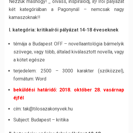
Nézzük máshogy! _ olvass, inspirálódj, írj! Írói pályázat
két kategóriában a Pagonynál – nemcsak nagy
kamaszoknak!!
I. kategória: kritikaírói pályázat 14-18 éveseknek
témája a Budapest OFF – novellaantológia bármelyik
szövege, vagy több, általad kiválasztott novella, vagy
a kötet egésze
terjedelem: 2500 – 3000 karakter (szóközzel),
formátum: Word
beküldési határidő: 2018. október 28. vasárnap
éjfél
cím: tak@tilosazakonyvek.hu
Subject: Budapest – kritika