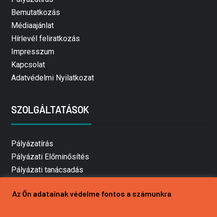
Bemutatkozás
Médiaajánlat
Hírlevél feliratkozás
Impresszum
Kapcsolat
Adatvédelmi Nyilatkozat
SZOLGÁLTATÁSOK
Pályázatírás
Pályázati Előminősítés
Pályázati tanácsadás
Pályázatírás vállalkozásoknak
Az Ön adatainak védelme fontos a számunkra
Mezőgazdasági pályázatírás
Pályázatírás magánszemélyeknek