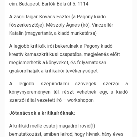
cím: Budapest, Bartók Béla út 5. 1114
A zsűri tagjai: Kovács Eszter (a Pagony kiadó
főszerkesztője), Mészöly Ágnes (író), Vinczellér
Katalin (magyartanár, a kiadó munkatársa)
A legjobb kritikák írói bekerülnek a Pagony kiadó
kreatív kamaszkritikusi csapatába, megjelenés előtt
megismerhetik a könyveket, és folyamatosan
gyakorolhatják a kritikaírói tevékenységet.
A legjobb szépirodalmi szövegek szerzői a
könyvnyereményen túl, részt vehetnek egy, a kiadó
szerzői által vezetett író – workshopon.
Jótanácsok a kritikaíróknak:
A kritikád mellé csatolj magadról rövid(!)
bemutatkozást, amiben leírod, hogy hívnak, hány éves