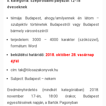
II. kategória: szépirodalmi pályázat 12-18
éveseknek
témája: Budapest, ahogy/amilyennek én látom –
szubjektív történetek Budapestről vagy Budapest
bármely városrészéről
terjedelem: 3000 – 4000 karakter (szóközzel),
formátum: Word
beküldési határidő:
2018. október 28. vasárnap
éjfél
cím: tak@tilosazakonyvek.hu
Subject: Budapest – nekem
Eredményhirdetés (mindkét kategóriában): 2018.
november 17-én, 18:00 órakor, Budapest
egyesítésének napján, a Bartók Pagonyban