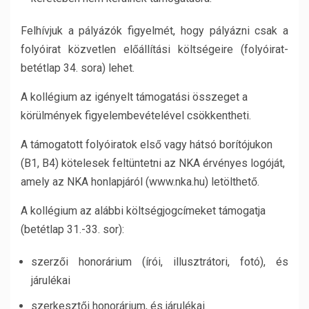
Felhívjuk a pályázók figyelmét, hogy pályázni csak a
folyóirat közvetlen előállítási költségeire (folyóirat-
betétlap 34. sora) lehet.
A kollégium az igényelt támogatási összeget a
körülmények figyelembevételével csökkentheti.
A támogatott folyóiratok első vagy hátsó borítójukon
(B1, B4) kötelesek feltüntetni az NKA érvényes logóját,
amely az NKA honlapjáról (www.nka.hu) letölthető.
A kollégium az alábbi költségjogcímeket támogatja
(betétlap 31.-33. sor):
szerzői honorárium (írói, illusztrátori, fotó), és
járulékai
szerkesztői honorárium, és járulékai