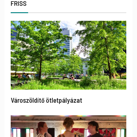
FRISS
Városzöldítő ötletpályázat