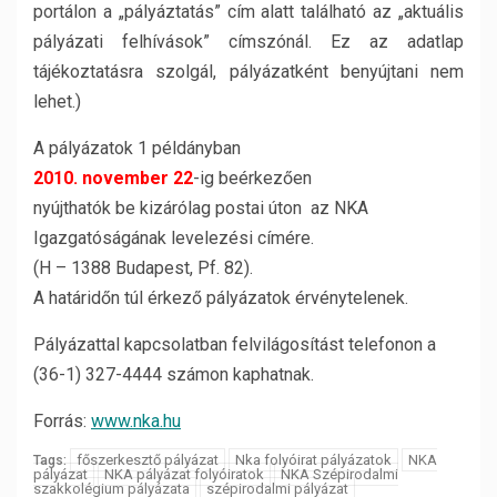
portálon a „pályáztatás” cím alatt található az „aktuális
pályázati felhívások” címszónál. Ez az adatlap
tájékoztatásra szolgál, pályázatként benyújtani nem
lehet.)
A pályázatok 1 példányban
2010. november 22
-ig beérkezően
nyújthatók be kizárólag postai úton az NKA
Igazgatóságának levelezési címére.
(H – 1388 Budapest, Pf. 82).
A határidőn túl érkező pályázatok érvénytelenek.
Pályázattal kapcsolatban felvilágosítást telefonon a
(36-1) 327-4444 számon kaphatnak.
Forrás:
www.nka.hu
főszerkesztő pályázat
Nka folyóirat pályázatok
NKA
Tags:
pályázat
NKA pályázat folyóiratok
NKA Szépirodalmi
szakkolégium pályázata
szépirodalmi pályázat