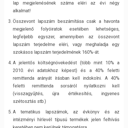
lap megjelenésének száma eléri az évi négy
alkalmat!
Összevont lapszám beszámítása csak a havonta
megjelenő folyóiratok esetében lehetséges,
legfeljebb egyszer, amennyiben az összevont
lapszám terjedelme eléri, vagy meghaladja egy
szokásos lapszám terjedelmének 160%-át.
A jelentős költségnövekedést (több mint 10% a
2010. évi adatokhoz képest) és a 40% feletti
remittenda arányát írásban kell indokolni. A 40%
feletti remittenda sorsáról nyilatkozni kell
(visszagyűjtés, újra értékesítés, ingyenes
szétosztás stb.)
A tematikus lapszámok, az évkönyv és az
intézményi hírlevél típusú termékek jelen felhívás
keretében nem kerülnek támogatásra.