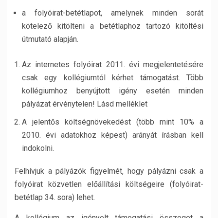
a folyóirat-betétlapot, amelynek minden sorát
kötelező kitölteni a betétlaphoz tartozó kitöltési
útmutató alapján.
Az internetes folyóirat 2011. évi megjelentetésére
csak egy kollégiumtól kérhet támogatást. Több
kollégiumhoz benyújtott igény esetén minden
pályázat érvénytelen! Lásd melléklet
A jelentős költségnövekedést (több mint 10% a
2010. évi adatokhoz képest) arányát írásban kell
indokolni.
Felhívjuk a pályázók figyelmét, hogy pályázni csak a
folyóirat közvetlen előállítási költségeire (folyóirat-
betétlap 34. sora) lehet.
A kollégium az igényelt támogatási összeget a