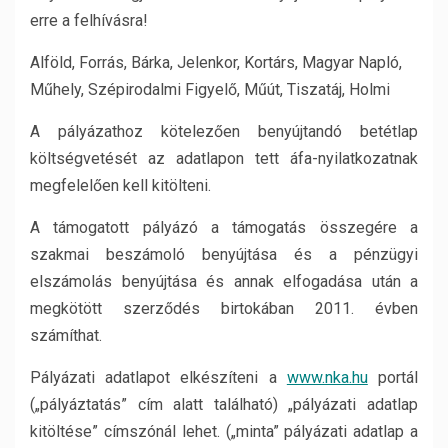
erre a felhívásra!
Alföld, Forrás, Bárka, Jelenkor, Kortárs, Magyar Napló,
Műhely, Szépirodalmi Figyelő, Műút, Tiszatáj, Holmi
A pályázathoz kötelezően benyújtandó betétlap
költségvetését az adatlapon tett áfa-nyilatkozatnak
megfelelően kell kitölteni.
A támogatott pályázó a támogatás összegére a
szakmai beszámoló benyújtása és a pénzügyi
elszámolás benyújtása és annak elfogadása után a
megkötött szerződés birtokában 2011. évben
számíthat.
Pályázati adatlapot elkészíteni a
www.nka.hu
portál
(„pályáztatás” cím alatt található) „pályázati adatlap
kitöltése” címszónál lehet. („minta” pályázati adatlap a