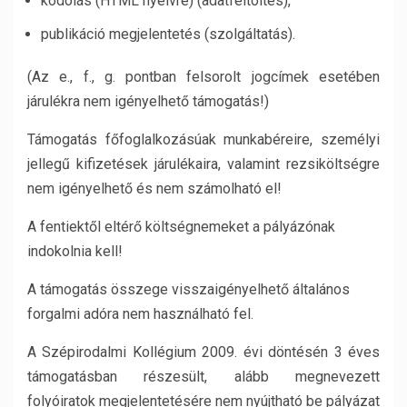
kódolás (HTML nyelvre) (adatfeltöltés),
publikáció megjelentetés (szolgáltatás).
(Az e., f., g. pontban felsorolt jogcímek esetében
járulékra nem igényelhető támogatás!)
Támogatás főfoglalkozásúak munkabéreire, személyi
jellegű kifizetések járulékaira, valamint rezsiköltségre
nem igényelhető és nem számolható el!
A fentiektől eltérő költségnemeket a pályázónak
indokolnia kell!
A támogatás összege visszaigényelhető általános
forgalmi adóra nem használható fel.
A Szépirodalmi Kollégium 2009. évi döntésén 3 éves
támogatásban részesült, alább megnevezett
folyóiratok megjelentetésére nem nyújtható be pályázat