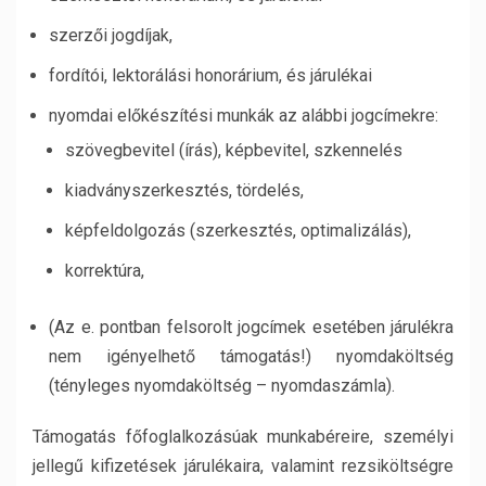
szerzői jogdíjak,
fordítói, lektorálási honorárium, és járulékai
nyomdai előkészítési munkák az alábbi jogcímekre:
szövegbevitel (írás), képbevitel, szkennelés
kiadványszerkesztés, tördelés,
képfeldolgozás (szerkesztés, optimalizálás),
korrektúra,
(Az e. pontban felsorolt jogcímek esetében járulékra
nem igényelhető támogatás!) nyomdaköltség
(tényleges nyomdaköltség – nyomdaszámla).
Támogatás főfoglalkozásúak munkabéreire, személyi
jellegű kifizetések járulékaira, valamint rezsiköltségre