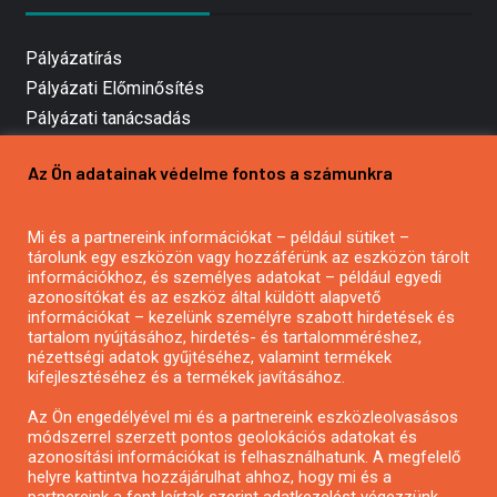
Pályázatírás
Pályázati Előminősítés
Pályázati tanácsadás
Pályázatírás vállalkozásoknak
Az Ön adatainak védelme fontos a számunkra
Mezőgazdasági pályázatírás
Pályázatírás magánszemélyeknek
Mi és a partnereink információkat – például sütiket –
Pályázatírás civil szervezeteknek
tárolunk egy eszközön vagy hozzáférünk az eszközön tárolt
Pályázatírás önkormányzatoknak
információkhoz, és személyes adatokat – például egyedi
azonosítókat és az eszköz által küldött alapvető
Pályázatfigyelés
információkat – kezelünk személyre szabott hirdetések és
Specifikus pályázatfigyelés vagy hírlevél
tartalom nyújtásához, hirdetés- és tartalomméréshez,
nézettségi adatok gyűjtéséhez, valamint termékek
kifejlesztéséhez és a termékek javításához.
PÁLYÁZATFIGYELŐ
Az Ön engedélyével mi és a partnereink eszközleolvasásos
módszerrel szerzett pontos geolokációs adatokat és
azonosítási információkat is felhasználhatunk. A megfelelő
helyre kattintva hozzájárulhat ahhoz, hogy mi és a
Pályázatok magánszemélyeknek