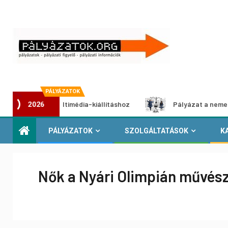
PÁLYÁZATOK
lyázat multimédia-kiállításhoz
Pályázat a nemek közötti 
2026
PÁLYÁZATOK
SZOLGÁLTATÁSOK
K
Nők a Nyári Olimpián művész