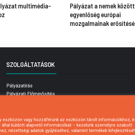
ályázat multimédia-
Pályázat a nemek között
oz
egyenlőség európai
mozgalmainak erősítésé
SZOLGÁLTATÁSOK
Pályázatírás
Pályázati Előminősítés
Pályázati tanácsadás
Pályázatírás vállalkozásoknak
Mezőgazdasági pályázatírás
 egy eszközön vagy hozzáférünk az eszközön tárolt információkhoz, é
által küldött alapvető információkat – kezelünk személyre szabott
Pályázatírás magánszemélyeknek
hez, nézettségi adatok gyűjtéséhez, valamint termékek kifejlesztésé
Pályázatírás civil szervezeteknek