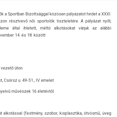
ők a Sportban Bizottsággal közösen pályázatot hirdet a XXXI.
zon résztvevő női sportolók tiszteletére. A pályázat nyílt,
eme által ihletett, méltó alkotásokat várjuk az alábbi
vember 14. és 18. között
 vezető úton.
 Csörsz u. 49-51., IV. emelet
 nyelvű művészek 16 életévtől.
át alkotással (festmény, szobor, kisplasztika, ötvösmű, üveg