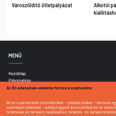
Városzöldítő ötletpályázat
Alkotói p
kiállításh
MENÜ
Kezdőlap
Pályázatírás
Az Ön adatainak védelme fontos a számunkra
Bemutatkozás
Médiaajánlat
Hírlevél feliratkozás
Mi és a partnereink információkat – például sütiket – tárolunk
személyes adatokat – például egyedi azonosítókat és az eszköz 
Impresszum
hirdetések és tartalom nyújtásához, hirdetés- és tartalommérés
Kapcsolat