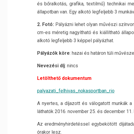
és bőralkotás, grafika, textilmű) technikai 
állapotban van. Egy alkotó legfeljebb 3 munkáv
2. Fotó:
Pályázni lehet olyan művészi színvo
cm-es méretig nagyítható és kiállítható állap
alkotó legfeljebb 3 képpel pályázhat.
Pályázók köre
: hazai és határon túli művésze
Nevezési díj
: nincs
Letölthető dokumentum
palyazati_felhivas_nokasportban_rio
A nyertes, a díjazott és válogatott munkák
láthatók 2016. november 25. és december 11. 
Az eredményhirdetéssel egybekötött díjátad
órakor lesz.