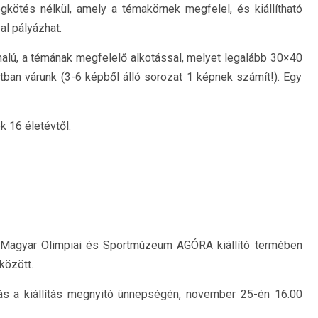
megkötés nélkül, amely a témakörnek megfelel, és kiállítható
al pályázhat.
nalú, a témának megfelelő alkotással, melyet legalább 30×40
otban várunk (3-6 képből álló sorozat 1 képnek számít!). Egy
k 16 életévtől.
 a Magyar Olimpiai és Sportmúzeum AGÓRA kiállító termében
között.
ás a kiállítás megnyitó ünnepségén, november 25-én 16.00