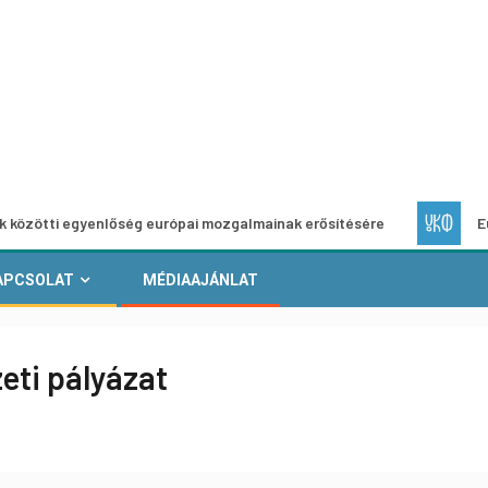
egyenlőség európai mozgalmainak erősítésére
Európai Hely
APCSOLAT
MÉDIAAJÁNLAT
eti pályázat