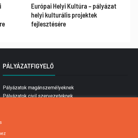
i
Európai Helyi Kultúra – pályázat
helyi kulturális projektek
re
fejlesztésére
PÁLYÁZATFIGYELŐ
Pályázatok magánszemélyeknek
Pályázatok civil szervezeteknek
Pályázatok vállalkozásoknak
Önkormányzati pályázatok
Mezőgazdasági pályázatok
s
Falusi turizmus pályázatok
hez
Napelem pályázatok