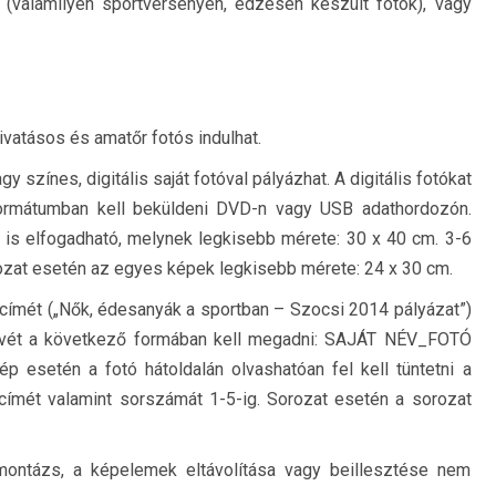
 (valamilyen sportversenyen, edzésen készült fotók), vagy
ivatásos és amatőr fotós indulhat.
y színes, digitális saját fotóval pályázhat. A digitális fotókat
ormátumban kell beküldeni DVD-n vagy USB adathordozón.
is elfogadható, melynek legkisebb mérete: 30 x 40 cm. 3-6
ozat esetén az egyes képek legkisebb mérete: 24 x 30 cm.
t címét („Nők, édesanyák a sportban – Szocsi 2014 pályázat”)
jlnevét a következő formában kell megadni: SAJÁT NÉV_FOTÓ
esetén a fotó hátoldalán olvashatóan fel kell tüntetni a
 címét valamint sorszámát 1-5-ig. Sorozat esetén a sorozat
montázs, a képelemek eltávolítása vagy beillesztése nem