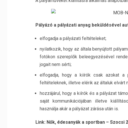
A pályaműveket kiállításra alkalmas állapotban
Pályázó a pályázati anyag beküldésével au
elfogadja a pályázati feltételeket;
nyilatkozik, hogy az általa benyújtott pályamu
fotókon szereplők beleegyezésével rendel
jogait nem sérti;
elfogadja, hogy a kiírók csak azokat a 
feltételeknek, illetve elérik az általuk elvárt
hozzájárul, hogy a kiírók és a pályázat tá
saját kommunikációjában illetve kiállít
használja akár a pályázat zárása után is.
Link:
Nők, édesanyák a sportban – Szocsi 