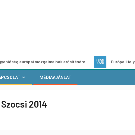
rópai mozgalmainak erősítésére
Európai Helyi Kultúra – pá
APCSOLAT
MÉDIAAJÁNLAT
 Szocsi 2014