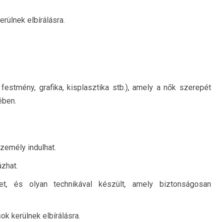
rülnek elbírálásra.
estmény, grafika, kisplasztika stb.), amely a nők szerepét
ében.
zemély indulhat.
ázhat.
, és olyan technikával készült, amely biztonságosan
ok kerülnek elbírálásra.