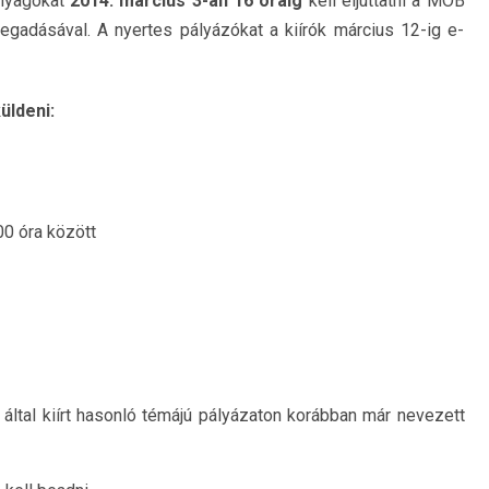
anyagokat
2014. március 3-án 16 óráig
kell eljuttatni a MOB
egadásával. A nyertes pályázókat a kiírók március 12-ig e-
üldeni:
0 óra között
tal kiírt hasonló témájú pályázaton korábban már nevezett