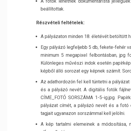
A fotók lehetnek dokumentarista jellegűek
beállítottak.
Részvételi feltételek:
A pályázaton minden 18. életévét betöltött h
Egy pályázó legfeljebb 5 db, fekete-fehér vag
minimum 5 megapixel felbontásban, jpg f
Különleges művészi indok esetén papírkép 
képből álló sorozat egy képnek számít. Sor
Az adathordozón fel kell tüntetni a pályáza
és a pályázó nevét. A digitális fotók fá
CÍME_FOTÓ SORSZÁMA 1-5-ig.jpg. Papírkép 
pályázat címét, a pályázó nevét és a fotó
tagjait ugyanazon sorszámmal kell jelölni.
A kép tartalmi elemeinek a módosítása, 