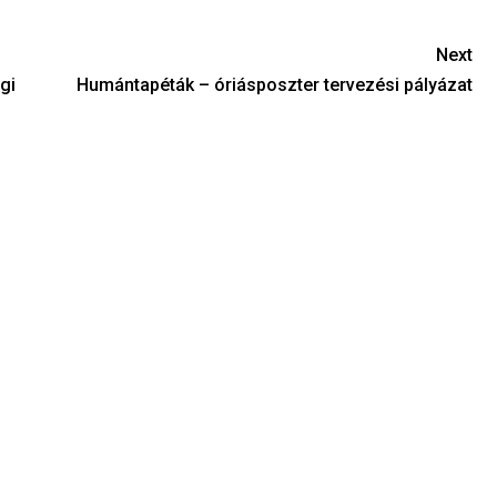
Next
gi
Humántapéták – óriásposzter tervezési pályázat