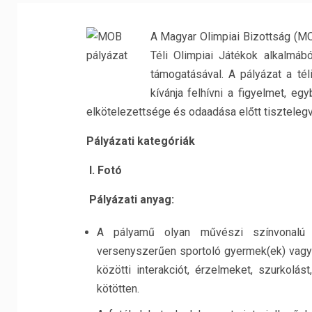
A Magyar Olimpiai Bizottság (M
Téli Olimpiai Játékok alkalmáb
támogatásával. A pályázat a tél
kívánja felhívni a figyelmet, e
elkötelezettsége és odaadása előtt tisztelegv
Pályázati kategóriák
I. Fotó
Pályázati anyag:
A pályamű olyan művészi színvonalú
versenyszerűen sportoló gyermek(ek) vagy f
közötti interakciót, érzelmeket, szurkolás
kötötten.