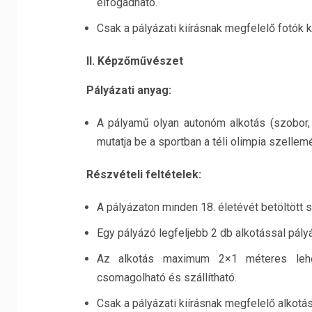
elfogadható.
Csak a pályázati kiírásnak megfelelő fotók ke
II. Képzőművészet
Pályázati anyag:
A pályamű olyan autonóm alkotás (szobor, f
mutatja be a sportban a téli olimpia szellem
Részvételi feltételek:
A pályázaton minden 18. életévét betöltött s
Egy pályázó legfeljebb 2 db alkotással pály
Az alkotás maximum 2×1 méteres lehet
csomagolható és szállítható.
Csak a pályázati kiírásnak megfelelő alkotás