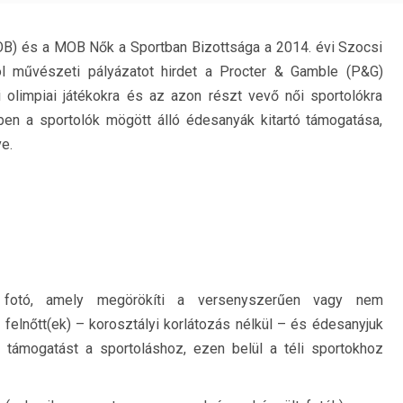
OB) és a MOB Nők a Sportban Bizottsága a 2014. évi Szocsi
ól művészeti pályázatot hirdet a Procter & Gamble (P&G)
i olimpiai játékokra és az azon részt vevő női sportolókra
gyben a sportolók mögött álló édesanyák kitartó támogatása,
e.
 fotó, amely megörökíti a versenyszerűen vagy nem
elnőtt(ek) – korosztályi korlátozás nélkül – és édesanyjuk
t, támogatást a sportoláshoz, ezen belül a téli sportokhoz