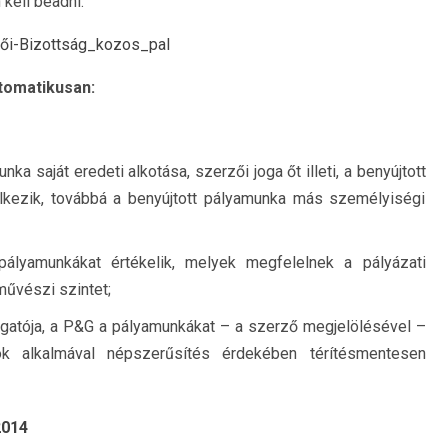
 kell beadni.
tomatikusan:
nka saját eredeti alkotása, szerzői joga őt illeti, a benyújtott
kezik, továbbá a benyújtott pályamunka más személyiségi
pályamunkákat értékelik, melyek megfelelnek a pályázati
 művészi szintet;
mogatója, a P&G a pályamunkákat – a szerző megjelölésével –
ások alkalmával népszerűsítés érdekében térítésmentesen
2014