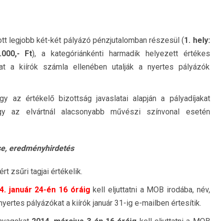
tott legjobb két-két pályázó pénzjutalomban részesül (
1. hely:
.000,- Ft
), a kategóriánkénti harmadik helyezett értékes
at a kiírók számla ellenében utalják a nyertes pályázók
gy az értékelő bizottság javaslatai alapján a pályadíjakat
agy az elvártnál alacsonyabb művészi színvonal esetén
se, eredményhirdetés
t zsűri tagjai értékelik.
4. január 24-én 16 óráig
kell eljuttatni a MOB irodába, név,
rtes pályázókat a kiírók január 31-ig e-mailben értesítik.