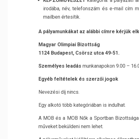
KÉPZŐMŰVÉSZET
kategória: a pályázati 
irodába, név, telefonszám és e-mail cím m
mailben értesítik.
A pályamunkákat az alábbi címre kérjük elk
Magyar Olimpiai Bizottság
1124 Budapest, Csörsz utca 49-51.
Személyes leadás
munkanapokon 9.00 – 16.0
Egyéb feltételek és szerzői jogok
Nevezési díj nincs.
Egy alkotó több kategóriában is indulhat.
A MOB és a MOB Nők a Sportban Bizottsága ál
műveket beküldeni nem lehet.