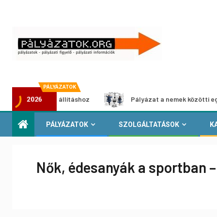
PÁLYÁZATOK
édia-kiállításhoz
Pályázat a nemek közötti egyenlőség eu
2026
PÁLYÁZATOK
SZOLGÁLTATÁSOK
K
Nők, édesanyák a sportban –