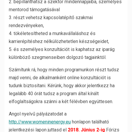
2. bepillanthatsz a szektor mindennapjaiba, személyes
mentorod támogatásával
3. részt vehetsz kapcsolatépítő szakmai
rendezvényeken,
4. tökéletesítheted a munkavállaláshoz és
karrierépítéshez nélkülözhetetlen készségeidet,
5. és személyes konzultációt is kaphatsz az iparág
különböző szegmenseiben dolgozó tagjainktól.
Számítunk rá, hogy minden programunkon részt tudsz
majd venni, de alkalmanként online konzultációt is
tudunk biztosítani. Kérünk, hogy akkor jelentkezz ha
legalább 40 órát tudsz a program által kínált
elfoglaltságokra szánni a két félévben együttesen.
Angol nyelvű pályázatodat a
http://www.womeninenergy.eu
honlapon található
jelentkezési lapon juttasd el
2018. Június 2-ig
Fórizs