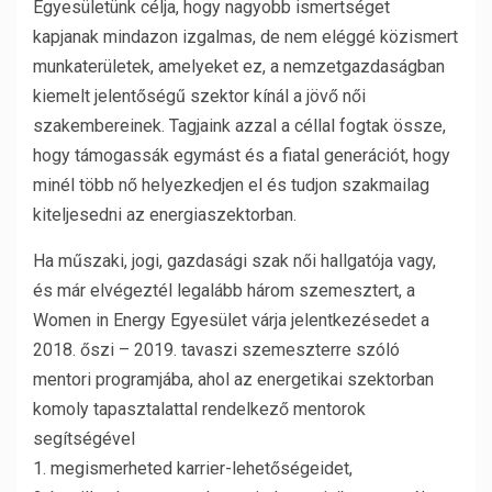
Egyesületünk célja, hogy nagyobb ismertséget
kapjanak mindazon izgalmas, de nem eléggé közismert
munkaterületek, amelyeket ez, a nemzetgazdaságban
kiemelt jelentőségű szektor kínál a jövő női
szakembereinek. Tagjaink azzal a céllal fogtak össze,
hogy támogassák egymást és a fiatal generációt, hogy
minél több nő helyezkedjen el és tudjon szakmailag
kiteljesedni az energiaszektorban.
Ha műszaki, jogi, gazdasági szak női hallgatója vagy,
és már elvégeztél legalább három szemesztert, a
Women in Energy Egyesület várja jelentkezésedet a
2018. őszi – 2019. tavaszi szemeszterre szóló
mentori programjába, ahol az energetikai szektorban
komoly tapasztalattal rendelkező mentorok
segítségével
1. megismerheted karrier-lehetőségeidet,