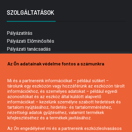
SZOLGÁLTATÁSOK
Pályázatírás
Pályázati Előminősítés
Pályázati tanácsadás
Pályázatírás vállalkozásoknak
Az Ön adatainak védelme fontos a számunkra
Mezőgazdasági pályázatírás
Pályázatírás magánszemélyeknek
Mi és a partnereink információkat – például sütiket –
Pályázatírás civil szervezeteknek
tárolunk egy eszközön vagy hozzáférünk az eszközön tárolt
Pályázatírás önkormányzatoknak
információkhoz, és személyes adatokat – például egyedi
azonosítókat és az eszköz által küldött alapvető
Pályázatfigyelés
információkat – kezelünk személyre szabott hirdetések és
Specifikus pályázatfigyelés vagy hírlevél
tartalom nyújtásához, hirdetés- és tartalomméréshez,
nézettségi adatok gyűjtéséhez, valamint termékek
kifejlesztéséhez és a termékek javításához.
PÁLYÁZATFIGYELŐ
Az Ön engedélyével mi és a partnereink eszközleolvasásos