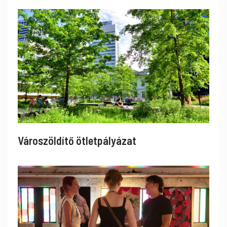
Városzöldítő ötletpályázat