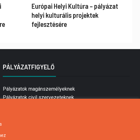
i
Európai Helyi Kultúra – pályázat
helyi kulturális projektek
re
fejlesztésére
PÁLYÁZATFIGYELŐ
Pályázatok magánszemélyeknek
Pályázatok civil szervezeteknek
Pályázatok vállalkozásoknak
Önkormányzati pályázatok
Mezőgazdasági pályázatok
s
Falusi turizmus pályázatok
hez
Napelem pályázatok