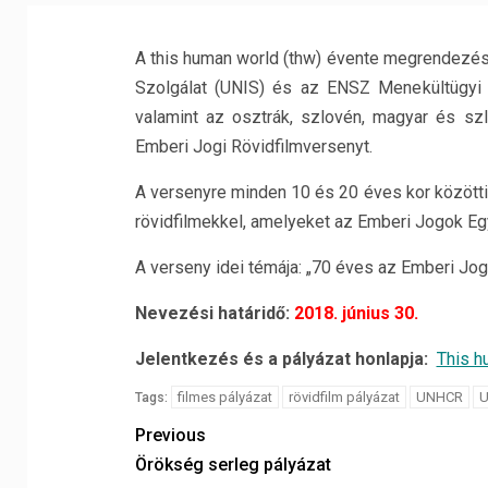
A this human world (thw) évente megrendezésr
Szolgálat (UNIS) és az ENSZ Menekültügyi 
valamint az osztrák, szlovén, magyar és s
Emberi Jogi Rövidfilmversenyt.
A versenyre minden 10 és 20 éves kor közötti 
rövidfilmekkel, amelyeket az Emberi Jogok Egy
A verseny idei témája: „70 éves az Emberi Jogo
Nevezési határidő:
2018. június 30.
Jelentkezés és a pályázat honlapja:
This h
filmes pályázat
rövidfilm pályázat
UNHCR
U
Tags:
Previous
Örökség serleg pályázat