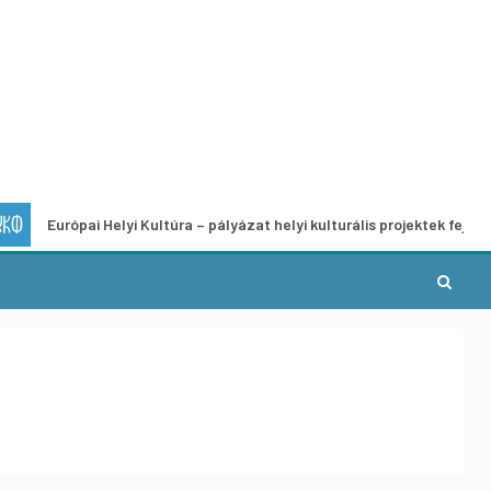
ópai Helyi Kultúra – pályázat helyi kulturális projektek fejlesztésére