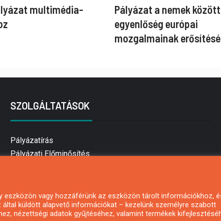
ályázat multimédia-
Pályázat a nemek között
oz
egyenlőség európai
mozgalmainak erősítésé
SZOLGÁLTATÁSOK
Pályázatírás
Pályázati Előminősítés
Pályázati tanácsadás
Pályázatírás vállalkozásoknak
Mezőgazdasági pályázatírás
 egy eszközön vagy hozzáférünk az eszközön tárolt információkhoz, é
által küldött alapvető információkat – kezelünk személyre szabott
Pályázatírás magánszemélyeknek
hez, nézettségi adatok gyűjtéséhez, valamint termékek kifejlesztésé
Pályázatírás civil szervezeteknek