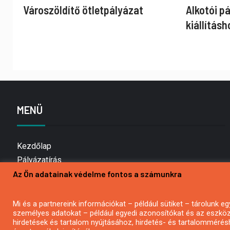
Városzöldítő ötletpályázat
Alkotói p
kiállításh
MENÜ
Kezdőlap
Pályázatírás
Az Ön adatainak védelme fontos a számunkra
Bemutatkozás
Médiaajánlat
Hírlevél feliratkozás
Mi és a partnereink információkat – például sütiket – tárolunk
személyes adatokat – például egyedi azonosítókat és az eszköz 
Impresszum
hirdetések és tartalom nyújtásához, hirdetés- és tartalommérés
Kapcsolat