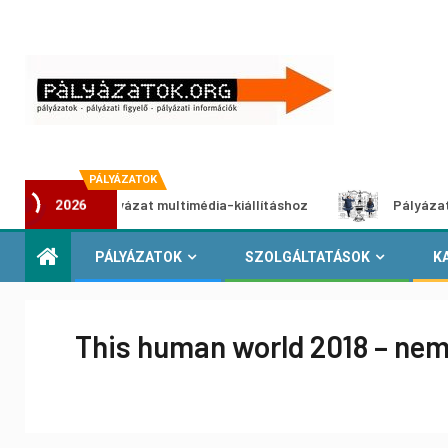
PÁLYÁZATOK
kotói pályázat multimédia-kiállításhoz
Pályázat a nemek 
2026
PÁLYÁZATOK
SZOLGÁLTATÁSOK
K
This human world 2018 – nem