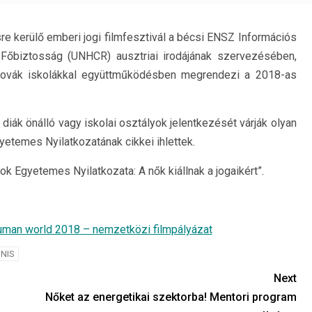
e kerülő emberi jogi filmfesztivál a bécsi ENSZ Információs
Főbiztosság (UNHCR) ausztriai irodájának szervezésében,
zlovák iskolákkal együttműködésben megrendezi a 2018-as
diák önálló vagy iskolai osztályok jelentkezését várják olyan
etemes Nyilatkozatának cikkei ihlettek.
k Egyetemes Nyilatkozata: A nők kiállnak a jogaikért”.
uman world 2018 – nemzetközi filmpályázat
NIS
Next
Nőket az energetikai szektorba! Mentori program