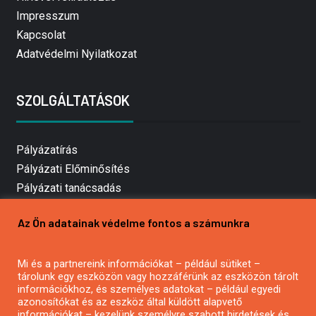
Impresszum
Kapcsolat
Adatvédelmi Nyilatkozat
SZOLGÁLTATÁSOK
Pályázatírás
Pályázati Előminősítés
Pályázati tanácsadás
Pályázatírás vállalkozásoknak
Az Ön adatainak védelme fontos a számunkra
Mezőgazdasági pályázatírás
Pályázatírás magánszemélyeknek
Mi és a partnereink információkat – például sütiket –
Pályázatírás civil szervezeteknek
tárolunk egy eszközön vagy hozzáférünk az eszközön tárolt
Pályázatírás önkormányzatoknak
információkhoz, és személyes adatokat – például egyedi
azonosítókat és az eszköz által küldött alapvető
Pályázatfigyelés
információkat – kezelünk személyre szabott hirdetések és