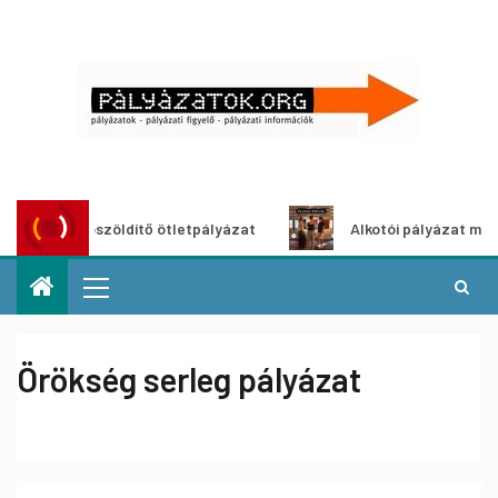
Városzöldítő ötletpályázat
Alkotói pályázat multimédia-
Örökség serleg pályázat