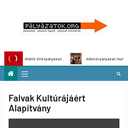
roszöldítő ötletpályázat
Alkotói pályázat multimédia-kiá
Falvak Kultúrájáért
Alapítvány