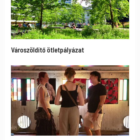
Városzöldítő ötletpályázat