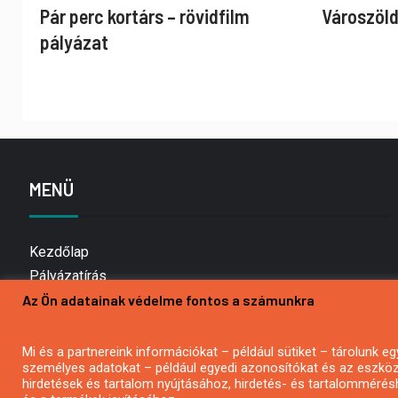
Pár perc kortárs – rövidfilm
Városzöld
pályázat
MENÜ
Kezdőlap
Pályázatírás
Az Ön adatainak védelme fontos a számunkra
Bemutatkozás
Médiaajánlat
Hírlevél feliratkozás
Mi és a partnereink információkat – például sütiket – tárolunk
személyes adatokat – például egyedi azonosítókat és az eszköz 
Impresszum
hirdetések és tartalom nyújtásához, hirdetés- és tartalommérés
Kapcsolat