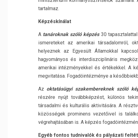
minisztériumi kormánytisztviselők számára.
tartalmaz.
Képzéskínálat
A
tanároknak szóló képzés
30 tapasztalatta
ismereteket az amerikai társadalomról, ok
helyeznek az Egyesült Államokkal kapcsol
hagyományos és interdiszciplináris megköz
amerikai intézményekkel és értékekkel. A ké
megvitatása. Fogadóintézménye a későbbiekbe
Az
oktatásügyi szakembereknek szóló ké
részére nyújt továbbképzést, különös tekin
társadalmi és kulturális aktivitására. A rés
közösségek prominens vezetőivel is találko
végrehajtásában is. A képzés fogadóintézmény
Egyéb fontos tudnivalók és pályázati felté