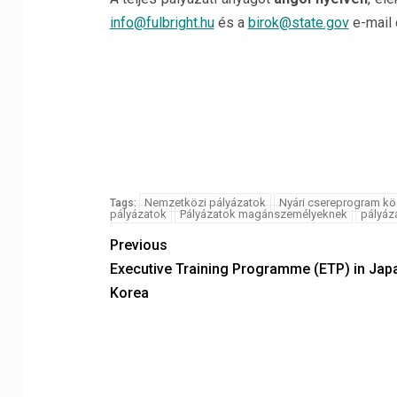
info@fulbright.hu
és a
birok@state.gov
e-mail 
Nemzetközi pályázatok
Nyári csereprogram kö
Tags:
pályázatok
Pályázatok magánszemélyeknek
pályáz
Previous
Executive Training Programme (ETP) in Jap
Korea