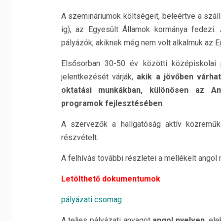
A szemináriumok költségeit, beleértve a szál
ig), az Egyesült Államok kormánya fedezi.
pályázók, akiknek még nem volt alkalmuk az E
Elsősorban 30-50 év közötti középiskola
jelentkezését várják,
akik a jövőben várhat
oktatási munkákban, különösen az Ame
programok fejlesztésében
.
A szervezők a hallgatóság aktív közreműk
részvételt.
A felhívás további részletei a mellékelt angol
Letölthető dokumentumok
pályázati csomag
A teljes pályázati anyagot
angol nyelven
, el