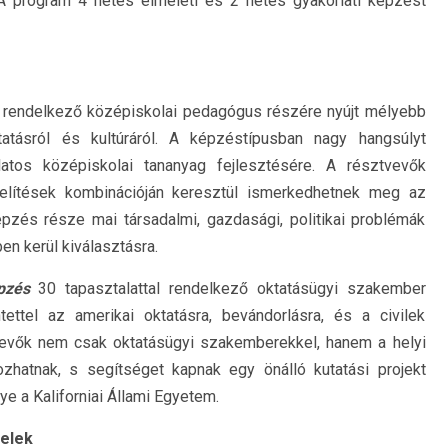
 A program 4 hetes elméleti és 2 hetes gyakorlati képzést
l rendelkező középiskolai pedagógus részére nyújt mélyebb
tatásról és kultúráról. A képzéstípusban nagy hangsúlyt
atos középiskolai tananyag fejlesztésére. A résztvevők
elítések kombinációján keresztül ismerkedhetnek meg az
pzés része mai társadalmi, gazdasági, politikai problémák
n kerül kiválasztásra.
pzés
30 tapasztalattal rendelkező oktatásügyi szakember
tettel az amerikai oktatásra, bevándorlásra, és a civilek
ztvevők nem csak oktatásügyi szakemberekkel, hanem a helyi
zhatnak, s segítséget kapnak egy önálló kutatási projekt
e a Kaliforniai Állami Egyetem.
telek