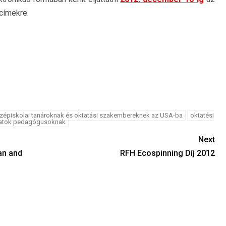
címekre.
zépiskolai tanároknak és oktatási szakembereknek az USA-ba
oktatési
atok pedagógusoknak
Next
an and
RFH Ecospinning Díj 2012