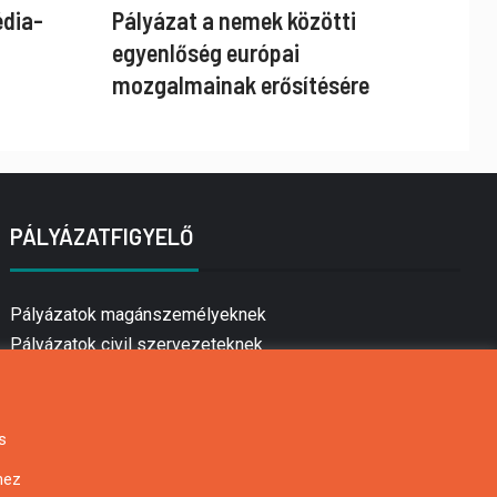
édia-
Pályázat a nemek közötti
egyenlőség európai
mozgalmainak erősítésére
PÁLYÁZATFIGYELŐ
Pályázatok magánszemélyeknek
Pályázatok civil szervezeteknek
Pályázatok vállalkozásoknak
Önkormányzati pályázatok
Mezőgazdasági pályázatok
s
Falusi turizmus pályázatok
hez
Napelem pályázatok