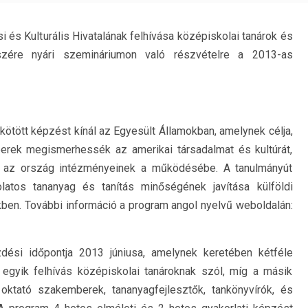
i és Kulturális Hivatalának felhívása középiskolai tanárok és
szére nyári szemináriumon való részvételre a 2013-as
kötött képzést kínál az Egyesült Államokban, amelynek célja,
berek megismerhessék az amerikai társadalmat és kultúrát,
k az ország intézményeinek a működésébe. A tanulmányút
atos tananyag és tanítás minőségének javítása külföldi
en. További információ a program angol nyelvű weboldalán:
dési időpontja 2013 júniusa, amelynek keretében kétféle
egyik felhívás középiskolai tanároknak szól, míg a másik
 oktató szakemberek, tananyagfejlesztők, tankönyvírók, és