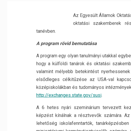
Az Egyesült Államok Oktatás
oktatási szakemberek ré
tanévben.
A program rövid bemutatása
A program egy olyan tanulmányi utakkal egybe
hogy a külföldi tanárok és oktatási szakem
valamint mélyebb betekintést nyerhessene
elsődleges célkitűzése az USA-val kapcsol
középiskolákban és tudományos intézményekb
http://exchanges.state.gov/susi
.
A 6 hetes nyári szeminárium tervezett kez
képzést kínálnak a résztvevők számára. Az 
lehetőség iskolafenntartók, tanárképzésben