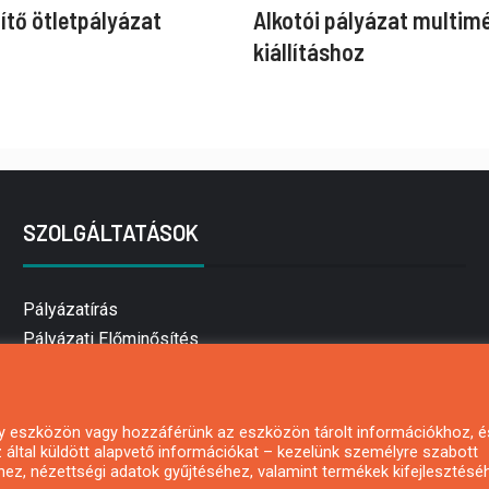
ítő ötletpályázat
Alkotói pályázat multim
kiállításhoz
SZOLGÁLTATÁSOK
Pályázatírás
Pályázati Előminősítés
Pályázati tanácsadás
Pályázatírás vállalkozásoknak
Mezőgazdasági pályázatírás
 egy eszközön vagy hozzáférünk az eszközön tárolt információkhoz, é
által küldött alapvető információkat – kezelünk személyre szabott
Pályázatírás magánszemélyeknek
hez, nézettségi adatok gyűjtéséhez, valamint termékek kifejlesztésé
Pályázatírás civil szervezeteknek