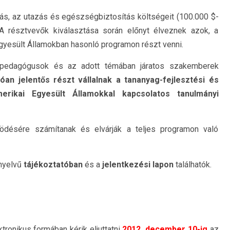
lás, az utazás és egészségbiztosítás költségeit (100.000 $-
 A résztvevők kiválasztása során előnyt élveznek azok, a
gyesült Államokban hasonló programon részt venni.
i pedagógusok és az adott témában járatos szakemberek
óan jelentős részt vállalnak a tananyag-fejlesztési és
rikai Egyesült Államokkal kapcsolatos tanulmányi
ödésére számítanak és elvárják a teljes programon való
 nyelvű
tájékoztatóban
és a
jelentkezési lapon
találhatók.
ektronikus formában kérik eljuttatni
2012. december 10-ig
az