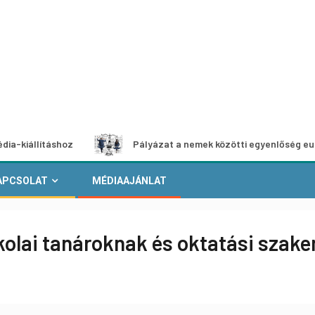
táshoz
Pályázat a nemek közötti egyenlőség európai moz
APCSOLAT
MÉDIAAJÁNLAT
kolai tanároknak és oktatási sza