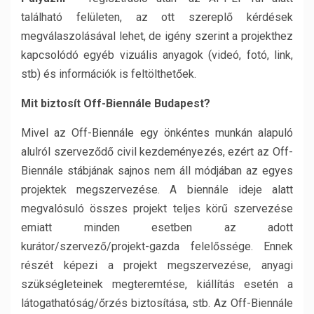
található felületen, az ott szereplő kérdések
megválaszolásával lehet, de igény szerint a projekthez
kapcsolódó egyéb vizuális anyagok (videó, fotó, link,
stb) és információk is feltölthetőek.
Mit biztosít Off-Biennále Budapest?
Mivel az Off-Biennále egy önkéntes munkán alapuló
alulról szerveződő civil kezdeményezés, ezért az Off-
Biennále stábjának sajnos nem áll módjában az egyes
projektek megszervezése. A biennále ideje alatt
megvalósuló összes projekt teljes körű szervezése
emiatt minden esetben az adott
kurátor/szervező/projekt-gazda felelőssége. Ennek
részét képezi a projekt megszervezése, anyagi
szükségleteinek megteremtése, kiállítás esetén a
látogathatóság/őrzés biztosítása, stb. Az Off-Biennále