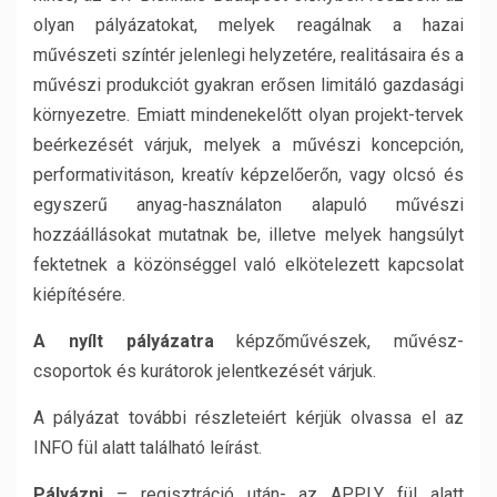
olyan pályázatokat, melyek reagálnak a hazai
művészeti színtér jelenlegi helyzetére, realitásaira és a
művészi produkciót gyakran erősen limitáló gazdasági
környezetre. Emiatt mindenekelőtt olyan projekt-tervek
beérkezését várjuk, melyek a művészi koncepción,
performativitáson, kreatív képzelőerőn, vagy olcsó és
egyszerű anyag-használaton alapuló művészi
hozzáállásokat mutatnak be, illetve melyek hangsúlyt
fektetnek a közönséggel való elkötelezett kapcsolat
kiépítésére.
A nyílt pályázatra
képzőművészek, művész-
csoportok és kurátorok jelentkezését várjuk.
A pályázat további részleteiért kérjük olvassa el az
INFO fül alatt található leírást.
Pályázni
– regisztráció után- az APPLY fül alatt