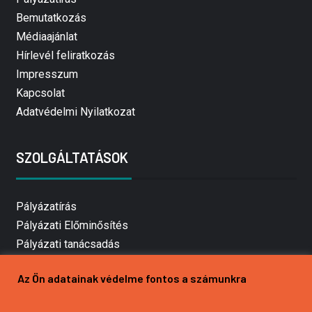
Bemutatkozás
Médiaajánlat
Hírlevél feliratkozás
Impresszum
Kapcsolat
Adatvédelmi Nyilatkozat
SZOLGÁLTATÁSOK
Pályázatírás
Pályázati Előminősítés
Pályázati tanácsadás
Pályázatírás vállalkozásoknak
Az Ön adatainak védelme fontos a számunkra
Mezőgazdasági pályázatírás
Pályázatírás magánszemélyeknek