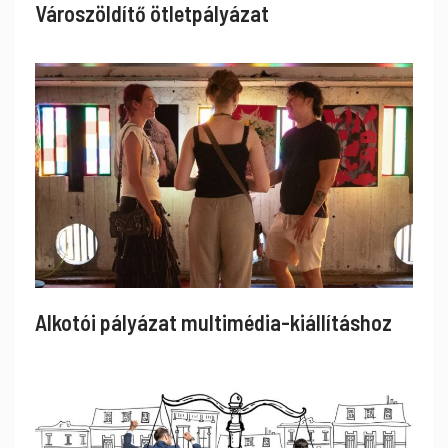
Városzöldítő ötletpályázat
Alkotói pályázat multimédia-kiállításhoz