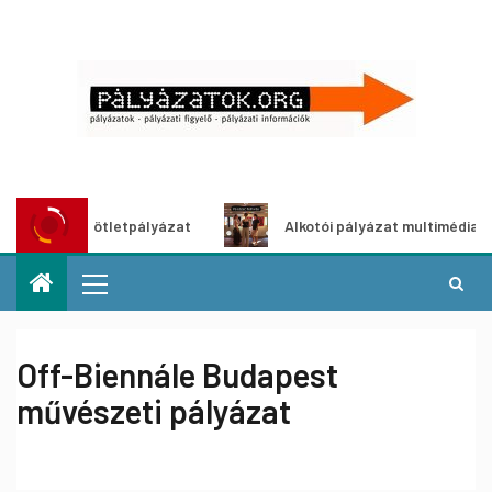
ldítő ötletpályázat
Alkotói pályázat multimédia-kiállítás
Off-Biennále Budapest
művészeti pályázat