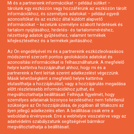
Mi és a partnereink információkat – például sütiket –
Pályázatírás civil szervezeteknek
tárolunk egy eszközön vagy hozzáférünk az eszközön tárolt
Pályázatírás önkormányzatoknak
információkhoz, és személyes adatokat – például egyedi
azonosítókat és az eszköz által küldött alapvető
Pályázatfigyelés
információkat – kezelünk személyre szabott hirdetések és
Specifikus pályázatfigyelés vagy hírlevél
tartalom nyújtásához, hirdetés- és tartalomméréshez,
nézettségi adatok gyűjtéséhez, valamint termékek
kifejlesztéséhez és a termékek javításához.
PÁLYÁZATFIGYELŐ
Az Ön engedélyével mi és a partnereink eszközleolvasásos
módszerrel szerzett pontos geolokációs adatokat és
azonosítási információkat is felhasználhatunk. A megfelelő
helyre kattintva hozzájárulhat ahhoz, hogy mi és a
Pályázatok magánszemélyeknek
partnereink a fent leírtak szerint adatkezelést végezzünk.
Pályázatok civil szervezeteknek
Másik lehetőségként a megfelelő helyre kattintva
elutasíthatja a hozzájárulást, vagy a hozzájárulás megadása
Pályázatok vállalkozásoknak
előtt részletesebb információkhoz juthat, és
Önkormányzati pályázatok
megváltoztathatja beállításait. Felhívjuk figyelmét, hogy
személyes adatainak bizonyos kezeléséhez nem feltétlenül
Mezőgazdasági pályázatok
szükséges az Ön hozzájárulása, de jogában áll tiltakozni az
Falusi turizmus pályázatok
ilyen jellegű adatkezelés ellen. A beállításai csak erre a
weboldalra érvényesek. Erre a webhelyre visszatérve vagy az
Napelem pályázatok
adatvédelmi szabályzatunk segítségével bármikor
GINOP pályázatok
megváltoztathatja a beállításait..