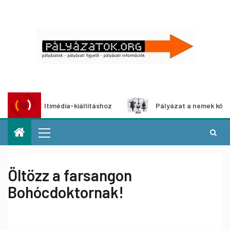
zat multimédia-kiállításhoz
Pályázat a nemek közötti egy
Öltözz a farsangon
Bohócdoktornak!