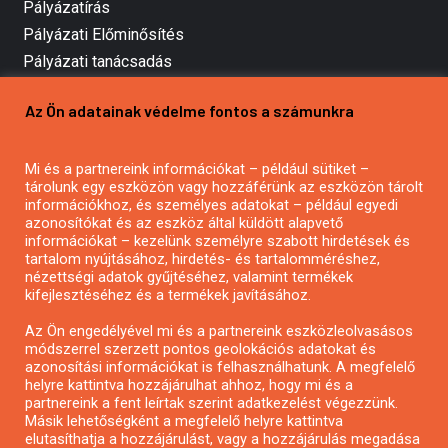
Pályázatírás
Pályázati Előminősítés
Pályázati tanácsadás
Pályázatírás vállalkozásoknak
Az Ön adatainak védelme fontos a számunkra
Mezőgazdasági pályázatírás
Pályázatírás magánszemélyeknek
Mi és a partnereink információkat – például sütiket –
Pályázatírás civil szervezeteknek
tárolunk egy eszközön vagy hozzáférünk az eszközön tárolt
Pályázatírás önkormányzatoknak
információkhoz, és személyes adatokat – például egyedi
azonosítókat és az eszköz által küldött alapvető
Pályázatfigyelés
információkat – kezelünk személyre szabott hirdetések és
Specifikus pályázatfigyelés vagy hírlevél
tartalom nyújtásához, hirdetés- és tartalomméréshez,
nézettségi adatok gyűjtéséhez, valamint termékek
kifejlesztéséhez és a termékek javításához.
PÁLYÁZATFIGYELŐ
Az Ön engedélyével mi és a partnereink eszközleolvasásos
módszerrel szerzett pontos geolokációs adatokat és
azonosítási információkat is felhasználhatunk. A megfelelő
helyre kattintva hozzájárulhat ahhoz, hogy mi és a
Pályázatok magánszemélyeknek
partnereink a fent leírtak szerint adatkezelést végezzünk.
Pályázatok civil szervezeteknek
Másik lehetőségként a megfelelő helyre kattintva
elutasíthatja a hozzájárulást, vagy a hozzájárulás megadása
Pályázatok vállalkozásoknak