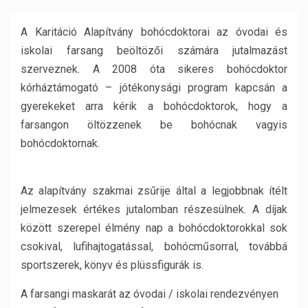
A Karitáció Alapítvány bohócdoktorai az óvodai és
iskolai farsang beöltözői számára jutalmazást
szerveznek. A 2008 óta sikeres bohócdoktor
kórháztámogató – jótékonysági program kapcsán a
gyerekeket arra kérik a bohócdoktorok, hogy a
farsangon öltözzenek be bohócnak vagyis
bohócdoktornak.
Az alapítvány szakmai zsűrije által a legjobbnak ítélt
jelmezesek értékes jutalomban részesülnek. A díjak
között szerepel élmény nap a bohócdoktorokkal sok
csokival, lufihajtogatással, bohócműsorral, továbbá
sportszerek, könyv és plüssfigurák is.
A farsangi maskarát az óvodai / iskolai rendezvényen