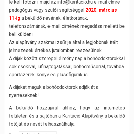
le kell fotózni, majd az info@karitacio.hu e-mail címre
pedagógus vagy szülői segítséggel
2020. március
11-ig
a beküldő nevének, életkorának,
telefonszámának, e-mail címének megadása mellett be
kell küldeni.
Az alapítvány szakmai zsűrije által a legjobbnak ítélt
jelmezesek értékes jutalomban részesülnek.
A díjak között szerepel élmény nap a bohócdoktorokkal
sok csokival, lufihajtogatással, bohócműsorral, továbbá
sportszerek, könyv és plüssfigurák is.
A díjakat maguk a bohócdoktorok adják át a
nyerteseknek!
A beküldő hozzájárul ahhoz, hogy az internetes
felületen és a sajtóban a Karitáció Alapítvány a beküldő
fotóját és nevét felhasználhatja.