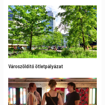
Városzöldítő ötletpályázat