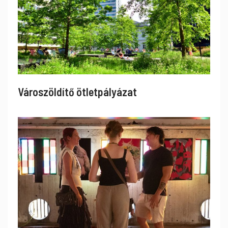
Városzöldítő ötletpályázat