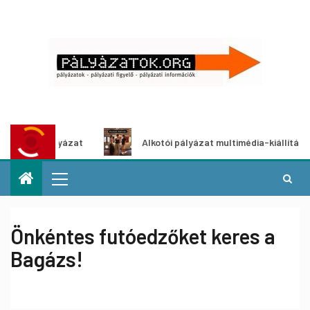
etpályázat
Alkotói pályázat multimédia-kiállításhoz
Önkéntes futóedzőket keres a
Bagázs!