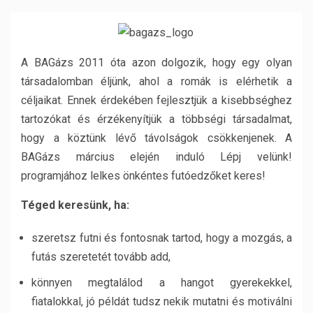
A BAGázs 2011 óta azon dolgozik, hogy egy olyan
társadalomban éljünk, ahol a romák is elérhetik a
céljaikat. Ennek érdekében fejlesztjük a kisebbséghez
tartozókat és érzékenyítjük a többségi társadalmat,
hogy a köztünk lévő távolságok csökkenjenek. A
BAGázs március elején induló Lépj velünk!
programjához lelkes önkéntes futóedzőket keres!
Téged keresünk, ha:
szeretsz futni és fontosnak tartod, hogy a mozgás, a
futás szeretetét tovább add,
könnyen megtalálod a hangot gyerekekkel,
fiatalokkal, jó példát tudsz nekik mutatni és motiválni