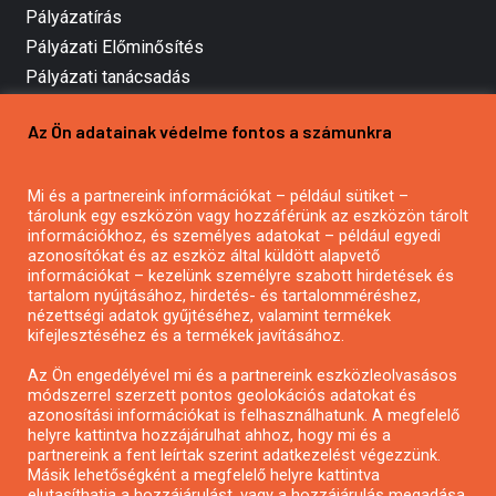
Pályázatírás
Pályázati Előminősítés
Pályázati tanácsadás
Pályázatírás vállalkozásoknak
Az Ön adatainak védelme fontos a számunkra
Mezőgazdasági pályázatírás
Pályázatírás magánszemélyeknek
Mi és a partnereink információkat – például sütiket –
Pályázatírás civil szervezeteknek
tárolunk egy eszközön vagy hozzáférünk az eszközön tárolt
Pályázatírás önkormányzatoknak
információkhoz, és személyes adatokat – például egyedi
azonosítókat és az eszköz által küldött alapvető
Pályázatfigyelés
információkat – kezelünk személyre szabott hirdetések és
Specifikus pályázatfigyelés vagy hírlevél
tartalom nyújtásához, hirdetés- és tartalomméréshez,
nézettségi adatok gyűjtéséhez, valamint termékek
kifejlesztéséhez és a termékek javításához.
PÁLYÁZATFIGYELŐ
Az Ön engedélyével mi és a partnereink eszközleolvasásos
módszerrel szerzett pontos geolokációs adatokat és
azonosítási információkat is felhasználhatunk. A megfelelő
helyre kattintva hozzájárulhat ahhoz, hogy mi és a
Pályázatok magánszemélyeknek
partnereink a fent leírtak szerint adatkezelést végezzünk.
Pályázatok civil szervezeteknek
Másik lehetőségként a megfelelő helyre kattintva
elutasíthatja a hozzájárulást, vagy a hozzájárulás megadása