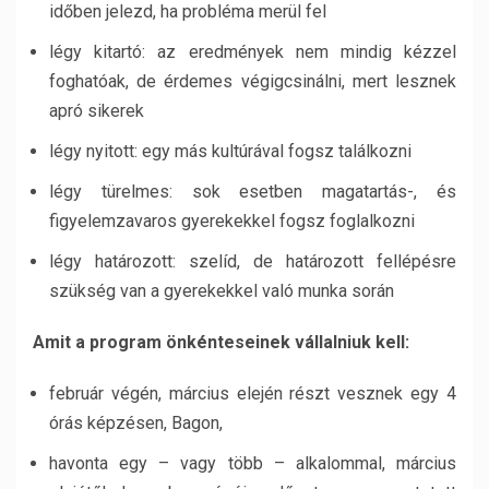
időben jelezd, ha probléma merül fel
légy kitartó: az eredmények nem mindig kézzel
foghatóak, de érdemes végigcsinálni, mert lesznek
apró sikerek
légy nyitott: egy más kultúrával fogsz találkozni
légy türelmes: sok esetben magatartás-, és
figyelemzavaros gyerekekkel fogsz foglalkozni
légy határozott: szelíd, de határozott fellépésre
szükség van a gyerekekkel való munka során
Amit a program önkénteseinek vállalniuk kell:
február végén, március elején részt vesznek egy 4
órás képzésen, Bagon,
havonta egy – vagy több – alkalommal, március