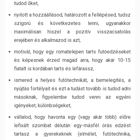
tudod őket,
nyitott a hozzáállásod, határozott a fellépésed, tudsz
szigorú és következetes lenni, ugyanakkor
maximálisan hiszel a pozitív visszacsatolás
erejében és alkalmazod is azt,
motivál, hogy egy romatelepen tarts futóedzéseket
és képesnek érzed magad arra, hogy akár 10-15
fiatalt is kordában tarts és lefárassz,
ismered a helyes futótechnikát, a bemelegítés, a
nyújtás fortélyait és ezt a tudást tovább is tudod adni
másoknak, figyelembe tudod venni az egyéni
igényeket, különbségeket,
vállalod, hogy havonta egy (vagy akár több) előre
lefixált szombat délután egy-másfél órás edzést
tartasz a gyerekeknek (elmélet, futótechnika,