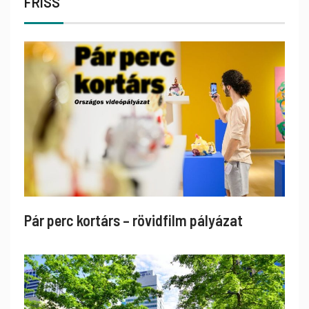
FRISS
Pár perc kortárs – rövidfilm pályázat