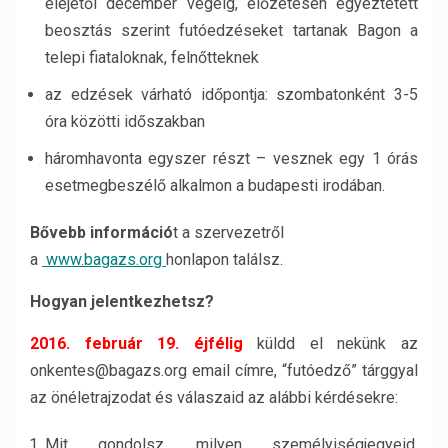
elejétől december végéig, előzetesen egyeztetett
beosztás szerint futóedzéseket tartanak Bagon a
telepi fiataloknak, felnőtteknek
az edzések várható időpontja: szombatonként 3-5
óra közötti időszakban
háromhavonta egyszer részt – vesznek egy 1 órás
esetmegbeszélő alkalmon a budapesti irodában.
Bővebb információ
t a szervezetről
a
www.bagazs.org
honlapon találsz.
Hogyan jelentkezhetsz?
2016. február 19. éjfélig
küldd el nekünk az
onkentes@bagazs.org email címre, “futóedző” tárggyal
az önéletrajzodat és válaszaid az alábbi kérdésekre:
Mit gondolsz, milyen személyiségjegyeid,