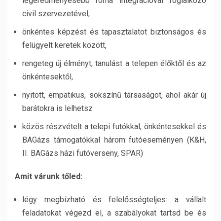
legeredményesebb roma integrációval foglalkozó
civil szervezetével,
önkéntes képzést és tapasztalatot biztonságos és
felügyelt keretek között,
rengeteg új élményt, tanulást a telepen élőktől és az
önkéntesektől,
nyitott, empatikus, sokszínű társaságot, ahol akár új
barátokra is lelhetsz
közös részvételt a telepi futókkal, önkéntesekkel és
BAGázs támogatókkal három futóeseményen (K&H,
II. BAGázs házi futóverseny, SPAR)
Amit várunk tőled:
légy megbízható és felelősségteljes: a vállalt
feladatokat végezd el, a szabályokat tartsd be és