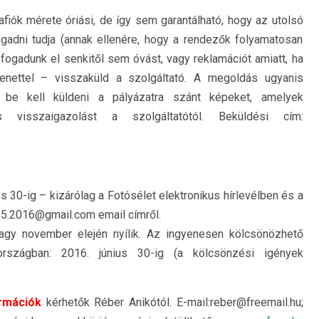
fiók mérete óriási, de így sem garantálható, hogy az utolsó
gadni tudja (annak ellenére, hogy a rendezők folyamatosan
ogadunk el senkitől sem óvást, vagy reklamációt amiatt, ha
nettel – visszaküld a szolgáltató. A megoldás ugyanis
 be kell küldeni a pályázatra szánt képeket, amelyek
s visszaigazolást a szolgáltatótól. Beküldési cím:
 30-ig – kizárólag a Fotósélet elektronikus hírlevélben és a
15.2016@gmail.com email címről.
vagy november elején nyílik. Az ingyenesen kölcsönözhető
országban: 2016. június 30-ig (a kölcsönzési igények
ormációk
kérhetők Réber Anikótól. E-mail:reber@freemail.hu;