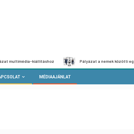
imédia-kiállításhoz
Pályázat a nemek közötti egyenlőség
APCSOLAT
MÉDIAAJÁNLAT