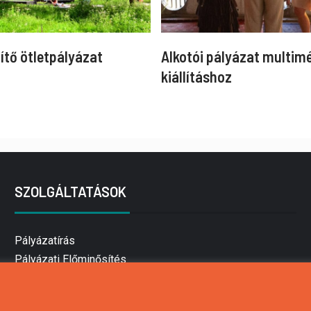
ítő ötletpályázat
Alkotói pályázat multim
kiállításhoz
SZOLGÁLTATÁSOK
Pályázatírás
Pályázati Előminősítés
Pályázati tanácsadás
Pályázatírás vállalkozásoknak