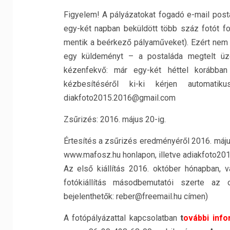
Figyelem! A pályázatokat fogadó e-mail posta
egy-két napban beküldött több száz fotót fo
mentik a beérkező pályaműveket). Ezért nem f
egy küldeményt – a postaláda megtelt üze
kézenfekvő: már egy-két héttel korábban
kézbesítéséről ki-ki kérjen automatiku
diakfoto2015.2016@gmail.com
Zsűrizés: 2016. május 20-ig.
Értesítés a zsűrizés eredményéről 2016. május
www.mafosz.hu honlapon, illetve adiakfoto20
Az első kiállítás 2016. október hónapban, 
fotókiállítás másodbemutatói szerte az 
bejelenthetők: reber@freemail.hu címen)
A fotópályázattal kapcsolatban
t
ovábbi inf