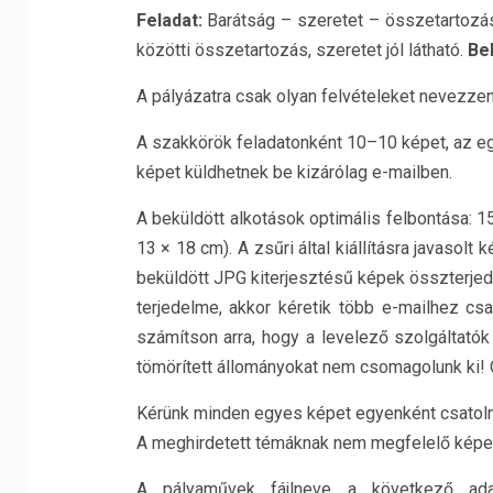
Feladat:
Barátság – szeretet – összetartozás.
közötti összetartozás, szeretet jól látható.
Bek
A pályázatra csak olyan felvételeket nevezze
A szakkörök feladatonként 10–10 képet, az e
képet küldhetnek be kizárólag e-mailben.
A beküldött alkotások optimális felbontása: 1
13 × 18 cm). A zsűri által kiállításra javaso
beküldött JPG kiterjesztésű képek összterjed
terjedelme, akkor kéretik több e-mailhez csa
számítson arra, hogy a levelező szolgáltató
tömörített állományokat nem csomagolunk ki! 
Kérünk minden egyes képet egyenként csatoln
A meghirdetett témáknak nem megfelelő képeke
A pályaművek fájlneve a következő adat