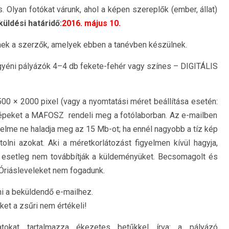
 Olyan fotókat várunk, ahol a képen szereplők (ember, állat)
üldési határidő:
2016. május 10.
nek a szerzők, amelyek ebben a tanévben készülnek.
gyéni pályázók 4–4 db fekete-fehér vagy színes – DIGITÁLIS
500 × 2000 pixel (vagy a nyomtatási méret beállítása esetén:
lt képeket a MAFOSZ rendeli meg a fotólaborban. Az e-mailben
elme ne haladja meg az 15 Mb-ot; ha ennél nagyobb a tíz kép
tolni azokat. Aki a méretkorlátozást figyelmen kívül hagyja,
k esetleg nem továbbítják a küldeményüket. Becsomagolt és
Óriásleveleket nem fogadunk.
i a beküldendő e-mailhez.
t a zsűri nem értékeli!
okat tartalmazza ékezetes betűkkel írva: a pályázó