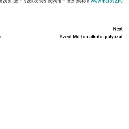
ési lap – szakköriés egyéni – letölthető a
www.mafosz.hu
Next
at
Szent Márton alkotói pályázat