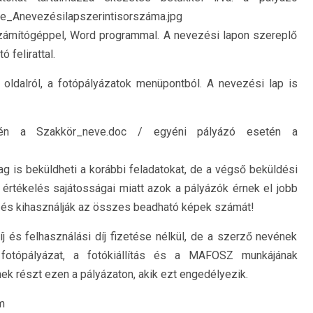
Anevezésilapszerintisorszáma.jpg
 számítógéppel, Word programmal. A nevezési lapon szereplő
 felirattal.
oldalról, a fotópályázatok menüpontból. A nevezési lap is
tén a Szakkör_neve.doc / egyéni pályázó esetén a
ag is beküldheti a korábbi feladatokat, de a végső beküldési
z értékelés sajátosságai miatt azok a pályázók érnek el jobb
 és kihasználják az összes beadható képek számát!
 és felhasználási díj fizetése nélkül, de a szerző nevének
a fotópályázat, a fotókiállítás és a MAFOSZ munkájának
k részt ezen a pályázaton, akik ezt engedélyezik.
m