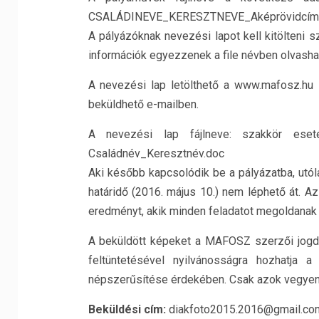
CSALÁDINEVE_KERESZTNEVE_Aképrövidcíme_
A pályázóknak nevezési lapot kell kitölteni
információk egyezzenek a file névben olvasható
A nevezési lap letölthető a www.mafosz.hu 
beküldhető e-mailben.
A nevezési lap fájlneve: szakkör ese
Családnév_Keresztnév.doc
Aki később kapcsolódik be a pályázatba, utól
határidő (2016. május 10.) nem léphető át. A
eredményt, akik minden feladatot megoldanak
A beküldött képeket a MAFOSZ szerzői jogdíj
feltüntetésével nyilvánosságra hozhatja 
népszerűsítése érdekében. Csak azok vegyene
Beküldési cím:
diakfoto2015.2016@gmail.co