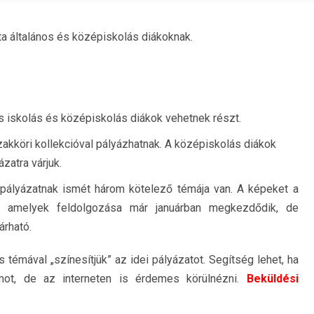
 általános és középiskolás diákoknak.
s iskolás és középiskolás diákok vehetnek részt.
zakköri kollekcióval pályázhatnak. A középiskolás diákok
zatra várjuk.
pályázatnak ismét három kötelező témája van. A képeket a
i, amelyek feldolgozása már januárban megkezdődik, de
árható.
témával „színesítjük” az idei pályázatot. Segítség lehet, ha
umot, de az interneten is érdemes körülnézni.
Beküldési