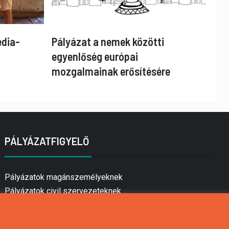
édia-
Pályázat a nemek közötti
egyenlőség európai
mozgalmainak erősítésére
PÁLYÁZATFIGYELŐ
Pályázatok magánszemélyeknek
Pályázatok civil szervezeteknek
Pályázatok vállalkozásoknak
Önkormányzati pályázatok