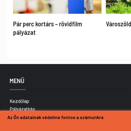
Pár perc kortárs – rövidfilm
Városzöld
pályázat
MENÜ
Kezdőlap
Pályázatírás
Bemutatkozás
Az Ön adatainak védelme fontos a számunkra
Médiaajánlat