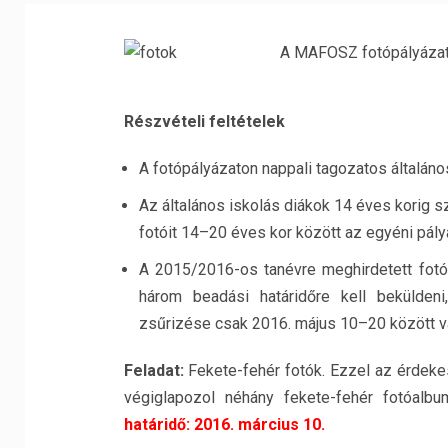
A MAFOSZ fotópályázata
Részvételi feltételek
A fotópályázaton nappali tagozatos általáno
Az általános iskolás diákok 14 éves korig s
fotóit 14–20 éves kor között az egyéni pályá
A 2015/2016-os tanévre meghirdetett fotó
három beadási határidőre kell bekülden
zsűrizése csak 2016. május 10–20 között v
Feladat:
Fekete-fehér fotók. Ezzel az érdekes 
végiglapozol néhány fekete-fehér fotóalb
határidő: 2016. március 10.