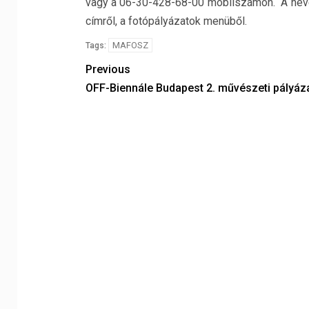
vagy a 06-30-428-68-00 mobilszámon. A nevez
címről, a fotópályázatok menüből.
MAFOSZ
Tags:
Previous
OFF-Biennále Budapest 2. művészeti pályáz