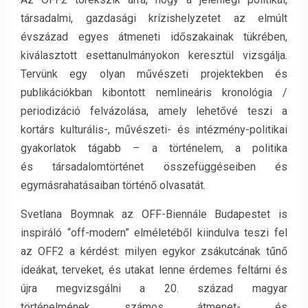
társadalmi, gazdasági krízishelyzetet az elmúlt
évszázad egyes átmeneti időszakainak tükrében,
kiválasztott esettanulmányokon keresztül vizsgálja.
Tervünk egy olyan művészeti projektekben és
publikációkban kibontott nemlineáris kronológia /
periodizáció felvázolása, amely lehetővé teszi a
kortárs kulturális-, művészeti- és intézmény-politikai
gyakorlatok tágabb – a történelem, a politika
és társadalomtörténet összefüggéseiben és
egymásrahatásaiban történő olvasatát.
Svetlana Boymnak az OFF-Biennále Budapestet is
inspiráló “off-modern” elméletéből kiindulva teszi fel
az OFF2 a kérdést: milyen egykor zsákutcának tűnő
ideákat, terveket, és utakat lenne érdemes feltárni és
újra megvizsgálni a 20. század magyar
történelmének számos átmenet- és