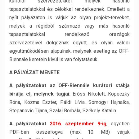
külföldi szervezetekkel, melyek hasonló
tapasztalatokkal és célokkal rendelkeznek. Emellett a
nyílt pályázaton is várjuk az olyan projekt-terveket,
melyek a régióból származó vagy más hasonló
tapasztalatokkal rendelkező országok
szervezeteivel dolgoznak együtt, és olyan valódi
együttműködésen alapulnak, melynek esetleg az OFF-
Biennále keretein kívül is van folytatásuk.
A PÁLYÁZAT MENETE
A pályázatokat az OFF-Biennále kurátori stábja
bírálja el, melynek tagjai:
Erőss Nikolett, Kopeczky
Róna, Kozma Eszter, Páldi Lívia, Somogyi Hajnalka,
Stepanovic Tijana, Szalai Borbála, Székely Katalin.
A pályázatokat
2016. szeptember 9-ig
, egyetlen
PDF-ben összefogva (max 10 MB) várjuk