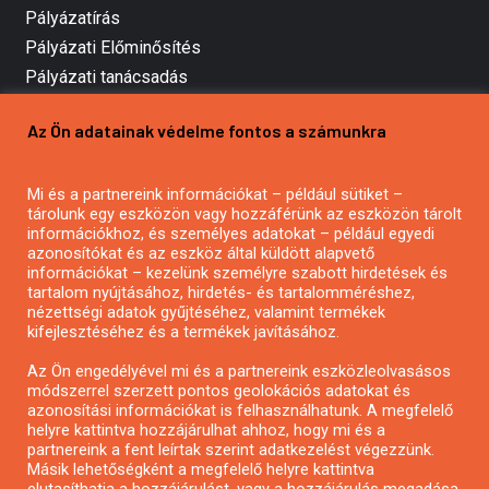
Pályázatírás
Pályázati Előminősítés
Pályázati tanácsadás
Pályázatírás vállalkozásoknak
Az Ön adatainak védelme fontos a számunkra
Mezőgazdasági pályázatírás
Pályázatírás magánszemélyeknek
Mi és a partnereink információkat – például sütiket –
Pályázatírás civil szervezeteknek
tárolunk egy eszközön vagy hozzáférünk az eszközön tárolt
Pályázatírás önkormányzatoknak
információkhoz, és személyes adatokat – például egyedi
azonosítókat és az eszköz által küldött alapvető
Pályázatfigyelés
információkat – kezelünk személyre szabott hirdetések és
Specifikus pályázatfigyelés vagy hírlevél
tartalom nyújtásához, hirdetés- és tartalomméréshez,
nézettségi adatok gyűjtéséhez, valamint termékek
kifejlesztéséhez és a termékek javításához.
PÁLYÁZATFIGYELŐ
Az Ön engedélyével mi és a partnereink eszközleolvasásos
módszerrel szerzett pontos geolokációs adatokat és
azonosítási információkat is felhasználhatunk. A megfelelő
helyre kattintva hozzájárulhat ahhoz, hogy mi és a
Pályázatok magánszemélyeknek
partnereink a fent leírtak szerint adatkezelést végezzünk.
Pályázatok civil szervezeteknek
Másik lehetőségként a megfelelő helyre kattintva