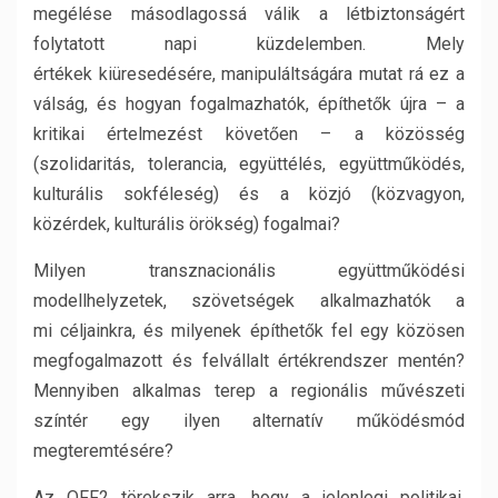
megélése másodlagossá válik a létbiztonságért
folytatott napi küzdelemben. Mely
értékek kiüresedésére, manipuláltságára mutat rá ez a
válság, és hogyan fogalmazhatók, építhetők újra – a
kritikai értelmezést követően – a közösség
(szolidaritás, tolerancia, együttélés, együttműködés,
kulturális sokféleség) és a közjó (közvagyon,
közérdek, kulturális örökség) fogalmai?
Milyen transznacionális együttműködési
modellhelyzetek, szövetségek alkalmazhatók a
mi céljainkra, és milyenek építhetők fel egy közösen
megfogalmazott és felvállalt értékrendszer mentén?
Mennyiben alkalmas terep a regionális művészeti
színtér egy ilyen alternatív működésmód
megteremtésére?
Az OFF2 törekszik arra, hogy a jelenlegi politikai,