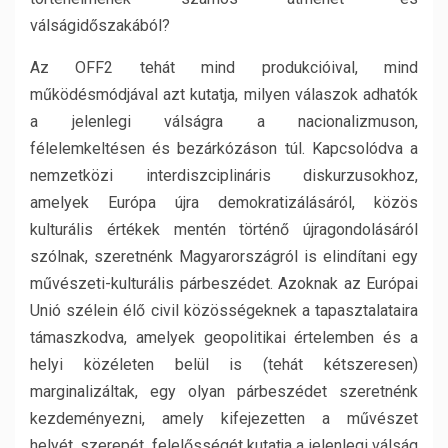
válságidőszakából?
Az OFF2 tehát mind produkcióival, mind
működésmódjával azt kutatja, milyen válaszok adhatók
a jelenlegi válságra a nacionalizmuson,
félelemkeltésen és bezárkózáson túl. Kapcsolódva a
nemzetközi interdiszciplináris diskurzusokhoz,
amelyek Európa újra demokratizálásáról, közös
kulturális értékek mentén történő újragondolásáról
szólnak, szeretnénk Magyarországról is elindítani egy
művészeti-kulturális párbeszédet. Azoknak az Európai
Unió szélein élő civil közösségeknek a tapasztalataira
támaszkodva, amelyek geopolitikai értelemben és a
helyi közéleten belül is (tehát kétszeresen)
marginalizáltak, egy olyan párbeszédet szeretnénk
kezdeményezni, amely kifejezetten a művészet
helyét, szerepét, felelősségét kutatja a jelenlegi válság