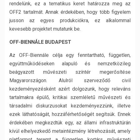
rendelünk, ez a tematikus keret határozza meg az
OFF2 tartalmát. Annak érdekében, hogy több figyelem
jusson az egyes produkciókra, ez alkalommal
kevesebb projektet mutatunk be.
OFF-BIENNÁLE BUDAPEST
Az OFF-Biennále célja egy fenntartható, független,
együttműködéseken alapuló és nemzetközileg
beágyazott művészeti színtér megerősítése
Magyarországon. Alulról szerveződő civil
kezdeményezésként azért dolgozunk, hogy releváns
tartalmakra épülő, kritikai szemléletű művészeti és
társadalmi diskurzusokat kezdeményezzünk, illetve
ezek láthatóságát, hozzáférhetőségét segítsük. Ennek
érdekében megkezdtük egy, az állami infrastruktúrán
kívül elhelyezkedő metaintézmény létrehozását, amely
platformot teremt a független kortárs művészeti