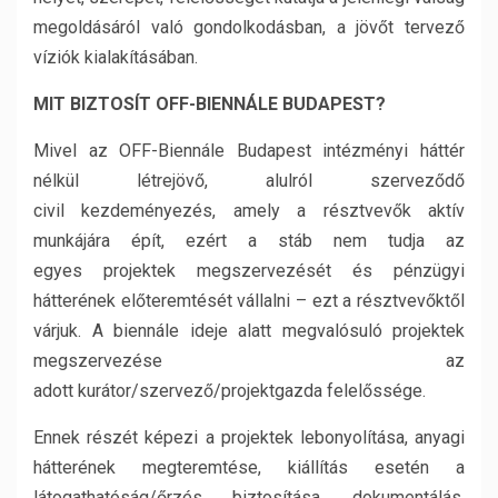
megoldásáról való gondolkodásban, a jövőt tervező
víziók kialakításában.
MIT BIZTOSÍT OFF-BIENNÁLE BUDAPEST?
Mivel az OFF-Biennále Budapest intézményi háttér
nélkül létrejövő, alulról szerveződő
civil kezdeményezés, amely a résztvevők aktív
munkájára épít, ezért a stáb nem tudja az
egyes projektek megszervezését és pénzügyi
hátterének előteremtését vállalni – ezt a résztvevőktől
várjuk. A biennále ideje alatt megvalósuló projektek
megszervezése az
adott kurátor/szervező/projektgazda felelőssége.
Ennek részét képezi a projektek lebonyolítása, anyagi
hátterének megteremtése, kiállítás esetén a
látogathatóság/őrzés biztosítása, dokumentálás,