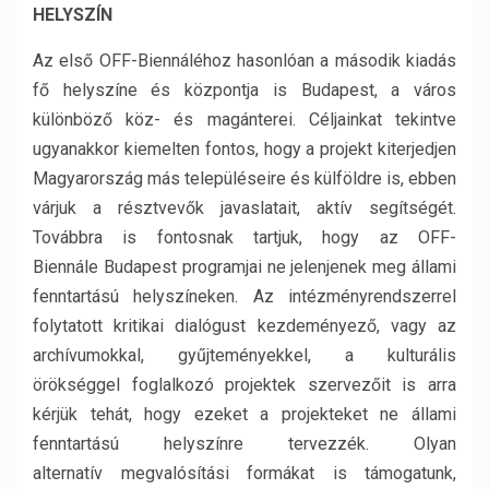
HELYSZÍN
Az első OFF-Biennáléhoz hasonlóan a második kiadás
fő helyszíne és központja is Budapest, a város
különböző köz- és magánterei. Céljainkat tekintve
ugyanakkor kiemelten fontos, hogy a projekt kiterjedjen
Magyarország más településeire és külföldre is, ebben
várjuk a résztvevők javaslatait, aktív segítségét.
Továbbra is fontosnak tartjuk, hogy az OFF-
Biennále Budapest programjai ne jelenjenek meg állami
fenntartású helyszíneken. Az intézményrendszerrel
folytatott kritikai dialógust kezdeményező, vagy az
archívumokkal, gyűjteményekkel, a kulturális
örökséggel foglalkozó projektek szervezőit is arra
kérjük tehát, hogy ezeket a projekteket ne állami
fenntartású helyszínre tervezzék. Olyan
alternatív megvalósítási formákat is támogatunk,