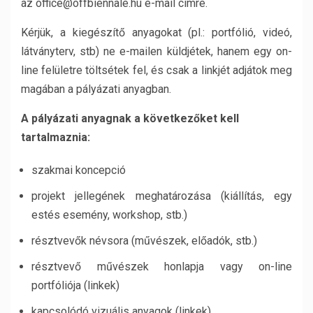
az office@offbiennale.hu e-mail címre.
Kérjük, a kiegészítő anyagokat (pl.: portfólió, videó,
látványterv, stb) ne e-mailen küldjétek, hanem egy on-
line felületre töltsétek fel, és csak a linkjét adjátok meg
magában a pályázati anyagban.
A pályázati anyagnak a következőket kell
tartalmaznia:
szakmai koncepció
projekt jellegének meghatározása (kiállítás, egy
estés esemény, workshop, stb.)
résztvevők névsora (művészek, előadók, stb.)
résztvevő művészek honlapja vagy on-line
portfóliója (linkek)
kapcsolódó vizuális anyagok (linkek)