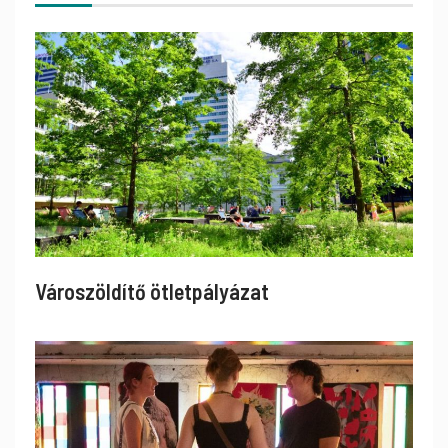
Városzöldítő ötletpályázat