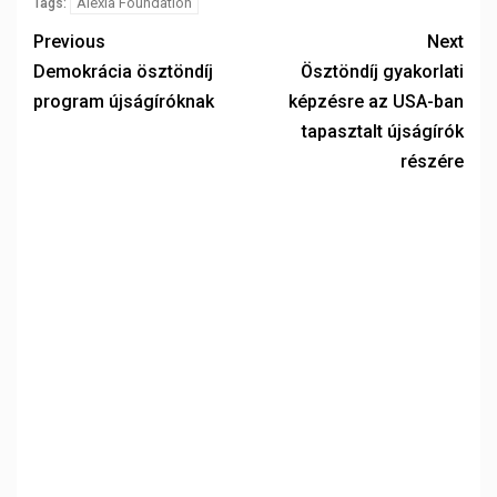
Alexia Foundation
Tags:
Previous
Next
Demokrácia ösztöndíj
Ösztöndíj gyakorlati
program újságíróknak
képzésre az USA-ban
tapasztalt újságírók
részére