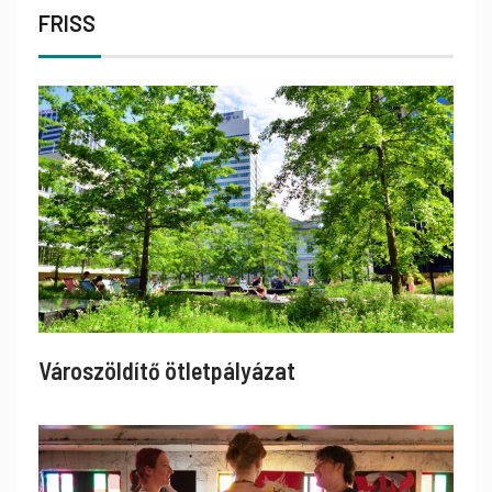
FRISS
Városzöldítő ötletpályázat