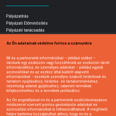
Pályázatírás
Pályázati Előminősítés
Pályázati tanácsadás
Pályázatírás vállalkozásoknak
Az Ön adatainak védelme fontos a számunkra
Mezőgazdasági pályázatírás
Pályázatírás magánszemélyeknek
Mi és a partnereink információkat – például sütiket –
Pályázatírás civil szervezeteknek
tárolunk egy eszközön vagy hozzáférünk az eszközön tárolt
Pályázatírás önkormányzatoknak
információkhoz, és személyes adatokat – például egyedi
azonosítókat és az eszköz által küldött alapvető
Pályázatfigyelés
információkat – kezelünk személyre szabott hirdetések és
Specifikus pályázatfigyelés vagy hírlevél
tartalom nyújtásához, hirdetés- és tartalomméréshez,
nézettségi adatok gyűjtéséhez, valamint termékek
kifejlesztéséhez és a termékek javításához.
PÁLYÁZATFIGYELŐ
Az Ön engedélyével mi és a partnereink eszközleolvasásos
módszerrel szerzett pontos geolokációs adatokat és
azonosítási információkat is felhasználhatunk. A megfelelő
helyre kattintva hozzájárulhat ahhoz, hogy mi és a
Pályázatok magánszemélyeknek