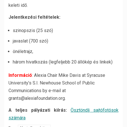
keleti idő.
Jelentkezési feltételek:
szinopszis (25 szó)
javaslat (700 szó)
önéletrajz,
három hivatkozás (legfeljebb 20 állókép és linkek)
Információ
: Alexia Chair Mike Davis at Syracuse
University’s S.I. Newhouse School of Public
Communications by e-mail at
grants@alexiafoundation.org.
A teljes pályázati kiírás:
Ösztöndíj sajtófotósok
számára