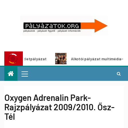
ítő ötletpályázat
Alkotói pályázat multimédia-kiállításh
Oxygen Adrenalin Park-
Rajzpályázat 2009/2010. Ősz-
Tél