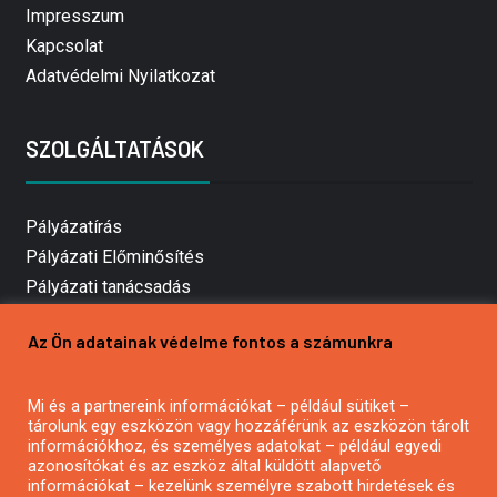
Impresszum
Kapcsolat
Adatvédelmi Nyilatkozat
SZOLGÁLTATÁSOK
Pályázatírás
Pályázati Előminősítés
Pályázati tanácsadás
Pályázatírás vállalkozásoknak
Az Ön adatainak védelme fontos a számunkra
Mezőgazdasági pályázatírás
Pályázatírás magánszemélyeknek
Mi és a partnereink információkat – például sütiket –
Pályázatírás civil szervezeteknek
tárolunk egy eszközön vagy hozzáférünk az eszközön tárolt
Pályázatírás önkormányzatoknak
információkhoz, és személyes adatokat – például egyedi
azonosítókat és az eszköz által küldött alapvető
Pályázatfigyelés
információkat – kezelünk személyre szabott hirdetések és
Specifikus pályázatfigyelés vagy hírlevél