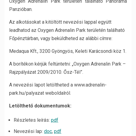
Oxygen Adrenalin Park területén található Panoráma
Panzióban.
Az alkotásokat a kitöltött nevezési lappal együtt
leadhatod az Oxygen Adrenalin Park területén található
Főpénztárban, vagy beküldheted az alábbi címre:
Medaqua Kft., 3200 Gyöngyös, Keleti Karácsondi köz 1.
A borítékon kérjük feltüntetni: „Oxygen Adrenalin Park –
Rajzpályázat 2009/2010. Ősz-Tél”.
A nevezési lapot letöltheted a www.adrenalin-
park.hu/palyazat weboldalról.
Letölthető dokumentumok:
Részletes leírás:
pdf
Nevezési lap:
doc
,
pdf