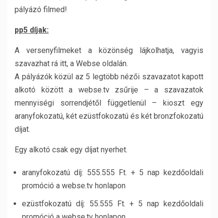
pályázó filmed!
pp5 díjak:
A versenyfilmeket a közönség lájkolhatja, vagyis
szavazhat rá itt, a Webse oldalán.
A pályázók közül az 5 legtöbb nézői szavazatot kapott
alkotó között a webse.tv zsűrije – a szavazatok
mennyiségi sorrendjétől függetlenül – kioszt egy
aranyfokozatú, két ezüstfokozatú és két bronzfokozatú
díjat.
Egy alkotó csak egy díjat nyerhet.
aranyfokozatú díj: 555.555 Ft. + 5 nap kezdőoldali
promóció a webse.tv honlapon
ezüstfokozatú díj: 55.555 Ft. + 5 nap kezdőoldali
promóció a webse.tv honlapon