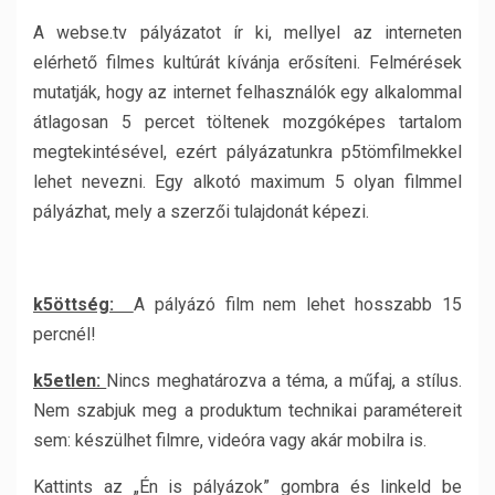
A webse.tv pályázatot ír ki, mellyel az interneten
elérhető filmes kultúrát kívánja erősíteni. Felmérések
mutatják, hogy az internet felhasználók egy alkalommal
átlagosan 5 percet töltenek mozgóképes tartalom
megtekintésével, ezért pályázatunkra p5tömfilmekkel
lehet nevezni. Egy alkotó maximum 5 olyan filmmel
pályázhat, mely a szerzői tulajdonát képezi.
k5öttség:
A pályázó film nem lehet hosszabb 15
percnél!
k5etlen:
Nincs meghatározva a téma, a műfaj, a stílus.
Nem szabjuk meg a produktum technikai paramétereit
sem: készülhet filmre, videóra vagy akár mobilra is.
Kattints az „Én is pályázok” gombra és linkeld be