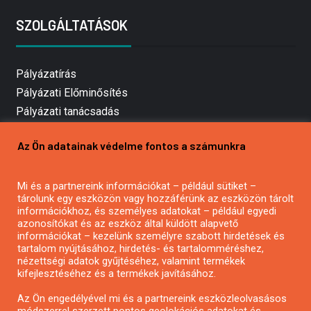
SZOLGÁLTATÁSOK
Pályázatírás
Pályázati Előminősítés
Pályázati tanácsadás
Pályázatírás vállalkozásoknak
Az Ön adatainak védelme fontos a számunkra
Mezőgazdasági pályázatírás
Pályázatírás magánszemélyeknek
Mi és a partnereink információkat – például sütiket –
Pályázatírás civil szervezeteknek
tárolunk egy eszközön vagy hozzáférünk az eszközön tárolt
Pályázatírás önkormányzatoknak
információkhoz, és személyes adatokat – például egyedi
azonosítókat és az eszköz által küldött alapvető
Pályázatfigyelés
információkat – kezelünk személyre szabott hirdetések és
Specifikus pályázatfigyelés vagy hírlevél
tartalom nyújtásához, hirdetés- és tartalomméréshez,
nézettségi adatok gyűjtéséhez, valamint termékek
kifejlesztéséhez és a termékek javításához.
PÁLYÁZATFIGYELŐ
Az Ön engedélyével mi és a partnereink eszközleolvasásos