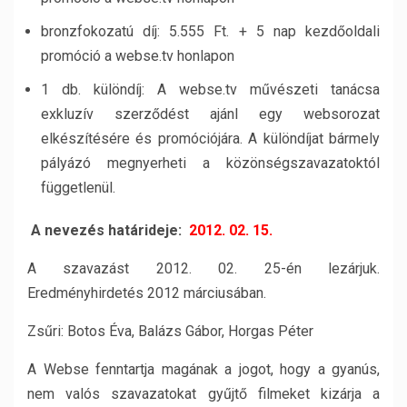
bronzfokozatú díj: 5.555 Ft. + 5 nap kezdőoldali
promóció a webse.tv honlapon
1 db. különdíj: A webse.tv művészeti tanácsa
exkluzív szerződést ajánl egy websorozat
elkészítésére és promóciójára. A különdíjat bármely
pályázó megnyerheti a közönségszavazatoktól
függetlenül.
A nevezés határideje:
2012. 02. 15.
A szavazást 2012. 02. 25-én lezárjuk.
Eredményhirdetés 2012 márciusában.
Zsűri: Botos Éva, Balázs Gábor, Horgas Péter
A Webse fenntartja magának a jogot, hogy a gyanús,
nem valós szavazatokat gyűjtő filmeket kizárja a