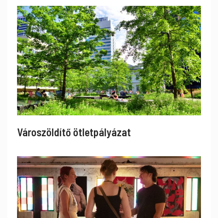
Városzöldítő ötletpályázat