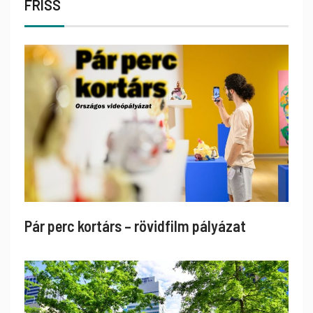
FRISS
Pár perc kortárs – rövidfilm pályázat