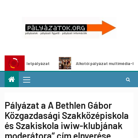
ítő ötletpályázat
Alkotói pályázat multimédia-kiállításho
Pályázat a A Bethlen Gábor
Közgazdasági Szakközépiskola
és Szakiskola iwiw-klubjának
moderátora” cím elnyerése