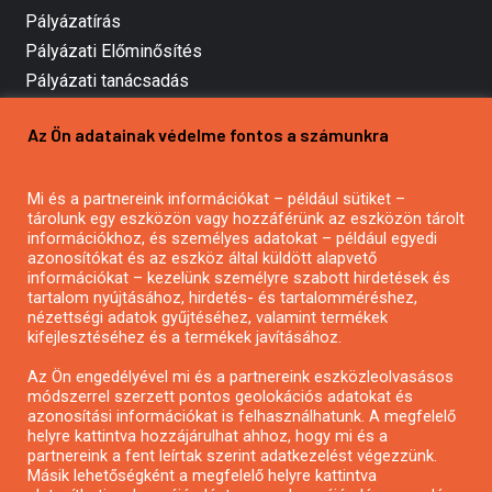
Pályázatírás
Pályázati Előminősítés
Pályázati tanácsadás
Pályázatírás vállalkozásoknak
Az Ön adatainak védelme fontos a számunkra
Mezőgazdasági pályázatírás
Pályázatírás magánszemélyeknek
Mi és a partnereink információkat – például sütiket –
Pályázatírás civil szervezeteknek
tárolunk egy eszközön vagy hozzáférünk az eszközön tárolt
Pályázatírás önkormányzatoknak
információkhoz, és személyes adatokat – például egyedi
azonosítókat és az eszköz által küldött alapvető
Pályázatfigyelés
információkat – kezelünk személyre szabott hirdetések és
Specifikus pályázatfigyelés vagy hírlevél
tartalom nyújtásához, hirdetés- és tartalomméréshez,
nézettségi adatok gyűjtéséhez, valamint termékek
kifejlesztéséhez és a termékek javításához.
PÁLYÁZATFIGYELŐ
Az Ön engedélyével mi és a partnereink eszközleolvasásos
módszerrel szerzett pontos geolokációs adatokat és
azonosítási információkat is felhasználhatunk. A megfelelő
helyre kattintva hozzájárulhat ahhoz, hogy mi és a
Pályázatok magánszemélyeknek
partnereink a fent leírtak szerint adatkezelést végezzünk.
Pályázatok civil szervezeteknek
Másik lehetőségként a megfelelő helyre kattintva