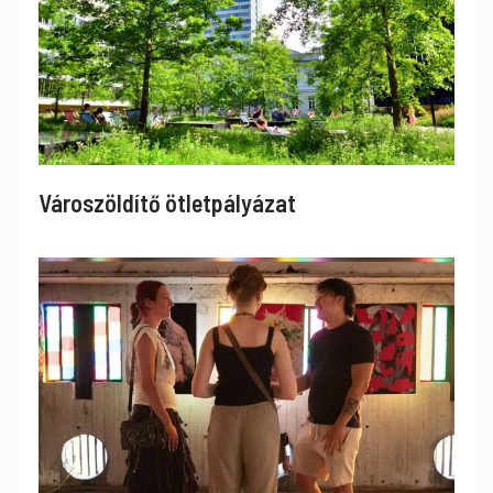
Városzöldítő ötletpályázat