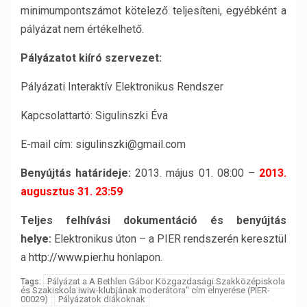
minimumpontszámot kötelező teljesíteni, egyébként a
pályázat nem értékelhető.
Pályázatot kiíró szervezet:
Pályázati Interaktív Elektronikus Rendszer
Kapcsolattartó: Sigulinszki Éva
E-mail cím: sigulinszki@gmail.com
Benyújtás határideje:
2013. május 01. 08:00 –
2013.
augusztus 31. 23:59
Teljes felhívási dokumentáció és benyújtás
helye:
Elektronikus úton – a PIER rendszerén keresztül
a
http://www.pier.hu
honlapon.
Pályázat a A Bethlen Gábor Közgazdasági Szakközépiskola
Tags:
és Szakiskola iwiw-klubjának moderátora" cím elnyerése (PIER-
00029)
Pályázatok diákoknak