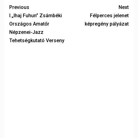
Previous
Next
I.„Ihaj Fuhun” Zsámbéki
Félperces jelenet
Országos Amatőr
képregény pályázat
Népzenei-Jazz
Tehetségkutató Verseny