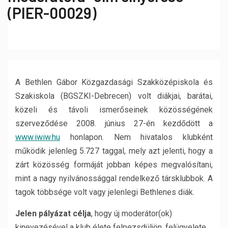
(PIER-00029)
A Bethlen Gábor Közgazdasági Szakközépiskola és
Szakiskola (BGSZKI-Debrecen) volt diákjai, barátai,
közeli és távoli ismerőseinek közösségének
szerveződése 2008. június 27-én kezdődött a
www.iwiw.hu
honlapon. Nem hivatalos klubként
működik jelenleg 5.727 taggal, mely azt jelenti, hogy a
zárt közösség formáját jobban képes megvalósítani,
mint a nagy nyilvánossággal rendelkező társklubbok. A
tagok többsége volt vagy jelenlegi Bethlenes diák.
Jelen pályázat célja
, hogy új moderátor(ok)
kinevezésével a klub élete felpezsdüljön, felügyelete