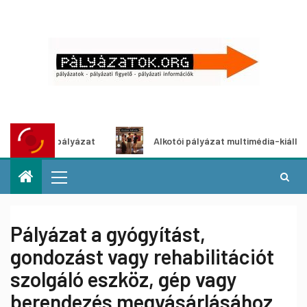
tletpályázat
Alkotói pályázat multimédia-kiállításhoz
Pályázat a gyógyítást,
gondozást vagy rehabilitációt
szolgáló eszköz, gép vagy
berendezés megvásárlásához