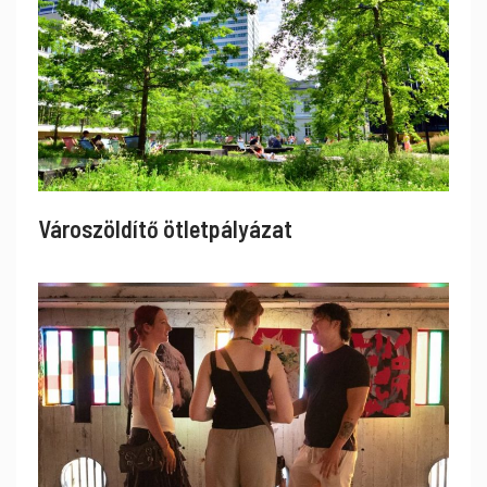
Városzöldítő ötletpályázat