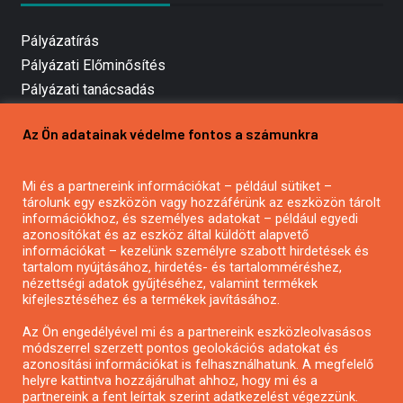
Pályázatírás
Pályázati Előminősítés
Pályázati tanácsadás
Pályázatírás vállalkozásoknak
Az Ön adatainak védelme fontos a számunkra
Mezőgazdasági pályázatírás
Pályázatírás magánszemélyeknek
Mi és a partnereink információkat – például sütiket –
Pályázatírás civil szervezeteknek
tárolunk egy eszközön vagy hozzáférünk az eszközön tárolt
Pályázatírás önkormányzatoknak
információkhoz, és személyes adatokat – például egyedi
azonosítókat és az eszköz által küldött alapvető
Pályázatfigyelés
információkat – kezelünk személyre szabott hirdetések és
Specifikus pályázatfigyelés vagy hírlevél
tartalom nyújtásához, hirdetés- és tartalomméréshez,
nézettségi adatok gyűjtéséhez, valamint termékek
kifejlesztéséhez és a termékek javításához.
PÁLYÁZATFIGYELŐ
Az Ön engedélyével mi és a partnereink eszközleolvasásos
módszerrel szerzett pontos geolokációs adatokat és
azonosítási információkat is felhasználhatunk. A megfelelő
helyre kattintva hozzájárulhat ahhoz, hogy mi és a
Pályázatok magánszemélyeknek
partnereink a fent leírtak szerint adatkezelést végezzünk.