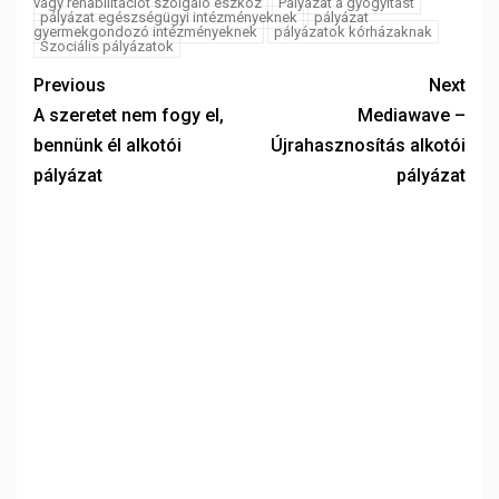
vagy rehabilitációt szolgáló eszköz
Pályázat a gyógyítást
pályázat egészségügyi intézményeknek
pályázat
gyermekgondozó intézményeknek
pályázatok kórházaknak
Szociális pályázatok
Previous
Next
A szeretet nem fogy el,
Mediawave –
bennünk él alkotói
Újrahasznosítás alkotói
pályázat
pályázat