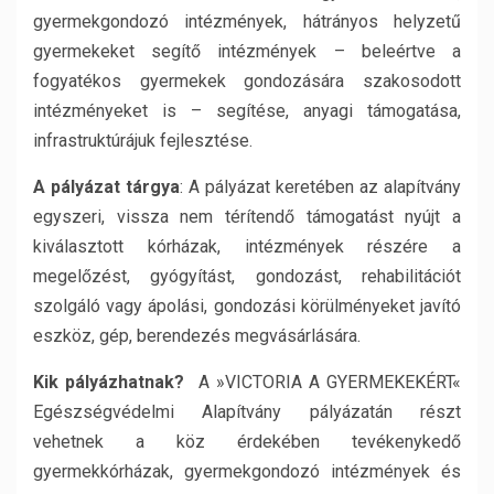
gyermekgondozó intézmények, hátrányos helyzetű
gyermekeket segítő intézmények – beleértve a
fogyatékos gyermekek gondozására szakosodott
intézményeket is – segítése, anyagi támogatása,
infrastruktúrájuk fejlesztése.
A pályázat tárgya
: A pályázat keretében az alapítvány
egyszeri, vissza nem térítendő támogatást nyújt a
kiválasztott kórházak, intézmények részére a
megelőzést, gyógyítást, gondozást, rehabilitációt
szolgáló vagy ápolási, gondozási körülményeket javító
eszköz, gép, berendezés megvásárlására.
Kik pályázhatnak?
A »VICTORIA A GYERMEKEKÉRT«
Egészségvédelmi Alapítvány pályázatán részt
vehetnek a köz érdekében tevékenykedő
gyermekkórházak, gyermekgondozó intézmények és