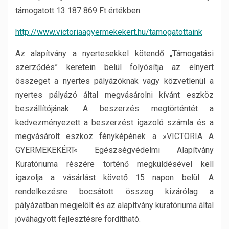
támogatott 13 187 869 Ft értékben.
http://www.victoriaagyermekekert.hu/tamogatottaink
Az alapítvány a nyertesekkel kötendő „Támogatási
szerződés” keretein belül folyósítja az elnyert
összeget a nyertes pályázóknak vagy közvetlenül a
nyertes pályázó által megvásárolni kívánt eszköz
beszállítójának. A beszerzés megtörténtét a
kedvezményezett a beszerzést igazoló számla és a
megvásárolt eszköz fényképének a »VICTORIA A
GYERMEKEKÉRT« Egészségvédelmi Alapítvány
Kuratóriuma részére történő megküldésével kell
igazolja a vásárlást követő 15 napon belül. A
rendelkezésre bocsátott összeg kizárólag a
pályázatban megjelölt és az alapítvány kuratóriuma által
jóváhagyott fejlesztésre fordítható.