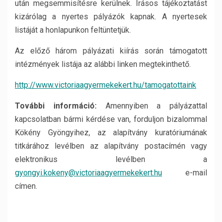
után megsemmisítésre kerülnek. Írásos tájékoztatást
kizárólag a nyertes pályázók kapnak. A nyertesek
listáját a honlapunkon feltüntetjük.
Az előző három pályázati kiírás során támogatott
intézmények listája az alábbi linken megtekinthető.
http://www.victoriaagyermekekert.hu/tamogatottaink
További információ:
Amennyiben a pályázattal
kapcsolatban bármi kérdése van, forduljon bizalommal
Kökény Gyöngyihez, az alapítvány kuratóriumának
titkárához levélben az alapítvány postacímén vagy
elektronikus levélben a
gyongyi.kokeny@victoriaagyermekekert.hu
e-mail
címen.