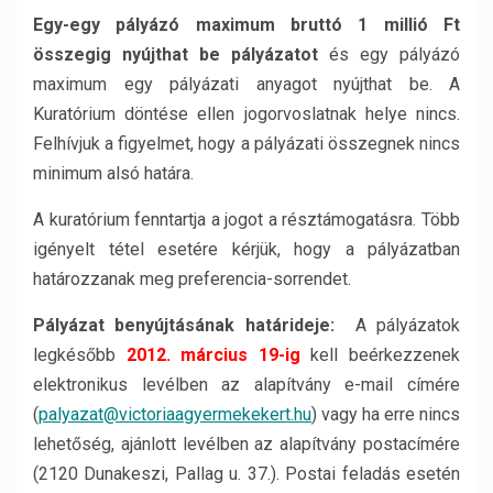
Egy-egy pályázó maximum bruttó 1 millió Ft
összegig nyújthat be pályázatot
és egy pályázó
maximum egy pályázati anyagot nyújthat be. A
Kuratórium döntése ellen jogorvoslatnak helye nincs.
Felhívjuk a figyelmet, hogy a pályázati összegnek nincs
minimum alsó határa.
A kuratórium fenntartja a jogot a résztámogatásra. Több
igényelt tétel esetére kérjük, hogy a pályázatban
határozzanak meg preferencia-sorrendet.
Pályázat benyújtásának határideje:
A pályázatok
legkésőbb
2012. március 19-ig
kell beérkezzenek
elektronikus levélben az alapítvány e-mail címére
(
palyazat@victoriaagyermekekert.hu
) vagy ha erre nincs
lehetőség, ajánlott levélben az alapítvány postacímére
(2120 Dunakeszi, Pallag u. 37.). Postai feladás esetén