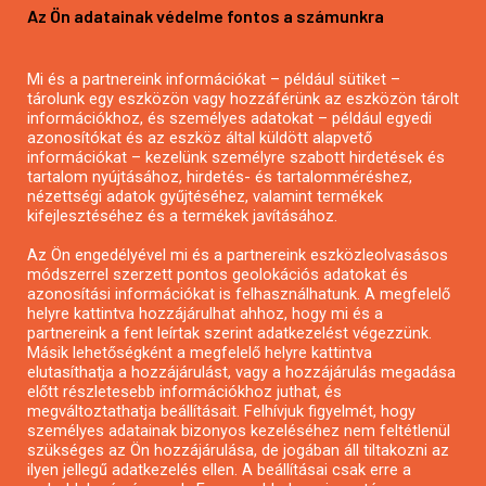
Az Ön adatainak védelme fontos a számunkra
Mezőgazdasági pályázatírás
Pályázatírás magánszemélyeknek
Mi és a partnereink információkat – például sütiket –
Pályázatírás civil szervezeteknek
tárolunk egy eszközön vagy hozzáférünk az eszközön tárolt
Pályázatírás önkormányzatoknak
információkhoz, és személyes adatokat – például egyedi
azonosítókat és az eszköz által küldött alapvető
Pályázatfigyelés
információkat – kezelünk személyre szabott hirdetések és
Specifikus pályázatfigyelés vagy hírlevél
tartalom nyújtásához, hirdetés- és tartalomméréshez,
nézettségi adatok gyűjtéséhez, valamint termékek
kifejlesztéséhez és a termékek javításához.
PÁLYÁZATFIGYELŐ
Az Ön engedélyével mi és a partnereink eszközleolvasásos
módszerrel szerzett pontos geolokációs adatokat és
azonosítási információkat is felhasználhatunk. A megfelelő
helyre kattintva hozzájárulhat ahhoz, hogy mi és a
Pályázatok magánszemélyeknek
partnereink a fent leírtak szerint adatkezelést végezzünk.
Pályázatok civil szervezeteknek
Másik lehetőségként a megfelelő helyre kattintva
elutasíthatja a hozzájárulást, vagy a hozzájárulás megadása
Pályázatok vállalkozásoknak
előtt részletesebb információkhoz juthat, és
Önkormányzati pályázatok
megváltoztathatja beállításait. Felhívjuk figyelmét, hogy
személyes adatainak bizonyos kezeléséhez nem feltétlenül
Mezőgazdasági pályázatok
szükséges az Ön hozzájárulása, de jogában áll tiltakozni az
Falusi turizmus pályázatok
ilyen jellegű adatkezelés ellen. A beállításai csak erre a