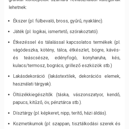
lehetnek:
Ékszer (pl. fülbevaló, bross, gyűrű, nyaklánc).
Játék (pl. logikai, ismertető, szórakoztató).
Étkezéssel és tálalással kapcsolatos termékek (pl.
vágódeszka, kötény, tálca, étkészlet, bögre, kávés-
és teáscsésze, edényfogó, konyharuha, kés,
kulacs/termosz, bogrács, grillező eszközök stb.)
Lakásdekoráció (lakástextilek, dekorációs elemek,
használati tárgyak).
Öltözékkiegészítők (táska, vászonszatyor, kendő,
papucs, kitűző, öv, pénztárca stb.).
Dísztárgy (pl. képkeret, nipp, terítő, házi áldás).
Kozmetikumok (pl: szappan, tisztálkodási szerek és