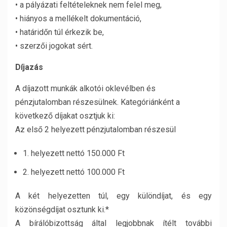
• a pályázati feltételeknek nem felel meg,
• hiányos a mellékelt dokumentáció,
• határidőn túl érkezik be,
• szerzői jogokat sért.
Díjazás
A díjazott munkák alkotói oklevélben és
pénzjutalomban részesülnek. Kategóriánként a
következő díjakat osztjuk ki:
Az első 2 helyezett pénzjutalomban részesül
1. helyezett nettó 150.000 Ft
2. helyezett nettó 100.000 Ft
A két helyezetten túl, egy különdíjat, és egy
közönségdíjat osztunk ki.*
A bírálóbizottság által legjobbnak ítélt további