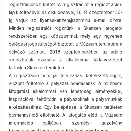
regisztrációhoz kötött. A regisztrációt a regisztrációs
lap kitöltésével és elküldésével, 2018. szeptember 30-
ig várjuk az ilyenaskanzen@sznm.hu e-mail címre.
Minden regisztrálót rögzítünk a Skanzen látogatói
rendszerében egy kódszámmal, mely egy ingyenes
belépési jogosultságot biztosít a Múzeum területére a
pályázó számára. 2018 szeptemberében, az addig
regisztrálók számára 2 alkalommal tárlatvezetést
tartunk a Skanzen területén.
A regisztráció nem jár tervleadási kötelezettséggel,
viszont feltétele a pályázat beadásának. A múzeumi
látogatási alkalommal van lehetőség élményekkel,
inspirációval feltöltődni a pályázóknak a pályamunkák
elkészítéséhez. Egy belépéssel a Skanzen területén
bármennyi idő eltölthető. A látogatás előtt, a Múzeum
információs pultjában, személyi igazolvány
felmutatásával tudtok egyedi belépőjegyet kapni.