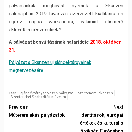
pályamunkák meghívást nyernek a Skanzen
galériájában 2019 tavaszán szervezett kiállításra és
egész napos workshopra, valamint elismerő
oklevélben részesülnek.*
A pályázat benyújtásának határideje
2018. október
31.
Pályázat a Skanzen új ajándéktárgyainak
megtervezésére
ajándéktárgy tervezés pályázat
szentendrei skanzen
Tags:
Szentendrei Szabadtéri múzeum
Previous
Next
Műteremlakás pályázatok
Identitások, európai
értékek és kulturális
örökség Európában