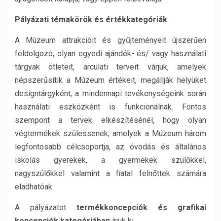
Pályázati témakörök és értékkategóriák
A Múzeum attrakcióit és gyűjteményeit újszerűen
feldolgozó, olyan egyedi ajándék- és/ vagy használati
tárgyak ötleteit, arculati terveit várjuk, amelyek
népszerűsítik a Múzeum értékeit, megállják helyüket
designtárgyként, a mindennapi tevékenységeink során
használati eszközként is funkcionálnak. Fontos
szempont a tervek elkészítésénél, hogy olyan
végtermékek szülessenek, amelyek a Múzeum három
legfontosabb célcsoportja, az óvodás és általános
iskolás gyerekek, a gyermekek szülőkkel,
nagyszülőkkel valamint a fiatal felnőttek számára
eladhatóak.
A pályázatot
termékkoncepciók és grafikai
koncepciók kategóriában
írjuk ki.