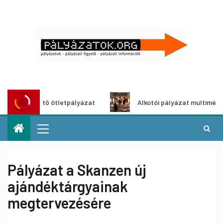
öldítő ötletpályázat
Alkotói pályázat multimédia-kiállítá
Pályázat a Skanzen új
ajándéktárgyainak
megtervezésére