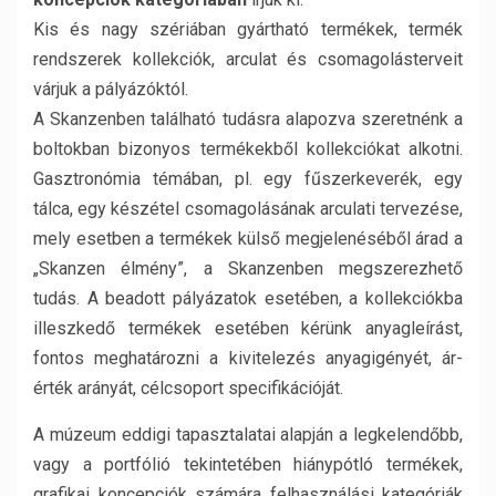
Kis és nagy szériában gyártható termékek, termék
rendszerek kollekciók, arculat és csomagolásterveit
várjuk a pályázóktól.
A Skanzenben található tudásra alapozva szeretnénk a
boltokban bizonyos termékekből kollekciókat alkotni.
Gasztronómia témában, pl. egy fűszerkeverék, egy
tálca, egy készétel csomagolásának arculati tervezése,
mely esetben a termékek külső megjelenéséből árad a
„Skanzen élmény”, a Skanzenben megszerezhető
tudás. A beadott pályázatok esetében, a kollekciókba
illeszkedő termékek esetében kérünk anyagleírást,
fontos meghatározni a kivitelezés anyagigényét, ár-
érték arányát, célcsoport specifikációját.
A múzeum eddigi tapasztalatai alapján a legkelendőbb,
vagy a portfólió tekintetében hiánypótló termékek,
grafikai koncepciók számára felhasználási kategóriák