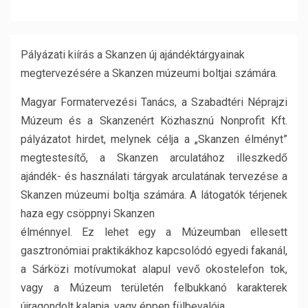
Pályázati kiírás a Skanzen új ajándéktárgyainak
megtervezésére a Skanzen múzeumi boltjai számára.
Magyar Formatervezési Tanács, a Szabadtéri Néprajzi
Múzeum és a Skanzenért Közhasznú Nonprofit Kft.
pályázatot hirdet, melynek célja a „Skanzen élményt”
megtestesítő, a Skanzen arculatához illeszkedő
ajándék- és használati tárgyak arculatának tervezése a
Skanzen múzeumi boltja számára. A látogatók térjenek
haza egy csöppnyi Skanzen
élménnyel. Ez lehet egy a Múzeumban ellesett
gasztronómiai praktikákhoz kapcsolódó egyedi fakanál,
a Sárközi motívumokat alapul vevő okostelefon tok,
vagy a Múzeum területén felbukkanó karakterek
újragondolt kalapja, vagy éppen fülbevalója.