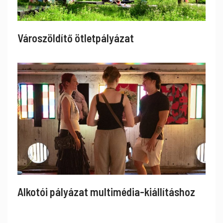
Városzöldítő ötletpályázat
Alkotói pályázat multimédia-kiállításhoz