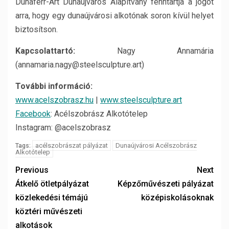
Dunaferr-Art Dunaújváros Alapítvány fenntartja a jogot
arra, hogy egy dunaújvárosi alkotónak soron kívül helyet
biztosítson.
Kapcsolattartó:
Nagy Annamária
(annamaria.nagy@steelsculpture.art)
További információ:
www.acelszobrasz.hu
|
www.steelsculpture.art
Facebook
: Acélszobrász Alkotótelep
Instagram: @acelszobrasz
acélszobrászat pályázat
Dunaújvárosi Acélszobrász
Tags:
Alkotótelep
Previous
Next
Átkelő ötletpályázat
Képzőművészeti pályázat
közlekedési témájú
középiskolásoknak
köztéri művészeti
alkotások