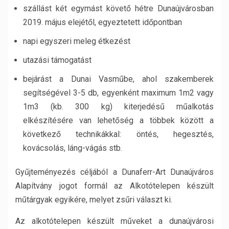
szállást két egymást követő hétre Dunaújvárosban
2019. május elejétől, egyeztetett időpontban
napi egyszeri meleg étkezést
utazási támogatást
bejárást a Dunai Vasműbe, ahol szakemberek
segítségével 3-5 db, egyenként maximum 1m2 vagy
1m3 (kb. 300 kg) kiterjedésű műalkotás
elkészítésére van lehetőség a többek között a
következő technikákkal: öntés, hegesztés,
kovácsolás, láng-vágás stb.
Gyűjteményezés céljából a Dunaferr-Art Dunaújváros
Alapítvány jogot formál az Alkotótelepen készült
műtárgyak egyikére, melyet zsűri választ ki.
Az alkotótelepen készült műveket a dunaújvárosi