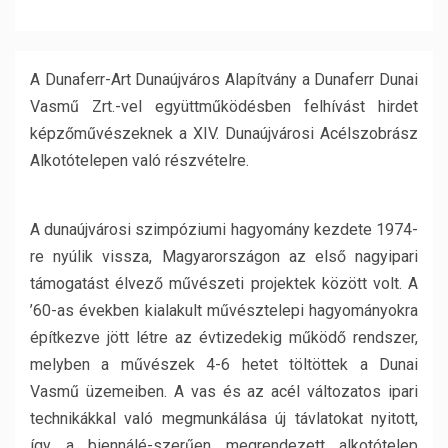
A Dunaferr-Art Dunaújváros Alapítvány a Dunaferr Dunai
Vasmű Zrt.-vel együttműködésben felhívást hirdet
képzőművészeknek a XIV. Dunaújvárosi Acélszobrász
Alkotótelepen való részvételre.
A dunaújvárosi szimpóziumi hagyomány kezdete 1974-
re nyúlik vissza, Magyarországon az első nagyipari
támogatást élvező művészeti projektek között volt. A
’60-as években kialakult művésztelepi hagyományokra
építkezve jött létre az évtizedekig működő rendszer,
melyben a művészek 4-6 hetet töltöttek a Dunai
Vasmű üzemeiben. A vas és az acél változatos ipari
technikákkal való megmunkálása új távlatokat nyitott,
így a biennálé-szerűen megrendezett alkotótelep