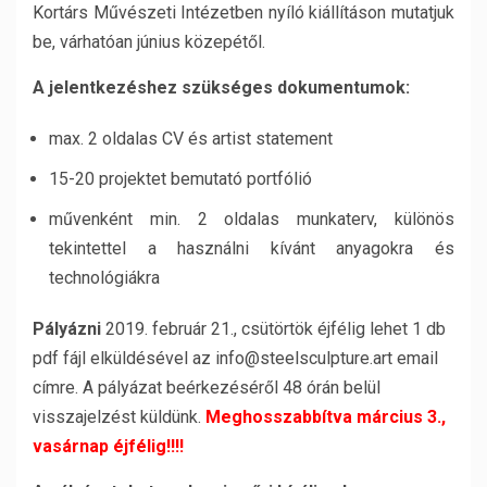
Kortárs Művészeti Intézetben nyíló kiállításon mutatjuk
be, várhatóan június közepétől.
A jelentkezéshez szükséges dokumentumok:
max. 2 oldalas CV és artist statement
15-20 projektet bemutató portfólió
művenként min. 2 oldalas munkaterv, különös
tekintettel a használni kívánt anyagokra és
technológiákra
Pályázni
2019. február 21., csütörtök éjfélig lehet 1 db
pdf fájl elküldésével az info@steelsculpture.art email
címre. A pályázat beérkezéséről 48 órán belül
visszajelzést küldünk.
Meghosszabbítva március 3.,
vasárnap éjfélig!!!!