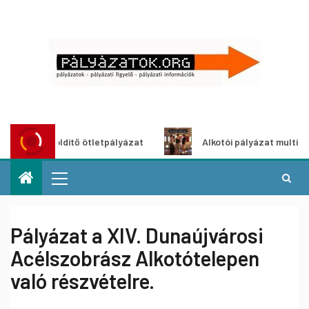
oszöldítő ötletpályázat
Alkotói pályázat multimédia-kiál
Pályázat a XIV. Dunaújvárosi
Acélszobrász Alkotótelepen
való részvételre.