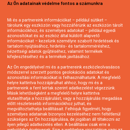
Az Ön adatainak védelme fontos a számunkra
Mezőgazdasági pályázatírás
Pályázatírás magánszemélyeknek
Mi és a partnereink információkat – például sütiket –
Pályázatírás civil szervezeteknek
tárolunk egy eszközön vagy hozzáférünk az eszközön tárolt
Pályázatírás önkormányzatoknak
információkhoz, és személyes adatokat – például egyedi
azonosítókat és az eszköz által küldött alapvető
Pályázatfigyelés
információkat – kezelünk személyre szabott hirdetések és
Specifikus pályázatfigyelés vagy hírlevél
tartalom nyújtásához, hirdetés- és tartalomméréshez,
nézettségi adatok gyűjtéséhez, valamint termékek
kifejlesztéséhez és a termékek javításához.
PÁLYÁZATFIGYELŐ
Az Ön engedélyével mi és a partnereink eszközleolvasásos
módszerrel szerzett pontos geolokációs adatokat és
azonosítási információkat is felhasználhatunk. A megfelelő
helyre kattintva hozzájárulhat ahhoz, hogy mi és a
Pályázatok magánszemélyeknek
partnereink a fent leírtak szerint adatkezelést végezzünk.
Pályázatok civil szervezeteknek
Másik lehetőségként a megfelelő helyre kattintva
elutasíthatja a hozzájárulást, vagy a hozzájárulás megadása
Pályázatok vállalkozásoknak
előtt részletesebb információkhoz juthat, és
Önkormányzati pályázatok
megváltoztathatja beállításait. Felhívjuk figyelmét, hogy
személyes adatainak bizonyos kezeléséhez nem feltétlenül
Mezőgazdasági pályázatok
szükséges az Ön hozzájárulása, de jogában áll tiltakozni az
Falusi turizmus pályázatok
ilyen jellegű adatkezelés ellen. A beállításai csak erre a
weboldalra érvényesek. Erre a webhelyre visszatérve vagy az