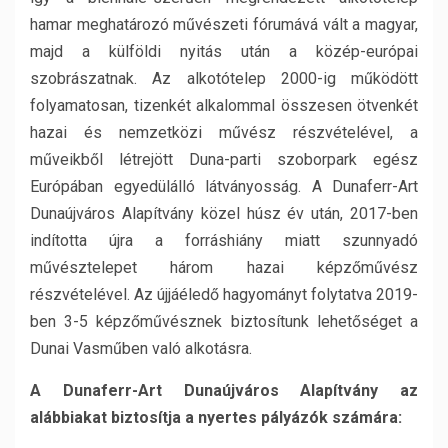
hamar meghatározó művészeti fórumává vált a magyar,
majd a külföldi nyitás után a közép-európai
szobrászatnak. Az alkotótelep 2000-ig működött
folyamatosan, tizenkét alkalommal összesen ötvenkét
hazai és nemzetközi művész részvételével, a
műveikből létrejött Duna-parti szoborpark egész
Európában egyedülálló látványosság. A Dunaferr-Art
Dunaújváros Alapítvány közel húsz év után, 2017-ben
indította újra a forráshiány miatt szunnyadó
művésztelepet három hazai képzőművész
részvételével. Az újjáéledő hagyományt folytatva 2019-
ben 3-5 képzőművésznek biztosítunk lehetőséget a
Dunai Vasműben való alkotásra.
A Dunaferr-Art Dunaújváros Alapítvány az
alábbiakat biztosítja a nyertes pályázók számára: