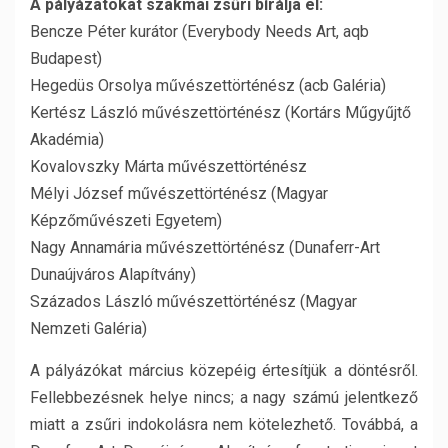
A pályázatokat szakmai zsűri bírálja el:
Bencze Péter kurátor (Everybody Needs Art, aqb
Budapest)
Hegedüs Orsolya művészettörténész (acb Galéria)
Kertész László művészettörténész (Kortárs Műgyűjtő
Akadémia)
Kovalovszky Márta művészettörténész
Mélyi József művészettörténész (Magyar
Képzőművészeti Egyetem)
Nagy Annamária művészettörténész (Dunaferr-Art
Dunaújváros Alapítvány)
Százados László művészettörténész (Magyar
Nemzeti Galéria)
A pályázókat március közepéig értesítjük a döntésről.
Fellebbezésnek helye nincs; a nagy számú jelentkező
miatt a zsűri indokolásra nem kötelezhető. Továbbá, a