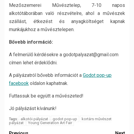
Mezőszemerei Művésztelep, 7-10 napos
alkotótáborában való részvételre, ahol a művészek
szállást, étkezést és anyagköltséget kapnak
munkájukhoz a művésztelepen.
Bővebb információ:
A felmerülő kérdésekre a godotpalyazat@gmail.com
címen lehet érdeklődni.
A pályázatról bővebb információt a
Godot pop-up
facebook
oldalon kaphatnak.
Futtassuk be együtt a művészeted!
Jó pályázást kívánunk!
alkotói pályázat
godot pop-up
kortárs művészet
Tags:
pályázat
Young Generation Art Fair
Previous
Next