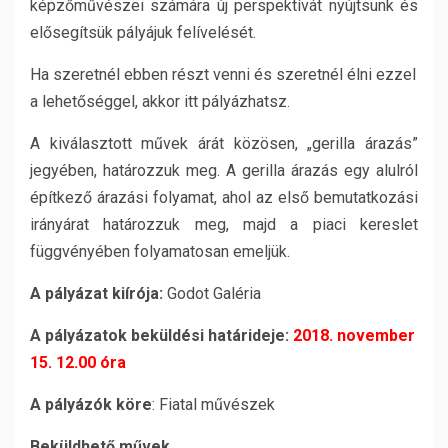
képzőművészei számára új perspektívát nyújtsunk és
elősegítsük pályájuk felívelését.
Ha szeretnél ebben részt venni és szeretnél élni ezzel
a lehetőséggel, akkor itt pályázhatsz.
A kiválasztott művek árát közösen, „gerilla árazás”
jegyében, határozzuk meg. A gerilla árazás egy alulról
építkező árazási folyamat, ahol az első bemutatkozási
irányárat határozzuk meg, majd a piaci kereslet
függvényében folyamatosan emeljük.
A pályázat kiírója:
Godot Galéria
A pályázatok beküldési határideje:
2018. november
15. 12.00 óra
A pályázók köre
: Fiatal művészek
Beküldhető művek