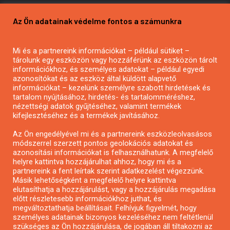
Pályázatírás vállalkozásoknak
Az Ön adatainak védelme fontos a számunkra
Mezőgazdasági pályázatírás
Pályázatírás magánszemélyeknek
Mi és a partnereink információkat – például sütiket –
Pályázatírás civil szervezeteknek
tárolunk egy eszközön vagy hozzáférünk az eszközön tárolt
Pályázatírás önkormányzatoknak
információkhoz, és személyes adatokat – például egyedi
azonosítókat és az eszköz által küldött alapvető
Pályázatfigyelés
információkat – kezelünk személyre szabott hirdetések és
Specifikus pályázatfigyelés vagy hírlevél
tartalom nyújtásához, hirdetés- és tartalomméréshez,
nézettségi adatok gyűjtéséhez, valamint termékek
kifejlesztéséhez és a termékek javításához.
PÁLYÁZATFIGYELŐ
Az Ön engedélyével mi és a partnereink eszközleolvasásos
módszerrel szerzett pontos geolokációs adatokat és
azonosítási információkat is felhasználhatunk. A megfelelő
helyre kattintva hozzájárulhat ahhoz, hogy mi és a
Pályázatok magánszemélyeknek
partnereink a fent leírtak szerint adatkezelést végezzünk.
Pályázatok civil szervezeteknek
Másik lehetőségként a megfelelő helyre kattintva
elutasíthatja a hozzájárulást, vagy a hozzájárulás megadása
Pályázatok vállalkozásoknak
előtt részletesebb információkhoz juthat, és
Önkormányzati pályázatok
megváltoztathatja beállításait. Felhívjuk figyelmét, hogy
személyes adatainak bizonyos kezeléséhez nem feltétlenül
Mezőgazdasági pályázatok
szükséges az Ön hozzájárulása, de jogában áll tiltakozni az