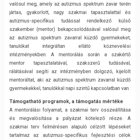
valósul meg, amely az autizmus spektrum zavar terén
jártas, gyakorlott, nagy szakmai tapasztalattal és
autizmus-specifikus tudással rendelkező külső
szakember (mentor) bekapcsolódásával valósul meg
az autizmus spektrum zavarral küzdő gyermekeket,
tanulókat integráltan ellátó köznevelési
intézményekben. A mentorálás során a szakértő
mentor tapasztalatával, szakszerű tudásával,
rálátásával segíti az intézményben dolgozó, kijelölt
mentoráltat, aki az autizmus spektrum zavarral küzdő
gyermekekkel, tanulókkal napi szintű kapcsolatban van.
Támogatható programok, a támogatás mértéke
A mentorálási folyamat, a szakmai terv összeállítása
és megvalósítása a pályázat kötelező része. A
szakmai terv felmérésen alapuló célzott lépéseket
tartalmaz az autizmus-specifikus fejlesztési célok