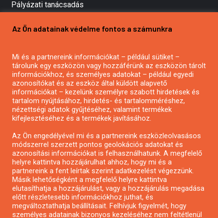
Pályázati tanácsadás
Pályázatírás vállalkozásoknak
Az Ön adatainak védelme fontos a számunkra
Mezőgazdasági pályázatírás
Pályázatírás magánszemélyeknek
Mi és a partnereink információkat – például sütiket –
Pályázatírás civil szervezeteknek
tárolunk egy eszközön vagy hozzáférünk az eszközön tárolt
Pályázatírás önkormányzatoknak
információkhoz, és személyes adatokat – például egyedi
azonosítókat és az eszköz által küldött alapvető
Pályázatfigyelés
információkat – kezelünk személyre szabott hirdetések és
Specifikus pályázatfigyelés vagy hírlevél
tartalom nyújtásához, hirdetés- és tartalomméréshez,
nézettségi adatok gyűjtéséhez, valamint termékek
kifejlesztéséhez és a termékek javításához.
PÁLYÁZATFIGYELŐ
Az Ön engedélyével mi és a partnereink eszközleolvasásos
módszerrel szerzett pontos geolokációs adatokat és
azonosítási információkat is felhasználhatunk. A megfelelő
helyre kattintva hozzájárulhat ahhoz, hogy mi és a
Pályázatok magánszemélyeknek
partnereink a fent leírtak szerint adatkezelést végezzünk.
Pályázatok civil szervezeteknek
Másik lehetőségként a megfelelő helyre kattintva
elutasíthatja a hozzájárulást, vagy a hozzájárulás megadása
Pályázatok vállalkozásoknak
előtt részletesebb információkhoz juthat, és
Önkormányzati pályázatok
megváltoztathatja beállításait. Felhívjuk figyelmét, hogy
személyes adatainak bizonyos kezeléséhez nem feltétlenül
Mezőgazdasági pályázatok