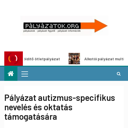
oszöldítő ötletpályázat
Alkotói pályázat multimédia-kiál
Pályázat autizmus-specifikus
nevelés és oktatás
támogatására