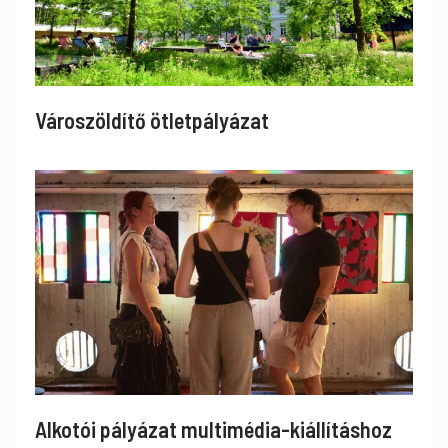
Városzöldítő ötletpályázat
Alkotói pályázat multimédia-kiállításhoz