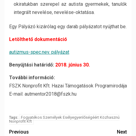
okiratukban szerepel az autista gyermekek, tanulók
integrált nevelése, nevelése-oktatása.
Egy Pályázó kizárólag egy darab pályázatot nyújthat be.
Letölthető dokumentáció
autizmus-spec.nev. pályázat
Benyújtási határidő:
2018. június 30.
További információ:
FSZK Nonprofit Kft. Hazai Támogatások Programirodája
E-mail: autmentor2018@fszk.hu
Fogyatékos Személyek Esélyegyenlőségéért Közhasznú
Tags:
Nonprofit Kft
Previous
Next