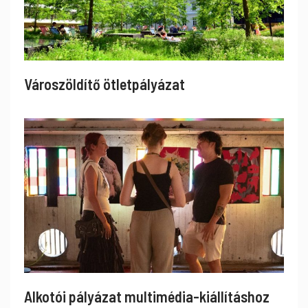
Városzöldítő ötletpályázat
Alkotói pályázat multimédia-kiállításhoz