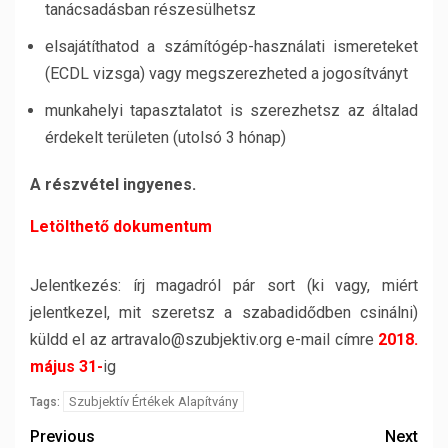
tanácsadásban részesülhetsz
elsajátíthatod a számítógép-használati ismereteket
(ECDL vizsga) vagy megszerezheted a jogosítványt
munkahelyi tapasztalatot is szerezhetsz az általad
érdekelt területen (utolsó 3 hónap)
A részvétel ingyenes.
Letölthető dokumentum
Jelentkezés: írj magadról pár sort (ki vagy, miért
jelentkezel, mit szeretsz a szabadidődben csinálni)
küldd el az artravalo@szubjektiv.org e-mail címre
2018.
május 31-
ig
Szubjektív Értékek Alapítvány
Tags:
Previous
Next