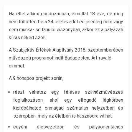
Ha éltél állami gondozásban, elmúltál 18 éve, de még
nem töltötted be a 24. életévedet és jelenleg nem vagy
sem munka- se tanulói viszonyban, akkor ez a pályázati
kiírás neked szól!
A Szubjektív Értékek Alapítvány 2018. szeptemberében
művészeti programot indít Budapesten, Art-ravaló
címmel.
A 9 hónapos projekt során,
részt vehetsz egy féléves színházművészeti
foglalkozáson, ahol egy elfogadó légkörben
kipróbálhatod önmagad számtalan helyzetben és
szerepben, mely az életben is hasznodra válhat.
egyéni életvezetési- és pályaorientációs