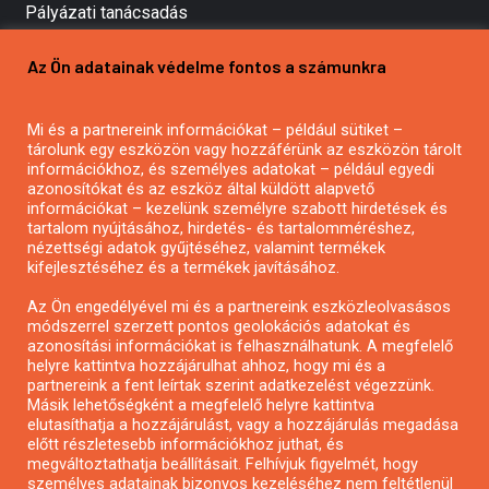
Pályázati tanácsadás
Pályázatírás vállalkozásoknak
Az Ön adatainak védelme fontos a számunkra
Mezőgazdasági pályázatírás
Pályázatírás magánszemélyeknek
Mi és a partnereink információkat – például sütiket –
Pályázatírás civil szervezeteknek
tárolunk egy eszközön vagy hozzáférünk az eszközön tárolt
Pályázatírás önkormányzatoknak
információkhoz, és személyes adatokat – például egyedi
azonosítókat és az eszköz által küldött alapvető
Pályázatfigyelés
információkat – kezelünk személyre szabott hirdetések és
Specifikus pályázatfigyelés vagy hírlevél
tartalom nyújtásához, hirdetés- és tartalomméréshez,
nézettségi adatok gyűjtéséhez, valamint termékek
kifejlesztéséhez és a termékek javításához.
PÁLYÁZATFIGYELŐ
Az Ön engedélyével mi és a partnereink eszközleolvasásos
módszerrel szerzett pontos geolokációs adatokat és
azonosítási információkat is felhasználhatunk. A megfelelő
helyre kattintva hozzájárulhat ahhoz, hogy mi és a
Pályázatok magánszemélyeknek
partnereink a fent leírtak szerint adatkezelést végezzünk.
Pályázatok civil szervezeteknek
Másik lehetőségként a megfelelő helyre kattintva
elutasíthatja a hozzájárulást, vagy a hozzájárulás megadása
Pályázatok vállalkozásoknak
előtt részletesebb információkhoz juthat, és
Önkormányzati pályázatok
megváltoztathatja beállításait. Felhívjuk figyelmét, hogy
személyes adatainak bizonyos kezeléséhez nem feltétlenül
Mezőgazdasági pályázatok