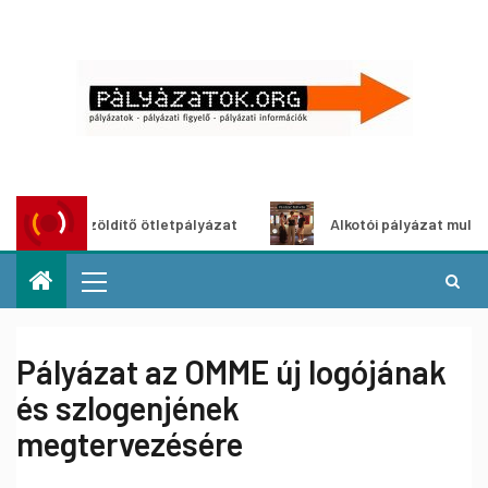
Városzöldítő ötletpályázat
Alkotói pályázat multimédia-ki
Pályázat az OMME új logójának
és szlogenjének
megtervezésére