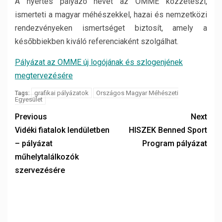
A nyertes pályázó nevét az OMME közzéteszi,
ismerteti a magyar méhészekkel, hazai és nemzetközi
rendezvényeken ismertséget biztosít, amely a
későbbiekben kiváló referenciaként szolgálhat.
Pályázat az OMME új logójának és szlogenjének
megtervezésére
grafikai pályázatok
Országos Magyar Méhészeti
Tags:
Egyesület
Previous
Next
Vidéki fiatalok lendületben
HISZEK Benned Sport
– pályázat
Program pályázat
műhelytalálkozók
szervezésére