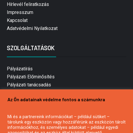
Hírlevél feliratkozás
Impresszum
Kapcsolat
Adatvédelmi Nyilatkozat
SZOLGÁLTATÁSOK
Pályázatírás
Pályázati Előminősítés
Pályázati tanácsadás
Pályázatírás vállalkozásoknak
Az Ön adatainak védelme fontos a számunkra
Mezőgazdasági pályázatírás
Pályázatírás magánszemélyeknek
Mi és a partnereink információkat – például sütiket –
Pályázatírás civil szervezeteknek
tárolunk egy eszközön vagy hozzáférünk az eszközön tárolt
Pályázatírás önkormányzatoknak
információkhoz, és személyes adatokat – például egyedi
azonosítókat és az eszköz által küldött alapvető
Pályázatfigyelés