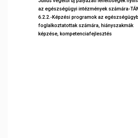
Július végétől új pályázati lehetőségek nyíl
az egészségügyi intézmények számára-T
6.2.2.-Képzési programok az egészségügy
foglalkoztatottak számára, hiányszakmák
képzése, kompetenciafejlesztés