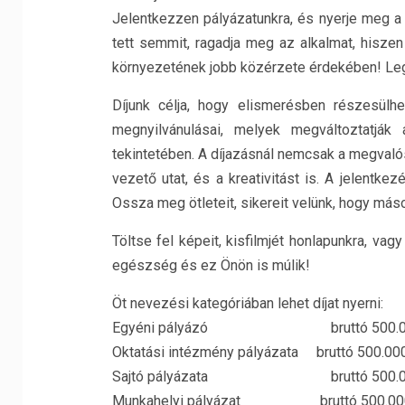
Jelentkezzen pályázatunkra, és nyerje meg a 
tett semmit, ragadja meg az alkalmat, hisze
környezetének jobb közérzete érdekében! Le
Díjunk célja, hogy elismerésben részesülh
megnyilvánulásai, melyek megváltoztatják
tekintetében. A díjazásnál nemcsak a megval
vezető utat, és a kreativitást is. A jelentk
Ossza meg ötleteit, sikereit velünk, hogy má
Töltse fel képeit, kisfilmjét honlapunkra, va
egészség és ez Önön is múlik!
Öt nevezési kategóriában lehet díjat nyerni:
Egyéni pályázó bruttó 500.000
Oktatási intézmény pályázata bruttó 500.000
Sajtó pályázata bruttó 500.000
Munkahelyi pályázat bruttó 500.000