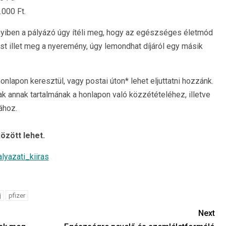
 Ft.
nyiben a pályázó úgy ítéli meg, hogy az egészséges életmód
t illet meg a nyeremény, úgy lemondhat díjáról egy másik
nlapon keresztül, vagy postai úton* lehet eljuttatni hozzánk.
 annak tartalmának a honlapon való közzétételéhez, illetve
ához.
özött lehet.
alyazati_kiiras
j
pfizer
Next