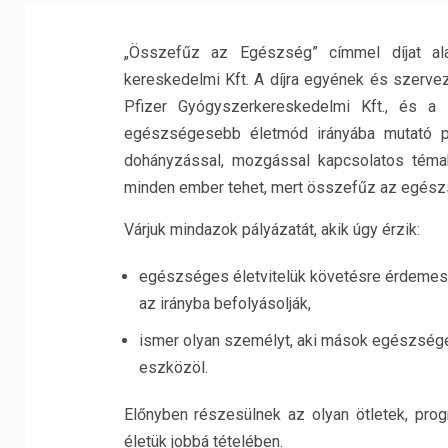
„Összefűz az Egészség” címmel díjat ala
kereskedelmi Kft. A díjra egyének és szerveze
Pfizer Gyógyszerkereskedelmi Kft., és 
egészségesebb életmód irányába mutató poz
dohányzással, mozgással kapcsolatos témak
minden ember tehet, mert összefűz az egész
Várjuk mindazok pályázatát, akik úgy érzik:
egészséges életvitelük követésre érdemes 
az irányba befolyásolják,
ismer olyan személyt, aki mások egészsége 
eszközöl.
Előnyben részesülnek az olyan ötletek, pro
életük jobbá tételében.