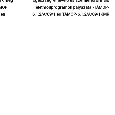
nak meg
Egészségre nevelő és szemléletformáló
ÁMOP
életmódprogramok pályázatai-TÁMOP-
ben
6.1.2/A/09/1 és TÁMOP-6.1.2/A/09/1KMR