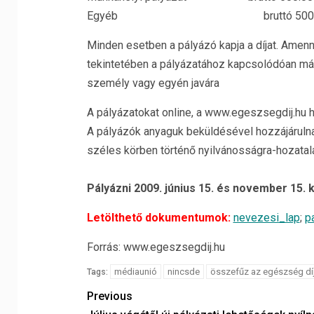
Egyéb bruttó 500.000
Minden esetben a pályázó kapja a díjat. Amen
tekintetében a pályázatához kapcsolódóan más
személy vagy egyén javára
A pályázatokat online, a www.egeszsegdij.hu ho
A pályázók anyaguk beküldésével hozzájárulnak
széles körben történő nyilvánosságra-hozatal
Pályázni 2009. június 15. és november 15. k
Letölthető dokumentumok:
nevezesi_lap
;
p
Forrás: www.egeszsegdij.hu
médiaunió
nincsde
összefűz az egészség dí
Tags:
Previous