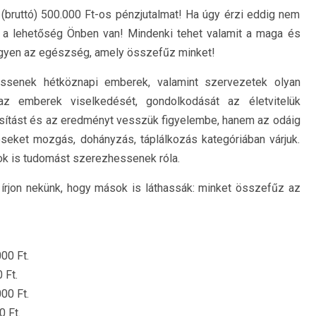
(bruttó) 500.000 Ft-os pénzjutalmat! Ha úgy érzi eddig nem
n a lehetőség Önben van! Mindenki tehet valamit a maga és
gyen az egészség, amely összefűz minket!
essenek hétköznapi emberek, valamint szervezetek olyan
 az emberek viselkedését, gondolkodását az életvitelük
ósítást és az eredményt vesszük figyelembe, hanem az odáig
ezéseket mozgás, dohányzás, táplálkozás kategóriában várjuk.
sok is tudomást szerezhessenek róla.
gy írjon nekünk, hogy mások is láthassák: minket összefűz az
 Ft.
 Ft.
 Ft.
 Ft.