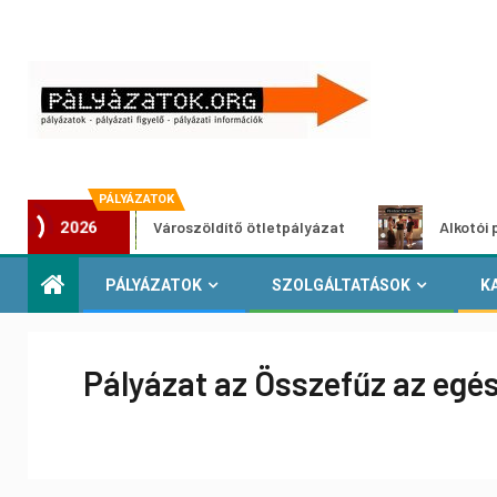
PÁLYÁZATOK
Városzöldítő ötletpályázat
Alkotói pályázat m
2026
PÁLYÁZATOK
SZOLGÁLTATÁSOK
K
Pályázat az Összefűz az egés