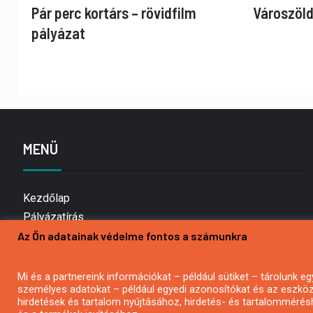
Pár perc kortárs – rövidfilm
Városzöld
pályázat
MENÜ
Kezdőlap
Pályázatírás
Az Ön adatainak védelme fontos a számunkra
Bemutatkozás
Médiaajánlat
Hírlevél feliratkozás
Mi és a partnereink információkat – például sütiket – tárolunk
személyes adatokat – például egyedi azonosítókat és az eszköz 
Impresszum
hirdetések és tartalom nyújtásához, hirdetés- és tartalommérés
Kapcsolat