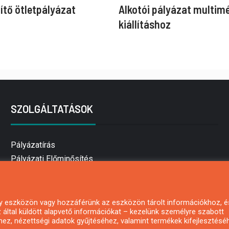
ítő ötletpályázat
Alkotói pályázat multim
kiállításhoz
SZOLGÁLTATÁSOK
Pályázatírás
Pályázati Előminősítés
Pályázati tanácsadás
Pályázatírás vállalkozásoknak
Mezőgazdasági pályázatírás
 egy eszközön vagy hozzáférünk az eszközön tárolt információkhoz, é
által küldött alapvető információkat – kezelünk személyre szabott
Pályázatírás magánszemélyeknek
hez, nézettségi adatok gyűjtéséhez, valamint termékek kifejlesztésé
Pályázatírás civil szervezeteknek