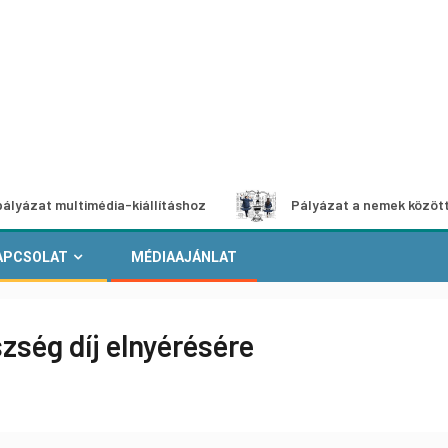
ultimédia-kiállításhoz
Pályázat a nemek közötti egyenlő
APCSOLAT
MÉDIAAJÁNLAT
zség díj elnyérésére