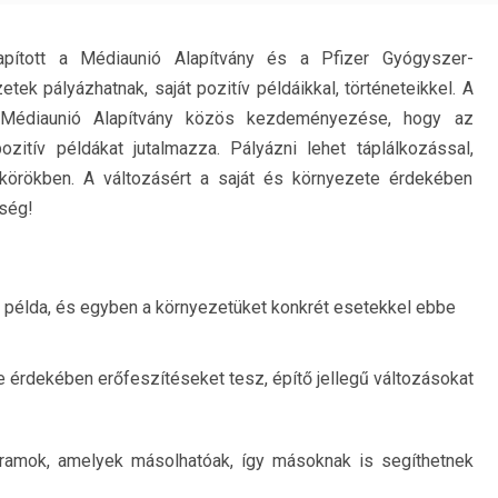
pított a Médiaunió Alapítvány és a Pfizer Gyógyszer-
tek pályázhatnak, saját pozitív példáikkal, történeteikkel. A
a Médiaunió Alapítvány közös kezdeményezése, hogy az
itív példákat jutalmazza. Pályázni lehet táplálkozással,
örökben. A változásért a saját és környezete érdekében
ség!
példa, és egyben a környezetüket konkrét esetekkel ebbe
érdekében erőfeszítéseket tesz, építő jellegű változásokat
gramok, amelyek másolhatóak, így másoknak is segíthetnek