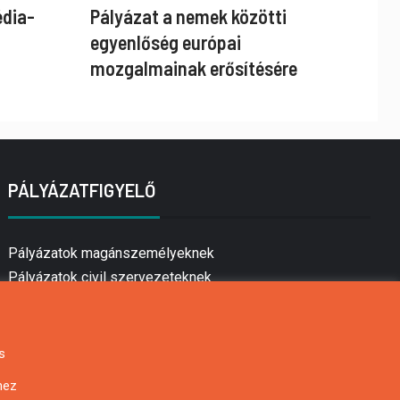
édia-
Pályázat a nemek közötti
egyenlőség európai
mozgalmainak erősítésére
PÁLYÁZATFIGYELŐ
Pályázatok magánszemélyeknek
Pályázatok civil szervezeteknek
Pályázatok vállalkozásoknak
Önkormányzati pályázatok
Mezőgazdasági pályázatok
s
Falusi turizmus pályázatok
hez
Napelem pályázatok