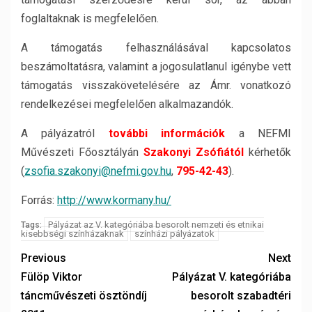
foglaltaknak is megfelelően.
A támogatás felhasználásával kapcsolatos
beszámoltatásra, valamint a jogosulatlanul igénybe vett
támogatás visszakövetelésére az Ámr. vonatkozó
rendelkezései megfelelően alkalmazandók.
A pályázatról
további információk
a NEFMI
Művészeti Főosztályán
Szakonyi Zsófiától
kérhetők
(
zsofia.szakonyi@nefmi.gov.hu
,
795-42-43
).
Forrás:
http://www.kormany.hu/
Pályázat az V. kategóriába besorolt nemzeti és etnikai
Tags:
kisebbségi színházaknak
színházi pályázatok
Previous
Next
Fülöp Viktor
Pályázat V. kategóriába
táncművészeti ösztöndíj
besorolt szabadtéri