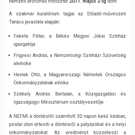
nemzeti erőforrás miniszter
2011. május 2-ig
dönt.
A szakmai kuratórium tagjai az Előadó-művészeti
Tanács javaslata alapján:
Fekete Péter, a Békés Megyei Jókai Színház
igazgatója
Frigyesi András, a Nemzetiségi Színházi Szövetség
alelnöke
Heinek Ottó, a Magyarországi Németek Országos
Önkormányzatának elnöke
Székely András Bertalan, a Közigazgatási és
Igazságügyi Minisztérium osztályvezetője
A NEFMI a döntéstől számított 30 napon belül írásban,
postai úton értesíti a döntésről a pályázókat és a helyi
önkormányzatokat. Az eredményt közzéteszi a