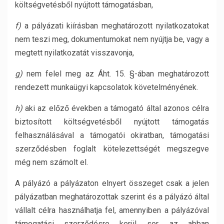
költségvetésből nyújtott támogatásban,
f)
a pályázati kiírásban meghatározott nyilatkozatokat
nem teszi meg, dokumentumokat nem nyújtja be, vagy a
megtett nyilatkozatát visszavonja,
g)
nem felel meg az Áht. 15. §-ában meghatározott
rendezett munkaügyi kapcsolatok követelményének.
h)
aki az előző években a támogató által azonos célra
biztosított költségvetésből nyújtott támogatás
felhasználásával a támogatói okiratban, támogatási
szerződésben foglalt kötelezettségét megszegve
még nem számolt el.
A pályázó a pályázaton elnyert összeget csak a jelen
pályázatban meghatározottak szerint és a pályázó által
vállalt célra használhatja fel, amennyiben a pályázóval
támogatási szerződésre kerül sor, az abban