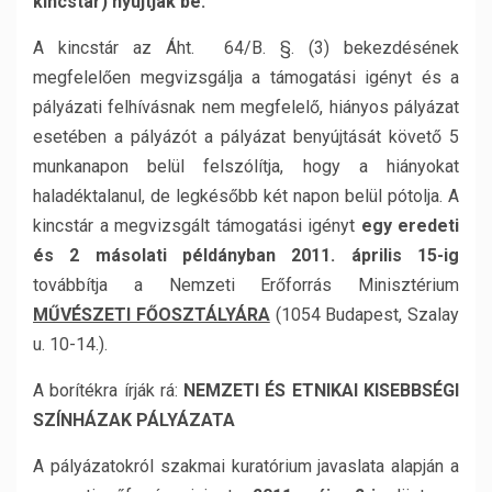
kincstár) nyújtják be.
A kincstár
az Áht. 64/B. §. (3) bekezdésének
megfelelően megvizsgálja a támogatási igényt és a
pályázati felhívásnak nem megfelelő, hiányos pályázat
esetében a pályázót a pályázat benyújtását követő 5
munkanapon belül felszólítja, hogy a hiányokat
haladéktalanul, de legkésőbb két napon belül pótolja. A
kincstár a megvizsgált támogatási igényt
egy eredeti
és 2 másolati példányban 2011. április 15-ig
továbbítja a Nemzeti Erőforrás Minisztérium
MŰVÉSZETI FŐOSZTÁLYÁRA
(1054 Budapest, Szalay
u. 10-14.).
A borítékra írják rá:
NEMZETI ÉS ETNIKAI KISEBBSÉGI
SZÍNHÁZAK PÁLYÁZATA
A pályázatokról szakmai kuratórium javaslata alapján a