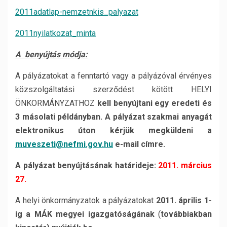
2011adatlap-nemzetnkis_palyazat
2011nyilatkozat_minta
A benyújtás módja:
A pályázatokat a fenntartó vagy a pályázóval érvényes
közszolgáltatási szerződést kötött HELYI
ÖNKORMÁNYZATHOZ
kell benyújtani egy eredeti és
3 másolati példányban. A pályázat szakmai anyagát
elektronikus úton kérjük megküldeni a
muveszeti@nefmi.gov.hu
e-mail címre.
A
pályázat benyújtásának határideje:
2011. március
27.
A helyi önkormányzatok a pályázatokat
2011. április 1-
ig a MÁK megyei igazgatóságának
(
továbbiakban