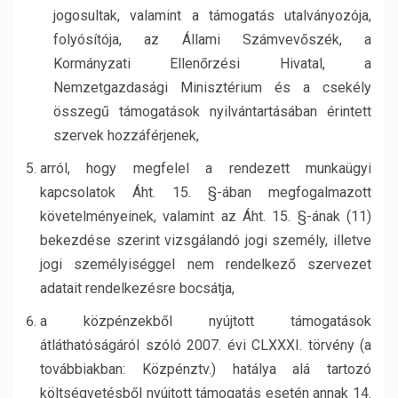
jogosultak, valamint a támogatás utalványozója,
folyósítója, az Állami Számvevőszék, a
Kormányzati Ellenőrzési Hivatal, a
Nemzetgazdasági Minisztérium és a csekély
összegű támogatások nyilvántartásában érintett
szervek hozzáférjenek,
arról, hogy megfelel a rendezett munkaügyi
kapcsolatok Áht. 15. §-ában megfogalmazott
követelményeinek, valamint az Áht. 15. §-ának (11)
bekezdése szerint vizsgálandó jogi személy, illetve
jogi személyiséggel nem rendelkező szervezet
adatait rendelkezésre bocsátja,
a közpénzekből nyújtott támogatások
átláthatóságáról szóló 2007. évi CLXXXI. törvény (a
továbbiakban: Közpénztv.) hatálya alá tartozó
költségvetésből nyújtott támogatás esetén annak 14.