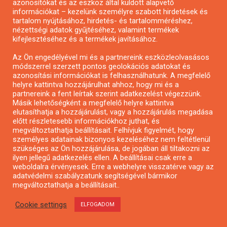
azonosítókat és az eszköz által küldött alapvető
információkat – kezelünk személyre szabott hirdetések és
tartalom nyújtásához, hirdetés- és tartalomméréshez,
nézettségi adatok gyűjtéséhez, valamint termékek
kifejlesztéséhez és a termékek javításához.
Az Ön engedélyével mi és a partnereink eszközleolvasásos
módszerrel szerzett pontos geolokációs adatokat és
azonosítási információkat is felhasználhatunk. A megfelelő
helyre kattintva hozzájárulhat ahhoz, hogy mi és a
partnereink a fent leírtak szerint adatkezelést végezzünk.
Alkotói pályázat – a BTM és a Labrisz
Másik lehetőségként a megfelelő helyre kattintva
Egyesület közös pályázata
elutasíthatja a hozzájárulást, vagy a hozzájárulás megadása
előtt részletesebb információkhoz juthat, és
megváltoztathatja beállításait. Felhívjuk figyelmét, hogy
személyes adatainak bizonyos kezeléséhez nem feltétlenül
szükséges az Ön hozzájárulása, de jogában áll tiltakozni az
ilyen jellegű adatkezelés ellen. A beállításai csak erre a
weboldalra érvényesek. Erre a webhelyre visszatérve vagy az
adatvédelmi szabályzatunk segítségével bármikor
megváltoztathatja a beállításait..
Cookie settings
ELFOGADOM