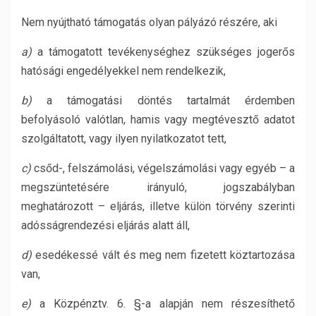
Nem nyújtható támogatás olyan pályázó részére, aki
a)
a támogatott tevékenységhez szükséges jogerős
hatósági engedélyekkel nem rendelkezik,
b)
a támogatási döntés tartalmát érdemben
befolyásoló valótlan, hamis vagy megtévesztő adatot
szolgáltatott, vagy ilyen nyilatkozatot tett,
c)
csőd-, felszámolási, végelszámolási vagy egyéb – a
megszüntetésére irányuló, jogszabályban
meghatározott – eljárás, illetve külön törvény szerinti
adósságrendezési eljárás alatt áll,
d)
esedékessé vált és meg nem fizetett köztartozása
van,
e)
a Közpénztv. 6. §-a alapján nem részesíthető