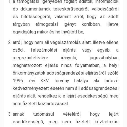
a támogatási igényében foglalt adatok, információk
és dokumentumok teljeskörűségéről, valódiságáról
és hitelességéről, valamint arról, hogy az adott
tárgyban támogatási igényt korábban, illetve
egyidejűleg mikor és hol nyújtott be,
arról, hogy nem áll végelszámolás alatt, illetve ellene
csőd-, felszámolási eljárás, vagy egyéb, a
megszüntetésére irányuló, jogszabályban
meghatározott eljárás nincs folyamatban, a helyi
önkormányzatok adósságrendezési eljárásáról szóló
1996. évi XXV. törvény hatálya alá tartozó
kedvezményezett esetén nem áll adósságrendezési
eljárás alatt, rendelkezik-e lejárt esedékességű, meg
nem fizetett köztartozással,
annak tudomásul vételéről, hogy lejárt
esedékességű, meg nem fizetett köztartozás