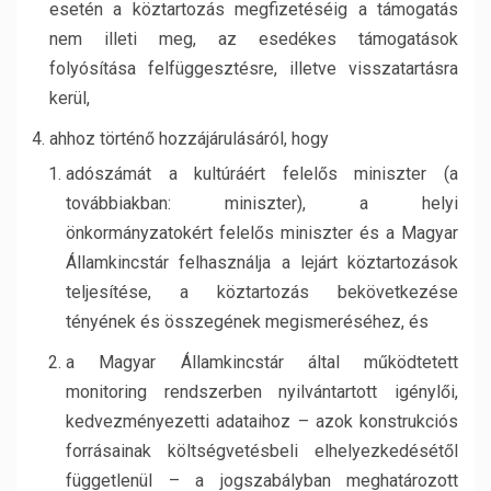
esetén a köztartozás megfizetéséig a támogatás
nem illeti meg, az esedékes támogatások
folyósítása felfüggesztésre, illetve visszatartásra
kerül,
ahhoz történő hozzájárulásáról, hogy
adószámát a kultúráért felelős miniszter (a
továbbiakban: miniszter), a helyi
önkormányzatokért felelős miniszter és a Magyar
Államkincstár felhasználja a lejárt köztartozások
teljesítése, a köztartozás bekövetkezése
tényének és összegének megismeréséhez, és
a Magyar Államkincstár által működtetett
monitoring rendszerben nyilvántartott igénylői,
kedvezményezetti adataihoz – azok konstrukciós
forrásainak költségvetésbeli elhelyezkedésétől
függetlenül – a jogszabályban meghatározott