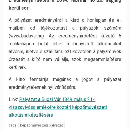
Eredményhirdetésre 2014. február hó 28. napjáig
kerül sor.
A pályázat eredményéről a kiíró a honlapján és e-
mailben ad tájékoztatást a pályázók számára
(www.budavar.hu). Az eredményhirdetést követő 6
munkanapon belül lehet a benyújtott alkotásokat
átvenni, illetve elszállítani; ezt követően a pályaművek
őrzését a kiíró nem vállalja, azok megsemmisítésre
kerülnek.
A kiíró fenntartja magának a jogot a pályázat
eredménytelennek nyilvánítására.
Link:
Pályázat a Budai Vár 1849. május 21-i
visszavívása emlékére köztéri képzőművészeti
alkotás elkészítésére
képzóművészeti pályázat
Tags: