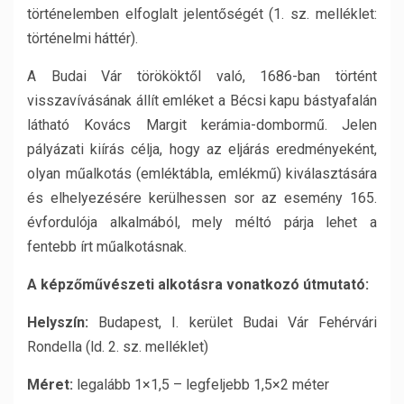
történelemben elfoglalt jelentőségét (1. sz. melléklet:
történelmi háttér).
A Budai Vár törököktől való, 1686-ban történt
visszavívásának állít emléket a Bécsi kapu bástyafalán
látható Kovács Margit kerámia-dombormű. Jelen
pályázati kiírás célja, hogy az eljárás eredményeként,
olyan műalkotás (emléktábla, emlékmű) kiválasztására
és elhelyezésére kerülhessen sor az esemény 165.
évfordulója alkalmából, mely méltó párja lehet a
fentebb írt műalkotásnak.
A képzőművészeti alkotásra vonatkozó útmutató:
Helyszín:
Budapest, I. kerület Budai Vár Fehérvári
Rondella (ld. 2. sz. melléklet)
Méret:
legalább 1×1,5 – legfeljebb 1,5×2 méter