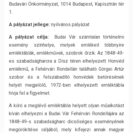
Budavári Önkormányzat, 1014 Budapest, Kapisztrán tér
1.
A pályázat jellege:
nyilvános pályázat
A pályázat célja:
Budai Vár számtalan történelmi
esemény színhelye, melyek emlékeit többnyire
emléktáblák, emlékművek, szobrok őrzik. Az 1848-49-
es szabadságharcra a Dísz téren elhelyezett Honvéd
emlékmű, a Fehérvári Rondellán található Görgei Artúr
szobor és a felszabadító honvédek betörésének
helyét megjelölő, 1972-ben elhelyezett emléktábla
hívja fel a figyelmet.
A kiíró a meglévő emléktábla helyett olyan műalkotást
kíván elhelyezni a Budai Vár Fehérvári Rondellájára az
1848-49-s szabadságharc dicsőséges eseményének
megörökítése céljából, mely kifejezi annak magyar