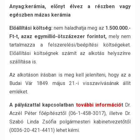
Anyag:
kerámia, előnyt élvez a részben vagy
egészben mázas kerámia
Előállítási költség:
nem haladhatja meg az
1.500.000.-
Ft-t, azaz egymillió-ötszázezer
forintot,
mely nem
tartalmazza a felszerelési/beépítési költségeket.
Előállítási költségnek számít az alkotás helyszínre
szállítása is.
Az alkotáson írásban is meg kell jeleníteni, hogy az a
Budai Vár 1849. május 21.-i visszavívásának állít
emléket.
A pályázattal kapcsolatban
további információ
t
Dr.
Aczél Péter főépítésztől (06-1-458-3017), illetve Dr.
Szabó Linda Zsófia polgármesteri kabinetvezetőtől
(0036-20-421-4411) lehet kérni.