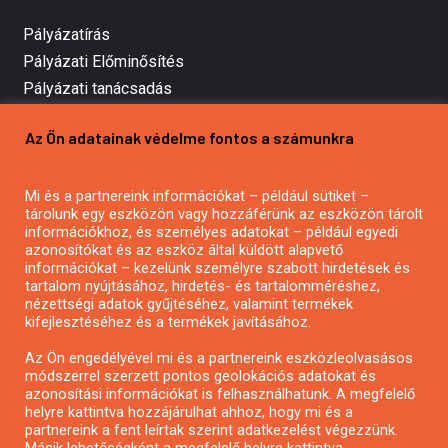
Pályázatírás
Pályázati Előminősítés
Pályázati tanácsadás
Pályázatírás vállalkozásoknak
Az Ön adatainak védelme fontos a számunkra
Mezőgazdasági pályázatírás
Pályázatírás magánszemélyeknek
Mi és a partnereink információkat – például sütiket –
Pályázatírás civil szervezeteknek
tárolunk egy eszközön vagy hozzáférünk az eszközön tárolt
Pályázatírás önkormányzatoknak
információkhoz, és személyes adatokat – például egyedi
azonosítókat és az eszköz által küldött alapvető
Pályázatfigyelés
információkat – kezelünk személyre szabott hirdetések és
Specifikus pályázatfigyelés vagy hírlevél
tartalom nyújtásához, hirdetés- és tartalomméréshez,
nézettségi adatok gyűjtéséhez, valamint termékek
kifejlesztéséhez és a termékek javításához.
PÁLYÁZATFIGYELŐ
Az Ön engedélyével mi és a partnereink eszközleolvasásos
módszerrel szerzett pontos geolokációs adatokat és
azonosítási információkat is felhasználhatunk. A megfelelő
helyre kattintva hozzájárulhat ahhoz, hogy mi és a
Pályázatok magánszemélyeknek
partnereink a fent leírtak szerint adatkezelést végezzünk.
Pályázatok civil szervezeteknek