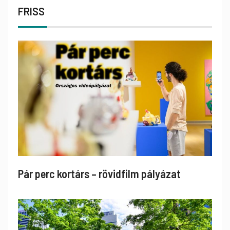
FRISS
Pár perc kortárs – rövidfilm pályázat