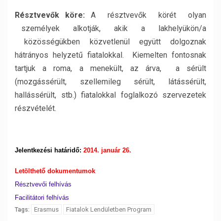
Résztvevők köre:
A résztvevők körét olyan
személyek alkotják, akik a lakhelyükön/a
közösségükben közvetlenül együtt dolgoznak
hátrányos helyzetű fiatalokkal. Kiemelten fontosnak
tartjuk a roma, a menekült, az árva, a sérült
(mozgássérült, szellemileg sérült, látássérült,
hallássérült, stb.) fiatalokkal foglalkozó szervezetek
részvételét.
Jelentkezési határidő:
2014. január 26.
Letölthető dokumentumok
Résztvevői felhívás
Facilitátori felhívás
Erasmus
Fiatalok Lendületben Program
Tags: