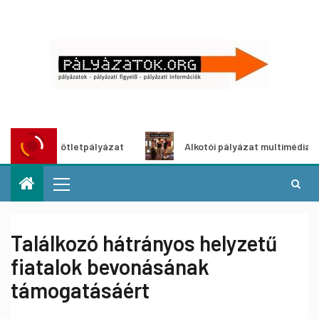
öldítő ötletpályázat
Alkotói pályázat multimédia-kiállítá
Találkozó hátrányos helyzetű
fiatalok bevonásának
támogatásáért