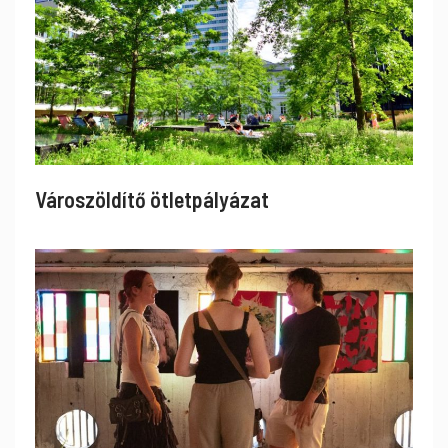
Városzöldítő ötletpályázat