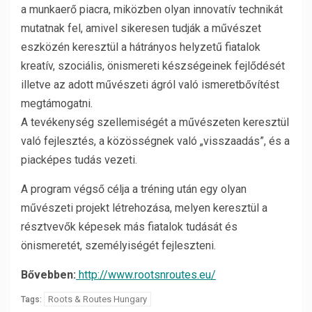
a munkaerő piacra, miközben olyan innovatív technikát
mutatnak fel, amivel sikeresen tudják a művészet
eszközén keresztül a hátrányos helyzetű fiatalok
kreatív, szociális, önismereti készségeinek fejlődését
illetve az adott művészeti ágról való ismeretbővítést
megtámogatni.
A tevékenység szellemiségét a művészeten keresztül
való fejlesztés, a közösségnek való „visszaadás”, és a
piacképes tudás vezeti.
A program végső célja a tréning után egy olyan
művészeti projekt létrehozása, melyen keresztül a
résztvevők képesek más fiatalok tudását és
önismeretét, személyiségét fejleszteni.
Bővebben:
http://www.rootsnroutes.eu/
Roots & Routes Hungary
Tags: